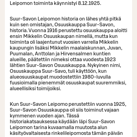
Leipomon toiminta käynnistyi 8.12.1925.
Suur-Savon Leipomon historia on lähes yhtä pitkä
kuin sen omistajan, Osuuskauppa Suur-Savon,
historia. Vuonna 1916 perustettu osuuskauppa aloitti
ensin Mikkelin Osuuskaupan nimellä, mutta kun
toiminta oli laajentunut vuosien varrella Mikkelin
kaupungin lisäksi Mikkelin maalaiskunnan, Juvan,
Puumalan, Anttolan ja Hirvensalmen kuntien
alueille, päätettiin nimeksi ottaa vuodesta 1923
lähtien Suur-Savon Osuuskauppa. Nykyinen nimi,
Osuuskauppa Suur-Savo, tuli käyttöön, kun
alueosuuskaupat muodostettiin 1980-luvulla
fuusioimalla pienemmät osuuskaupat suuremmiksi,
alueellisiksi toimijoiksi.
Kun Suur-Savon Leipomo perustettiin vuonna 1925,
Suur-Savon Osuuskauppa oli siis toiminut vajaan
kymmenen vuoden ajan. Tässä
historiakatsauksessa käydään läpi Suur-Savon
Leipomon tarina kuvaamalla muutosta alun
käsityövaltaisesta rinkelileipomosta tämän päivän