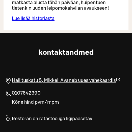
matkasta alusta tähän päivään, huipentuen
tietenkin uuden leipomokahvilan avaukseen!
Lue lisää historiasta
kontaktandmed
Hallituskatu 5
,
Mikkeli
Avaneb uues vahekaardis
0107642390
Kõne hind pvm/mpm
Restoran on ratastooliga ligipääsetav