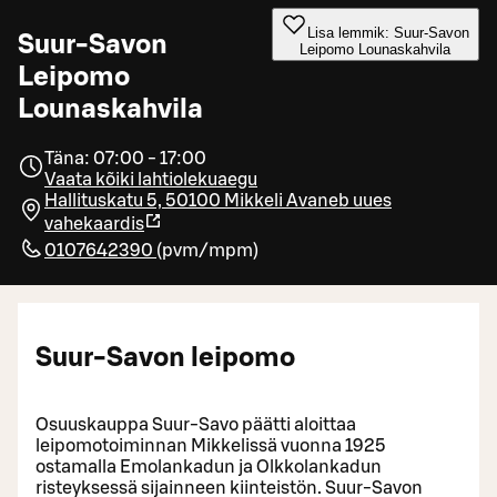
Lisa lemmik: Suur-Savon
Suur-Savon
Leipomo Lounaskahvila
Leipomo
Lounaskahvila
Täna: 07:00 - 17:00
Vaata kõiki lahtiolekuaegu
Hallituskatu 5, 50100 Mikkeli
Avaneb uues
vahekaardis
0107642390
(
pvm/mpm
)
Suur-Savon leipomo
Osuuskauppa Suur-Savo päätti aloittaa
leipomotoiminnan Mikkelissä vuonna 1925
ostamalla Emolankadun ja Olkkolankadun
risteyksessä sijainneen kiinteistön. Suur-Savon