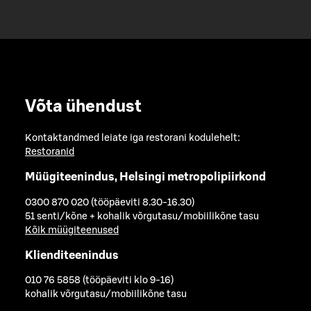
Võta ühendust
Kontaktandmed leiate iga restorani kodulehelt:
Restoranid
Müügiteenindus, Helsingi metropolipiirkond
0300 870 020 (tööpäeviti 8.30-16.30)
51 senti/kõne + kohalik võrgutasu/mobiilikõne tasu
Kõik müügiteenused
Klienditeenindus
010 76 5858 (tööpäeviti klo 9-16)
kohalik võrgutasu/mobiilikõne tasu