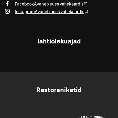
Facebook
Avaneb uues vahekaardis
Instagram
Avaneb uues vahekaardis
lahtiolekuajad
Restoraniketid