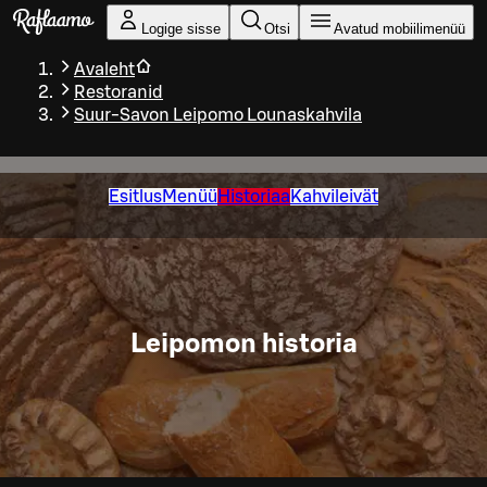
Liigu peamise sisu juurde
Logige sisse
Otsi
Avatud mobiilimenüü
Avaleht
Restoranid
Suur-Savon Leipomo Lounaskahvila
Esitlus
Menüü
Historiaa
Kahvileivät
Leipomon historia