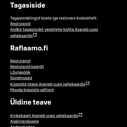
Tagasiside
Tagasisidelingid leiate iga restorani kodulehelt:
Restoranid
Andke tagasisidet veebilehe kohta
Avaneb uues
vahekaardis
Raflaamo.fi
Restoranid
Restoranid kaardil
Lõunasöök
Sündmused
Küpsiste teave
Avaneb uues vahekaardis
Muuda küpsiste sätteid
Üldine teave
Kinkekaart
Avaneb uues vahekaardis
Ajakirjandusele