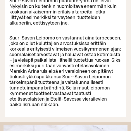
Suur-Savon Leipomon päätuoteryhmä on leivät.
Nykyisin on kuitenkin huomioitava enemmän kuin
koskaan aikaisemmin erilaisia tarpeita, jotka
liittyvät esimerkiksi terveyteen, tuotteiden
alkuperiin, eettisyyteen jne.
Suur-Savon Leipomo on vastannut aina tarpeeseen,
joka on ollut kuluttajien arvostuksissa erittäin
korkealla erityisesti viimeisen vuosikymmenen ajan:
suomalaiset arvostavat ja haluavat ostaa kotimaista
– ja vieläpä paikallista, lähellä tuotettua ruokaa. Siksi
esimerkiksi juuriltaan vahvasti eteläsavolainen
Marskin Arinaruisleipä eri versioineen on pitänyt
tiukasti ykköspaikkansa Suur-Savon Leipomon
tärkeimpänä tuotteena ja valtakunnallisesti
tunnetuimpana brändinä. Se ja muut leipomon
kymmenet tuotteet vastaavat taatusti
eteläsavolaisten ja Etelä-Savossa vierailevien
paikallisruuan nälkään.