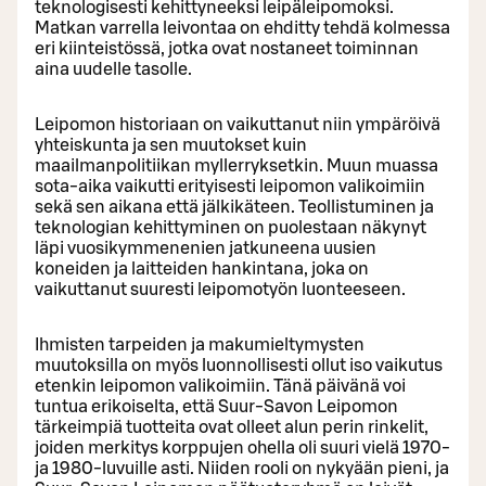
teknologisesti kehittyneeksi leipäleipomoksi.
Matkan varrella leivontaa on ehditty tehdä kolmessa
eri kiinteistössä, jotka ovat nostaneet toiminnan
aina uudelle tasolle.
Leipomon historiaan on vaikuttanut niin ympäröivä
yhteiskunta ja sen muutokset kuin
maailmanpolitiikan myllerryksetkin. Muun muassa
sota-aika vaikutti erityisesti leipomon valikoimiin
sekä sen aikana että jälkikäteen. Teollistuminen ja
teknologian kehittyminen on puolestaan näkynyt
läpi vuosikymmenenien jatkuneena uusien
koneiden ja laitteiden hankintana, joka on
vaikuttanut suuresti leipomotyön luonteeseen.
Ihmisten tarpeiden ja makumieltymysten
muutoksilla on myös luonnollisesti ollut iso vaikutus
etenkin leipomon valikoimiin. Tänä päivänä voi
tuntua erikoiselta, että Suur-Savon Leipomon
tärkeimpiä tuotteita ovat olleet alun perin rinkelit,
joiden merkitys korppujen ohella oli suuri vielä 1970-
ja 1980-luvuille asti. Niiden rooli on nykyään pieni, ja