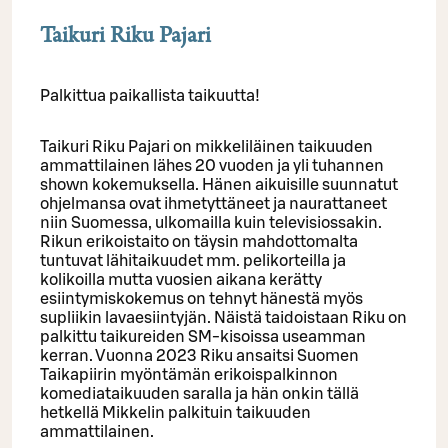
Taikuri Riku Pajari
Palkittua paikallista taikuutta!
Taikuri Riku Pajari on mikkeliläinen taikuuden
ammattilainen lähes 20 vuoden ja yli tuhannen
shown kokemuksella. Hänen aikuisille suunnatut
ohjelmansa ovat ihmetyttäneet ja naurattaneet
niin Suomessa, ulkomailla kuin televisiossakin.
Rikun erikoistaito on täysin mahdottomalta
tuntuvat lähitaikuudet mm. pelikorteilla ja
kolikoilla mutta vuosien aikana kerätty
esiintymiskokemus on tehnyt hänestä myös
supliikin lavaesiintyjän. Näistä taidoistaan Riku on
palkittu taikureiden SM-kisoissa useamman
kerran. Vuonna 2023 Riku ansaitsi Suomen
Taikapiirin myöntämän erikoispalkinnon
komediataikuuden saralla ja hän onkin tällä
hetkellä Mikkelin palkituin taikuuden
ammattilainen.