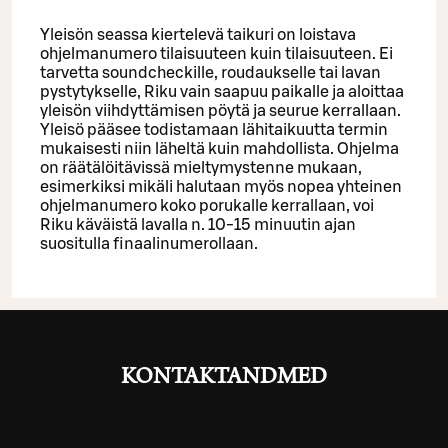
Yleisön seassa kiertelevä taikuri on loistava
ohjelmanumero tilaisuuteen kuin tilaisuuteen. Ei
tarvetta soundcheckille, roudaukselle tai lavan
pystytykselle, Riku vain saapuu paikalle ja aloittaa
yleisön viihdyttämisen pöytä ja seurue kerrallaan.
Yleisö pääsee todistamaan lähitaikuutta termin
mukaisesti niin läheltä kuin mahdollista. Ohjelma
on räätälöitävissä mieltymystenne mukaan,
esimerkiksi mikäli halutaan myös nopea yhteinen
ohjelmanumero koko porukalle kerrallaan, voi
Riku käväistä lavalla n. 10-15 minuutin ajan
suositulla finaalinumerollaan.
KONTAKTANDMED