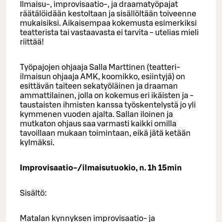
Ilmaisu-, improvisaatio-, ja draamatyöpajat
räätälöidään kestoltaan ja sisällöltään toiveenne
mukaisiksi. Aikaisempaa kokemusta esimerkiksi
teatterista tai vastaavasta ei tarvita - utelias mieli
riittää!
Työpajojen ohjaaja Salla Marttinen (teatteri-
ilmaisun ohjaaja AMK, koomikko, esiintyjä) on
esittävän taiteen sekatyöläinen ja draaman
ammattilainen, jolla on kokemus eri ikäisten ja -
taustaisten ihmisten kanssa työskentelystä jo yli
kymmenen vuoden ajalta. Sallan iloinen ja
mutkaton ohjaus saa varmasti kaikki omilla
tavoillaan mukaan toimintaan, eikä jätä ketään
kylmäksi.
Improvisaatio-/ilmaisutuokio, n. 1h 15min
Sisältö:
Matalan kynnyksen improvisaatio- ja