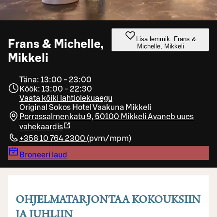
Lisa lemmik: Frans &
Frans & Michelle,
Michelle, Mikkeli
Mikkeli
Täna: 13:00 - 23:00
Köök: 13:00 - 22:30
Vaata kõiki lahtiolekuaegu
Original Sokos Hotel Vaakuna Mikkeli
Porrassalmenkatu 9, 50100 Mikkeli
Avaneb uues
vahekaardis
+358 10 764 2300
(
pvm/mpm
)
Broneeri laud
OHJELMATARJONTAA KOKOUKSIIN
JA JUHLIIN