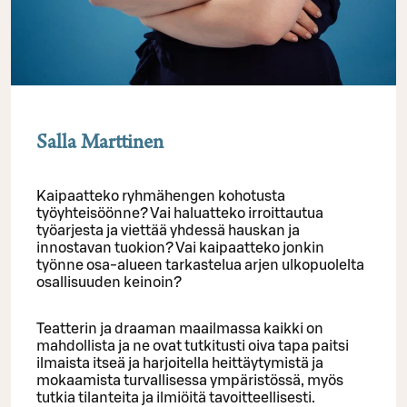
Salla Marttinen
Kaipaatteko ryhmähengen kohotusta
työyhteisöönne? Vai haluatteko irroittautua
työarjesta ja viettää yhdessä hauskan ja
innostavan tuokion? Vai kaipaatteko jonkin
työnne osa-alueen tarkastelua arjen ulkopuolelta
osallisuuden keinoin?
Teatterin ja draaman maailmassa kaikki on
mahdollista ja ne ovat tutkitusti oiva tapa paitsi
ilmaista itseä ja harjoitella heittäytymistä ja
mokaamista turvallisessa ympäristössä, myös
tutkia tilanteita ja ilmiöitä tavoitteellisesti.