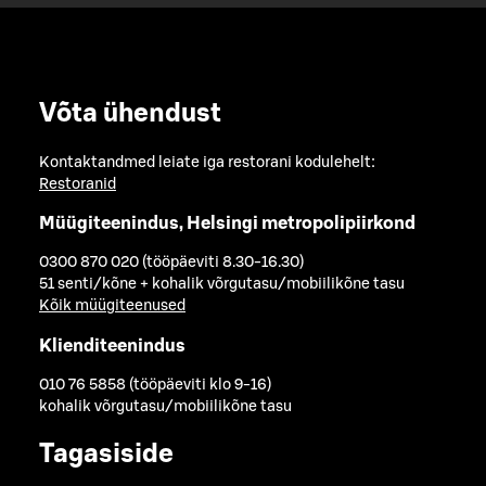
Võta ühendust
Kontaktandmed leiate iga restorani kodulehelt:
Restoranid
Müügiteenindus, Helsingi metropolipiirkond
0300 870 020 (tööpäeviti 8.30-16.30)
51 senti/kõne + kohalik võrgutasu/mobiilikõne tasu
Kõik müügiteenused
Klienditeenindus
010 76 5858 (tööpäeviti klo 9-16)
kohalik võrgutasu/mobiilikõne tasu
Tagasiside