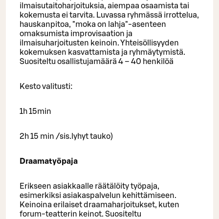
ilmaisutaitoharjoituksia, aiempaa osaamista tai
kokemusta ei tarvita. Luvassa ryhmässä irrottelua,
hauskanpitoa, "moka on lahja"-asenteen
omaksumista improvisaation ja
ilmaisuharjoitusten keinoin. Yhteisöllisyyden
kokemuksen kasvattamista ja ryhmäytymistä.
Suositeltu osallistujamäärä 4 – 40 henkilöä
Kesto valitusti:
1h 15min
2h 15 min /sis.lyhyt tauko)
Draamatyöpaja
Erikseen asiakkaalle räätälöity työpaja,
esimerkiksi asiakaspalvelun kehittämiseen.
Keinoina erilaiset draamaharjoitukset, kuten
forum-teatterin keinot. Suositeltu