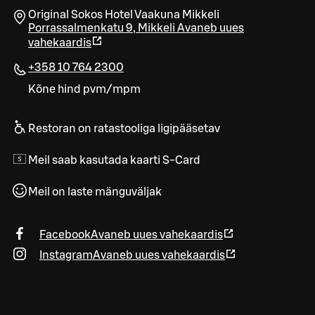
Original Sokos Hotel Vaakuna Mikkeli
Porrassalmenkatu 9
,
Mikkeli
Avaneb uues
vahekaardis
+358 10 764 2300
Kõne hind pvm/mpm
Restoran on ratastooliga ligipääsetav
Meil saab kasutada kaarti S-Card
Meil on laste mänguväljak
Facebook
Avaneb uues vahekaardis
Instagram
Avaneb uues vahekaardis