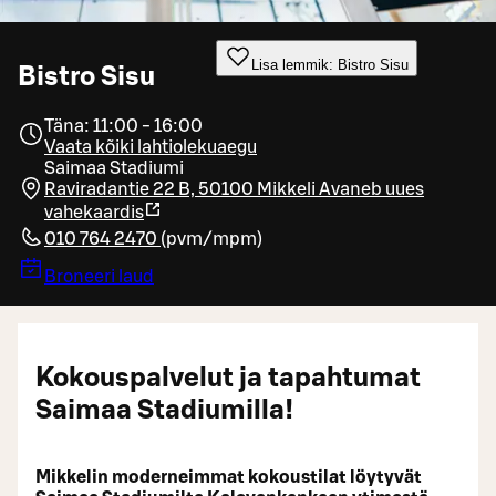
Lisa lemmik: Bistro Sisu
Bistro Sisu
Täna: 11:00 - 16:00
Vaata kõiki lahtiolekuaegu
Saimaa Stadiumi
Raviradantie 22 B, 50100 Mikkeli
Avaneb uues
vahekaardis
010 764 2470
(
pvm/mpm
)
Broneeri laud
Kokouspalvelut ja tapahtumat
Saimaa Stadiumilla!
Mikkelin moderneimmat kokoustilat löytyvät