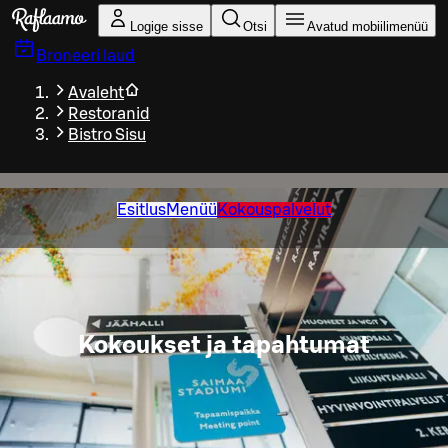
Liigu peamise sisu juurde
Logige sisse
Otsi
Avatud mobiilimenüü
Broneeri laud
Avaleht
Restoranid
Bistro Sisu
Esitlus
Menüü
Kokouspalvelut
Kokoukset ja tapahtumat