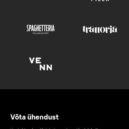
Võta ühendust