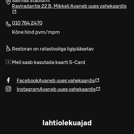
Saimaa Stadiumi
Raviradantie 22 B
,
Mikkeli
Avaneb uues vahekaardis
010 764 2470
Kõne hind pvm/mpm
Restoran on ratastooliga ligipääsetav
Meil saab kasutada kaarti S-Card
Facebook
Avaneb uues vahekaardis
Instagram
Avaneb uues vahekaardis
lahtiolekuajad