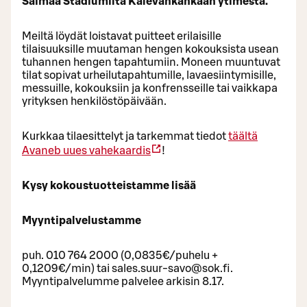
Saimaa Stadiumilta Kalevankankaan ytimestä.
Meiltä löydät loistavat puitteet erilaisille
tilaisuuksille muutaman hengen kokouksista usean
tuhannen hengen tapahtumiin. Moneen muuntuvat
tilat sopivat urheilutapahtumille, lavaesiintymisille,
messuille, kokouksiin ja konfrensseille tai vaikkapa
yrityksen henkilöstöpäivään.
Kurkkaa tilaesittelyt ja tarkemmat tiedot
täältä
Avaneb uues vahekaardis
!
Kysy kokoustuotteistamme lisää
Myyntipalvelustamme
puh. 010 764 2000 (0,0835€/puhelu +
0,1209€/min) tai sales.suur-savo@sok.fi.
Myyntipalvelumme palvelee arkisin 8.17.