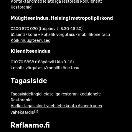
Kontaktandmed leiate iga restorani kodulehelt:
Restoranid
Müügiteenindus, Helsingi metropolipiirkond
0300 870 020 (tööpäeviti 8.30-16.30)
51 senti/kõne + kohalik võrgutasu/mobiilikõne tasu
Kõik müügiteenused
Klienditeenindus
010 76 5858 (tööpäeviti klo 9-16)
kohalik võrgutasu/mobiilikõne tasu
Tagasiside
Tagasisidelingid leiate iga restorani kodulehelt:
Restoranid
Andke tagasisidet veebilehe kohta
Avaneb uues
vahekaardis
Raflaamo.fi