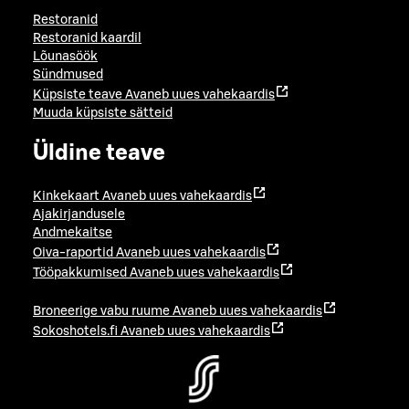
Restoranid
Restoranid kaardil
Lõunasöök
Sündmused
Küpsiste teave
Avaneb uues vahekaardis
Muuda küpsiste sätteid
Üldine teave
Kinkekaart
Avaneb uues vahekaardis
Ajakirjandusele
Andmekaitse
Oiva-raportid
Avaneb uues vahekaardis
Tööpakkumised
Avaneb uues vahekaardis
Broneerige vabu ruume
Avaneb uues vahekaardis
Sokoshotels.fi
Avaneb uues vahekaardis