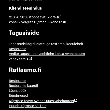
Klienditeenindus
010 76 5858 (tööpäeviti klo 9-16)
kohalik võrgutasu/mobiilikõne tasu
Tagasiside
Tagasisidelingid leiate iga restorani kodulehelt:
Restoranid
Andke tagasisidet veebilehe kohta
Avaneb uues
vahekaardis
Raflaamo.fi
Restoranid
Restoranid kaardil
Lõunasöök
Sündmused
Küpsiste teave
Avaneb uues vahekaardis
Muuda küpsiste sätteid