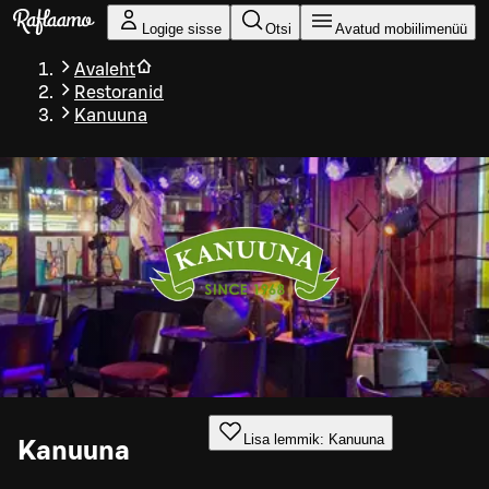
Liigu peamise sisu juurde
Logige sisse
Otsi
Avatud mobiilimenüü
Avaleht
Restoranid
Kanuuna
Lisa lemmik: Kanuuna
Kanuuna