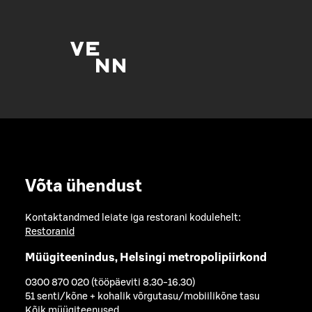
Võta ühendust
Kontaktandmed leiate iga restorani kodulehelt:
Restoranid
Müügiteenindus, Helsingi metropolipiirkond
0300 870 020 (tööpäeviti 8.30-16.30)
51 senti/kõne + kohalik võrgutasu/mobiilikõne tasu
Kõik müügiteenused