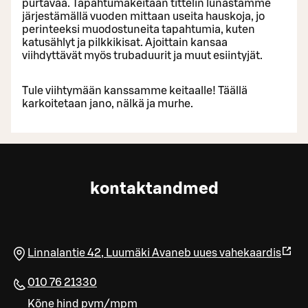
purtavaa. Tapahtumakeitaan tittelin lunastamme
järjestämällä vuoden mittaan useita hauskoja, jo
perinteeksi muodostuneita tapahtumia, kuten
katusählyt ja pilkkikisat. Ajoittain kansaa
viihdyttävät myös trubaduurit ja muut esiintyjät.
Tule viihtymään kanssamme keitaalle! Täällä
karkoitetaan jano, nälkä ja murhe.
kontaktandmed
Linnalantie 42
,
Luumäki
Avaneb uues vahekaardis
010 76 21330
Kõne hind pvm/mpm