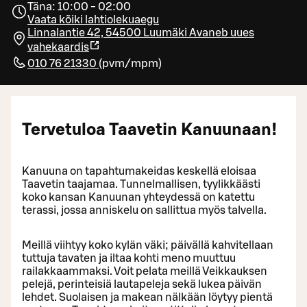
Täna: 10:00 - 02:00
Vaata kõiki lahtiolekuaegu
Linnalantie 42, 54500 Luumäki
Avaneb uues
vahekaardis
010 76 21330
(
pvm/mpm
)
Tervetuloa Taavetin Kanuunaan!
Kanuuna on tapahtumakeidas keskellä eloisaa
Taavetin taajamaa. Tunnelmallisen, tyylikkäästi
koko kansan Kanuunan yhteydessä on katettu
terassi, jossa anniskelu on sallittua myös talvella.
Meillä viihtyy koko kylän väki; päivällä kahvitellaan
tuttuja tavaten ja iltaa kohti meno muuttuu
railakkaammaksi. Voit pelata meillä Veikkauksen
pelejä, perinteisiä lautapeleja sekä lukea päivän
lehdet. Suolaisen ja makean nälkään löytyy pientä