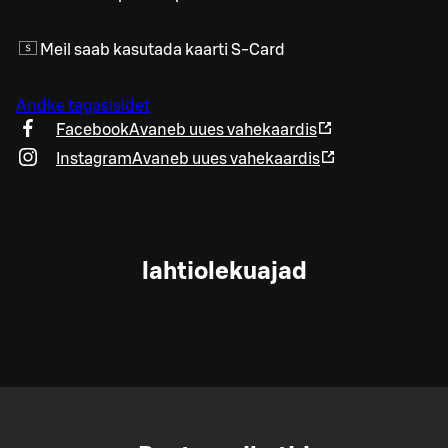
Meil saab kasutada kaarti S-Card
Andke tagasisidet
Facebook
Avaneb uues vahekaardis
Instagram
Avaneb uues vahekaardis
lahtiolekuajad