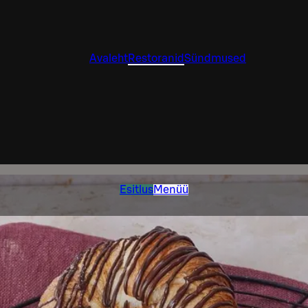
Avaleht
Restoranid
Sündmused
Esitlus
Menüü