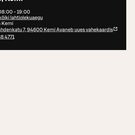
08:00 - 19:00
kõiki lahtiolekuaegu
a Kemi
ahdenkatu 7, 94600 Kemi
Avaneb uues vahekaardis
8 4771