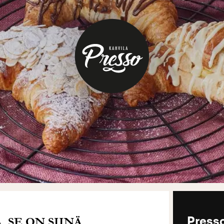
 SE ON SIINÄ.
Press