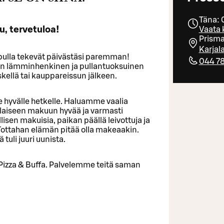
Täna: 
u, tervetuloa!
Vaata 
Prism
Karjal
u pulla tekevät päivästäsi paremman!
044 78
on lämminhenkinen ja pullantuoksuinen
kellä tai kauppareissun jälkeen.
le hyvälle hetkelle. Haluamme vaalia
malaiseen makuun hyvää ja varmasti
lisen makuisia, paikan päällä leivottuja ja
Tottahan elämän pitää olla makeaakin.
tuli juuri uunista.
Pizza & Buffa. Palvelemme teitä saman