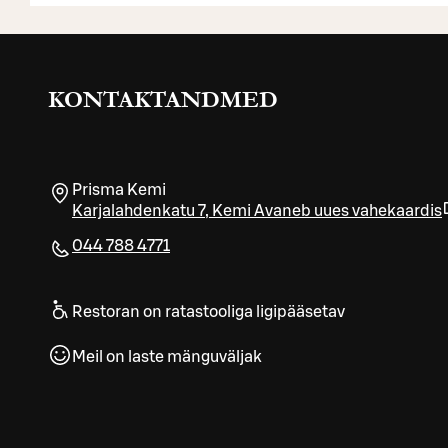
KONTAKTANDMED
Prisma Kemi
Karjalahdenkatu 7
,
Kemi
Avaneb uues vahekaardis
044 788 4771
Restoran on ratastooliga ligipääsetav
Meil on laste mänguväljak