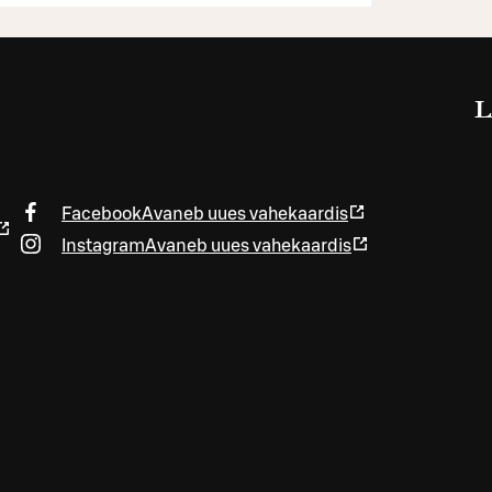
L
Facebook
Avaneb uues vahekaardis
Instagram
Avaneb uues vahekaardis