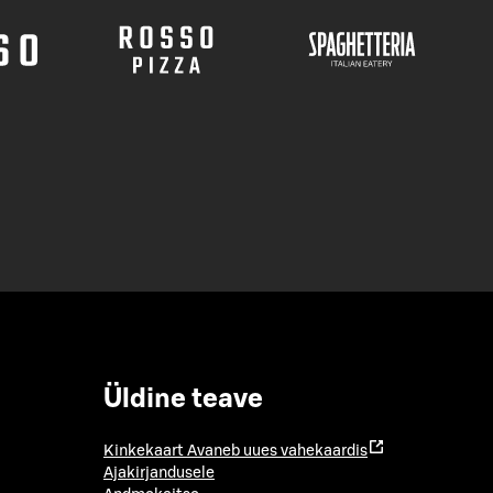
Üldine teave
Kinkekaart
Avaneb uues vahekaardis
Ajakirjandusele