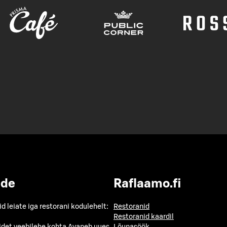
ide
Raflaamo.fi
id leiate iga restorani kodulehelt:
Restoranid
Restoranid kaardil
idet veebilehe kohta
Avaneb uues
Lõunasöök