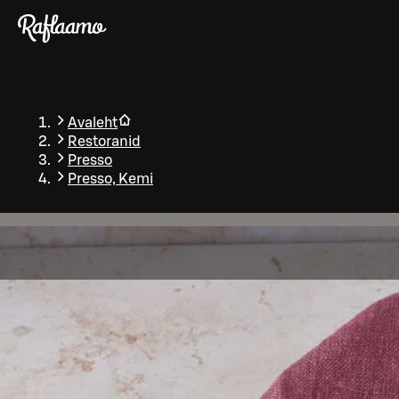
Liigu peamise sisu juurde
Avaleht
Restoranid
Presso
Presso, Kemi