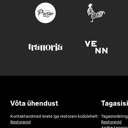
Võta ühendust
Tagasis
Kontaktandmed leiate iga restorani kodulehelt:
Tagasisideling
Restoranid
Restoranid
Andke tagasis