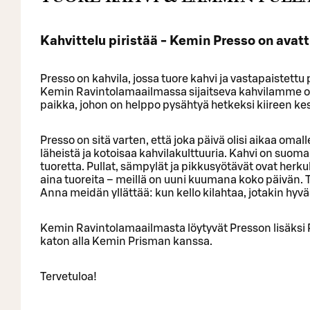
Kahvittelu piristää - Kemin Presso on avatt
Presso on kahvila, jossa tuore kahvi ja vastapaistett
Kemin Ravintolamaailmassa sijaitseva kahvilamme 
paikka, johon on helppo pysähtyä hetkeksi kiireen kes
Presso on sitä varten, että joka päivä olisi aikaa omal
läheistä ja kotoisaa kahvilakulttuuria. Kahvi on suo
tuoretta. Pullat, sämpylät ja pikkusyötävät ovat herkul
aina tuoreita – meillä on uuni kuumana koko päivän. 
Anna meidän yllättää: kun kello kilahtaa, jotakin hyvää 
Kemin Ravintolamaailmasta löytyvät Presson lisäksi 
katon alla Kemin Prisman kanssa.
Tervetuloa!