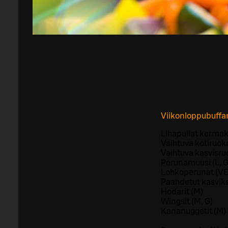
Viikonloppubuffa
Lihapullat kermak
Vaihtuva kotiruok
Vaihtuva kasvisru
Perunamuusi (L, G
Lohkoperunat (VEG,
Paahdetut kasviks
Hodarit (M)
Wingsit (M, G)
Kananuggetit (M)