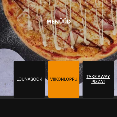
MENÜÜD
TAKE AWAY
LÕUNASÖÖK
VIIKONLOPPUBUFFANTAI
PIZZAT