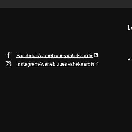
L
Facebook
Avaneb uues vahekaardis
Bu
Instagram
Avaneb uues vahekaardis