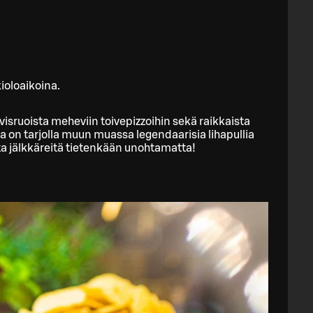
ioloaikoina.
visruoista meheviin toivepizzoihin sekä raikkaista
 on tarjolla muun muassa legendaarisia lihapullia
ta jälkkäreitä tietenkään unohtamatta!