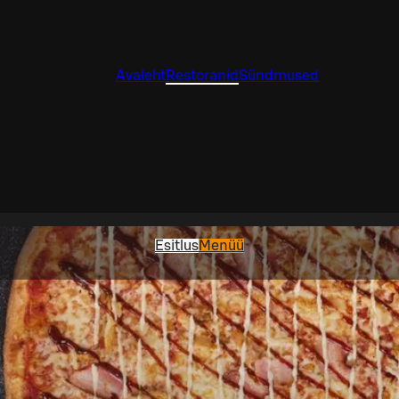
Avaleht
Restoranid
Sündmused
Esitlus
Menüü