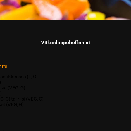
Viikonloppubuffantai
ntai
astikkeessa (L, G)
a
oka (VEG, G)
)
 G) tai riisi (VEG, G)
et (VEG, G)