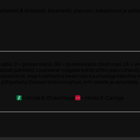
tikkeet & strösselit, karamellit, popcorn, keksimurut ja vaih
ivaba, G = gluteenivaba, GN = gluteenivaba nõudmisel, VE = ve
sisaldab pähkleid. Lisateavet roogade kohta võtke palun ühendu
t küpsetatult. Isegi kvaliteetne keskmise kuumusega hakkliha 
põhjustada tõsiseid toidumürgitusi, eriti lastele ja vanuritele.
=
Hinda S-Etukorttega
=
Hinda S-Cardiga