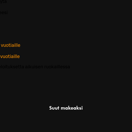
ytä
eesi
 vuotiaille
vuotiaille
veloituksetta aikuisen ruokaillessa
Suut makeaksi