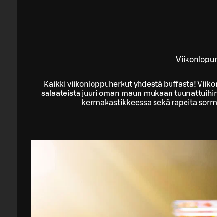
Viikonlopun
Kaikki viikonloppuherkut yhdestä buffasta! Viikon
salaateista juuri oman maun mukaan tuunattuihin 
kermakastikkeessa sekä rapeita sormis