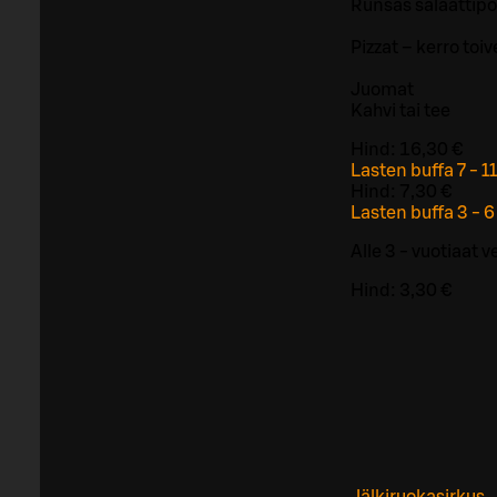
Runsas salaattipö
Pizzat – kerro toiv
Juomat
Kahvi tai tee
Hind:
16,30 €
Lasten buffa 7 - 11
Hind:
7,30 €
Lasten buffa 3 - 6 
Alle 3 - vuotiaat 
Hind:
3,30 €