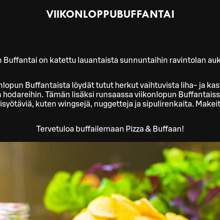
VIIKONLOPPUBUFFANTAI
 Buffantai on katettu lauantaista sunnuntaihin ravintolan auk
lopun Buffantaista löydät tutut herkut vaihtuvista liha- ja kas
hodareihin. Tämän lisäksi runsaassa viikonlopun Buffantaissa
yötäviä, kuten wingsejä, nuggetteja ja sipulirenkaita. Makei
Tervetuloa buffailemaan Pizza & Buffaan!