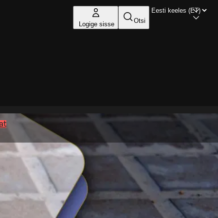
Otsi
Logige sisse
at