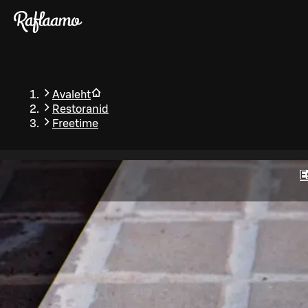
Liigu peamise sisu juurde
Avaleht
Restoranid
Freetime
E