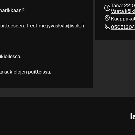
Täna: 22:0
 narikkaan?
Vaata kõik
Kauppakat
osoitteeseen: freetime.jyvaskyla@sok.fi
05051304
kiollessa.
 aukiolojen puitteissa.
l