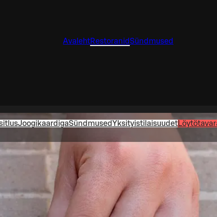
Avaleht
Restoranid
Sündmused
sitlus
Joogikaardiga
Sündmused
Yksityistilaisuudet
Löytötavar