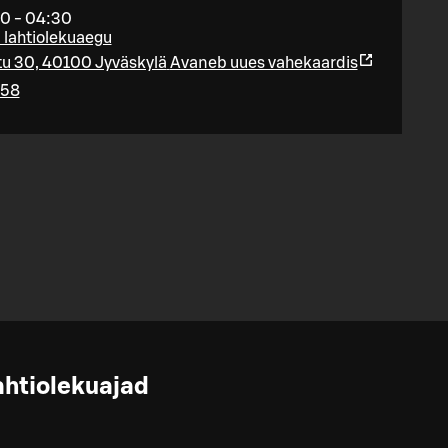
0 - 04:30
i lahtiolekuaegu
u 30, 40100 Jyväskylä
Avaneb uues vahekaardis
58
ahtiolekuajad