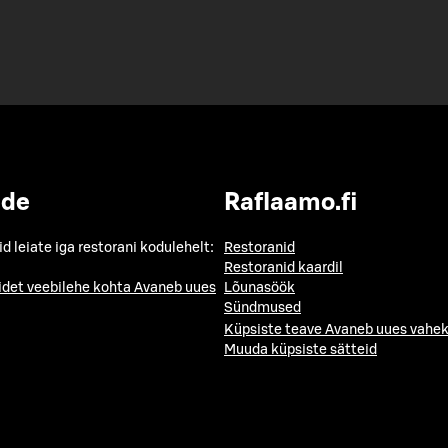
ide
Raflaamo.fi
id leiate iga restorani kodulehelt:
Restoranid
Restoranid kaardil
idet veebilehe kohta
Avaneb uues
Lõunasöök
Sündmused
Küpsiste teave
Avaneb uues vahek
Muuda küpsiste sätteid