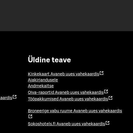
Üldine teave
Kinkekaart
Avaneb uues vahekaardis
Ajakirjandusele
Andmekaitse
Oiva-raportid
Avaneb uues vahekaardis
aardis
Tööpakkumised
Avaneb uues vahekaardis
Broneerige vabu ruume
Avaneb uues vahekaardis
Sokoshotels.fi
Avaneb uues vahekaardis