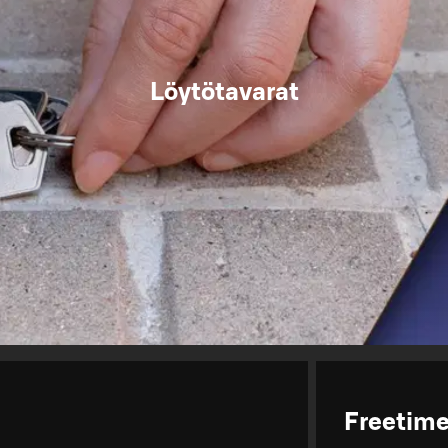
Löytötavarat
Freetim