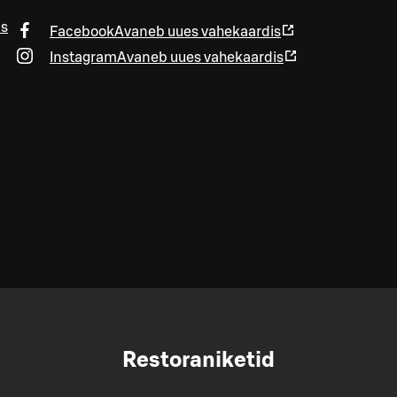
is
Facebook
Avaneb uues vahekaardis
Instagram
Avaneb uues vahekaardis
Restoraniketid