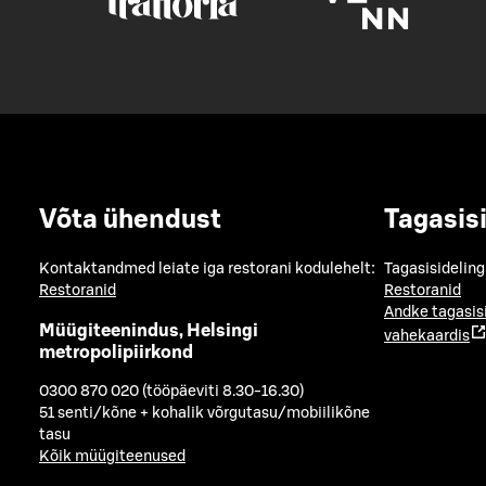
Võta ühendust
Tagasis
Kontaktandmed leiate iga restorani kodulehelt:
Tagasisideling
Restoranid
Restoranid
Andke tagasis
Müügiteenindus, Helsingi
vahekaardis
metropolipiirkond
0300 870 020 (tööpäeviti 8.30-16.30)
51 senti/kõne + kohalik võrgutasu/mobiilikõne
tasu
Kõik müügiteenused