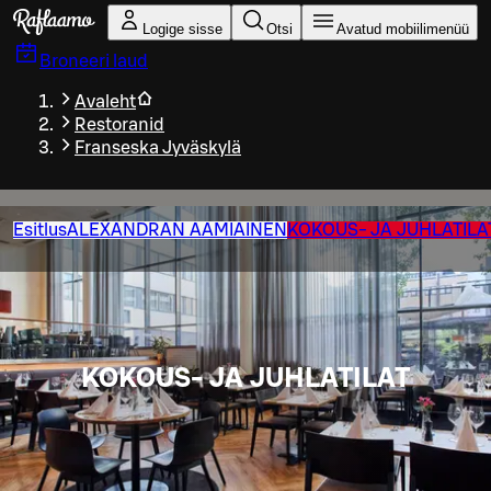
Liigu peamise sisu juurde
Logige sisse
Otsi
Avatud mobiilimenüü
Broneeri laud
Avaleht
Restoranid
Franseska Jyväskylä
Esitlus
ALEXANDRAN AAMIAINEN
KOKOUS- JA JUHLATILA
KOKOUS- JA JUHLATILAT