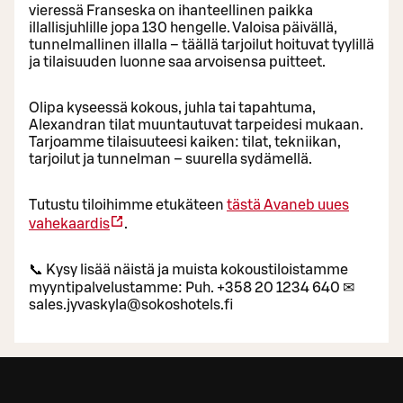
vieressä Franseska on ihanteellinen paikka
illallisjuhlille jopa 130 hengelle. Valoisa päivällä,
tunnelmallinen illalla – täällä tarjoilut hoituvat tyylillä
ja tilaisuuden luonne saa arvoisensa puitteet.
Olipa kyseessä kokous, juhla tai tapahtuma,
Alexandran tilat muuntautuvat tarpeidesi mukaan.
Tarjoamme tilaisuuteesi kaiken: tilat, tekniikan,
tarjoilut ja tunnelman – suurella sydämellä.
Tutustu tiloihimme etukäteen
tästä
Avaneb uues
vahekaardis
.
📞 Kysy lisää näistä ja muista kokoustiloistamme
myyntipalvelustamme: Puh. +358 20 1234 640 ✉
sales.jyvaskyla@sokoshotels.fi