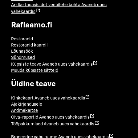
Andke tagasisidet veebilehe kohta
Avaneb uues
vahekaardis
Raflaamo.fi
Restoranid
Restoranid kaardil
Lõunasöök
Sündmused
Küpsiste teave
Avaneb uues vahekaardis
Muuda küpsiste sätteid
Üldine teave
Kinkekaart
Avaneb uues vahekaardis
Ajakirjandusele
Andmekaitse
Oiva-raportid
Avaneb uues vahekaardis
Tööpakkumised
Avaneb uues vahekaardis
Broneerige vabu ruume
Avaneb uues vahekaardis