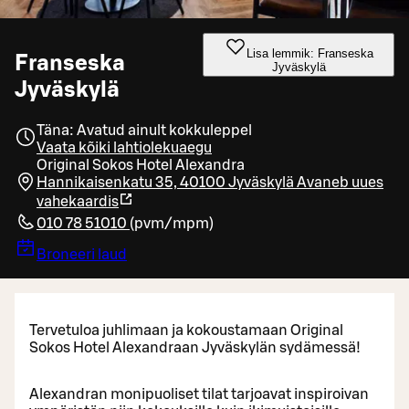
Lisa lemmik: Franseska
Franseska
Jyväskylä
Jyväskylä
Täna: Avatud ainult kokkuleppel
Vaata kõiki lahtiolekuaegu
Original Sokos Hotel Alexandra
Hannikaisenkatu 35, 40100 Jyväskylä
Avaneb uues
vahekaardis
010 78 51010
(
pvm/mpm
)
Broneeri laud
Tervetuloa juhlimaan ja kokoustamaan Original
Sokos Hotel Alexandraan Jyväskylän sydämessä!
Alexandran monipuoliset tilat tarjoavat inspiroivan