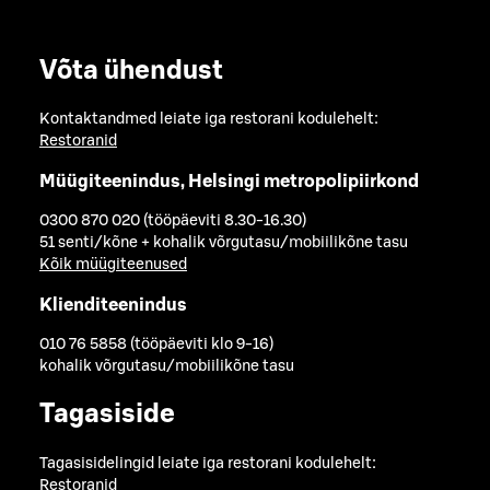
Võta ühendust
Kontaktandmed leiate iga restorani kodulehelt:
Restoranid
Müügiteenindus, Helsingi metropolipiirkond
0300 870 020 (tööpäeviti 8.30-16.30)
51 senti/kõne + kohalik võrgutasu/mobiilikõne tasu
Kõik müügiteenused
Klienditeenindus
010 76 5858 (tööpäeviti klo 9-16)
kohalik võrgutasu/mobiilikõne tasu
Tagasiside
Tagasisidelingid leiate iga restorani kodulehelt:
Restoranid