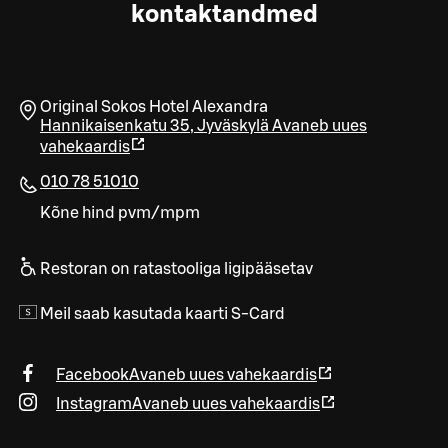
kontaktandmed
Original Sokos Hotel Alexandra
Hannikaisenkatu 35
,
Jyväskylä
Avaneb uues
vahekaardis
010 78 51010
Kõne hind pvm/mpm
Restoran on ratastooliga ligipääsetav
Meil saab kasutada kaarti S-Card
Facebook
Avaneb uues vahekaardis
Instagram
Avaneb uues vahekaardis