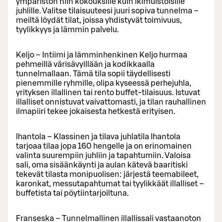
ympäristön niin kokouksille kuin ikimuistoisille
juhlille. Valitse tilaisuuteesi juuri sopiva tunnelma –
meiltä löydät tilat, joissa yhdistyvät toimivuus,
tyylikkyys ja lämmin palvelu.
Keljo – Intiimi ja lämminhenkinen Keljo hurmaa
pehmeillä värisävyillään ja kodikkaalla
tunnelmallaan. Tämä tila sopii täydellisesti
pienemmille ryhmille, olipa kyseessä perhejuhla,
yrityksen illallinen tai rento buffet-tilaisuus. Istuvat
illalliset onnistuvat vaivattomasti, ja tilan rauhallinen
ilmapiiri tekee jokaisesta hetkestä erityisen.
Ihantola – Klassinen ja tilava juhlatila Ihantola
tarjoaa tilaa jopa 160 hengelle ja on erinomainen
valinta suurempiin juhliin ja tapahtumiin. Valoisa
sali, oma sisäänkäynti ja aulan kätevä baaritiski
tekevät tilasta monipuolisen: järjestä teemabileet,
karonkat, messutapahtumat tai tyylikkäät illalliset –
buffetista tai pöytiintarjoiltuna.
Franseska – Tunnelmallinen illallissali vastaanoton