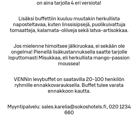
on aina tarjolla 4 eri versiota!
Lisäksi buffettiin kuuluu muutakin herkullista
naposteltavaa, kuten linssisipsejä, puolikuivattuja
tomaatteja, kalamata-oliiveja sekä latva-artisokkaa.
Jos mielenne himoitsee jälkiruokaa, ei sekään ole
ongelma! Pienellä lisäkustannuksella saatte tarjolle
loputtomasti Misukkaa, eli herkullista mango-passion
moussea!
VENNin levybuffet on saatavilla 20-100 henkilön
ryhmille ennakkovarauksella. Buffet tulee varata
ennakkoon kautta.
Myyntipalvelu: sales.karelia@sokoshotels.fi, 020 1234
660