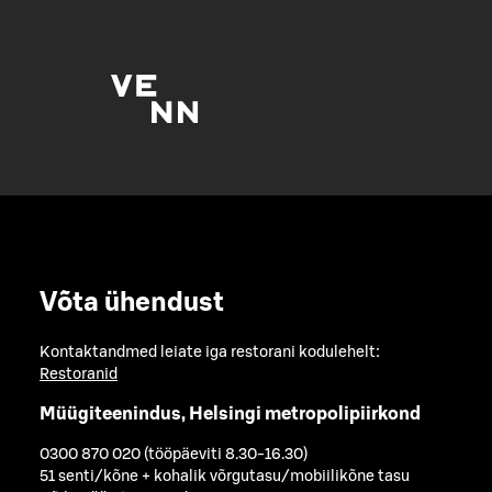
Võta ühendust
Kontaktandmed leiate iga restorani kodulehelt:
Restoranid
Müügiteenindus, Helsingi metropolipiirkond
0300 870 020 (tööpäeviti 8.30-16.30)
51 senti/kõne + kohalik võrgutasu/mobiilikõne tasu