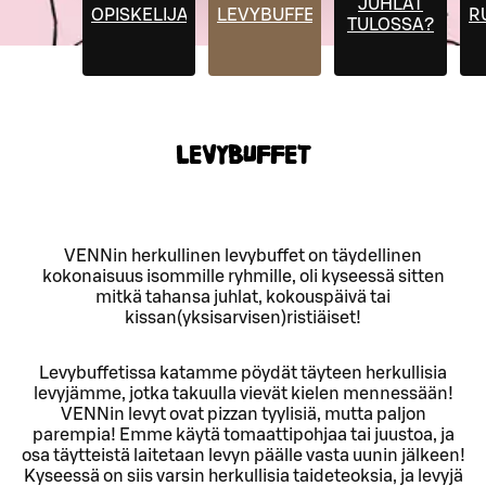
JUHLAT
OPISKELIJAHINNAT
LEVYBUFFET
R
TULOSSA?
LEVYBUFFET
VENNin herkullinen levybuffet on täydellinen
kokonaisuus isommille ryhmille, oli kyseessä sitten
mitkä tahansa juhlat, kokouspäivä tai
kissan(yksisarvisen)ristiäiset!
Levybuffetissa katamme pöydät täyteen herkullisia
levyjämme, jotka takuulla vievät kielen mennessään!
VENNin levyt ovat pizzan tyylisiä, mutta paljon
parempia! Emme käytä tomaattipohjaa tai juustoa, ja
osa täytteistä laitetaan levyn päälle vasta uunin jälkeen!
Kyseessä on siis varsin herkullisia taideteoksia, ja levyjä