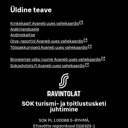
Üldine teave
Kinkekaart
Avaneb uues vahekaardis
Ajakirjandusele
Andmekaitse
Oiva-raportid
Avaneb uues vahekaardis
Tööpakkumised
Avaneb uues vahekaardis
Broneerige vabu ruume
Avaneb uues vahekaardis
Sokoshotels.fi
Avaneb uues vahekaardis
SOK turismi- ja toitlustusketi
juhtimine
SOK PL 1 00088 S-RYHMÄ
,
Ettevõtte registrikood 0116323-1