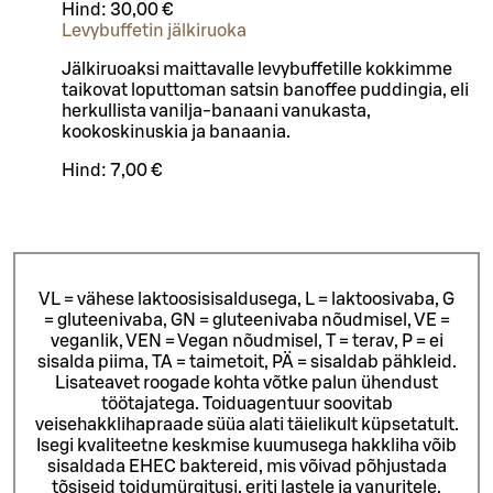
Hind:
30,00 €
Levybuffetin jälkiruoka
Jälkiruoaksi maittavalle levybuffetille kokkimme
taikovat loputtoman satsin banoffee puddingia, eli
herkullista vanilja-banaani vanukasta,
kookoskinuskia ja banaania.
Hind:
7,00 €
VL = vähese laktoosisisaldusega, L = laktoosivaba, G
= gluteenivaba, GN = gluteenivaba nõudmisel, VE =
veganlik, VEN = Vegan nõudmisel, T = terav, P = ei
sisalda piima, TA = taimetoit, PÄ = sisaldab pähkleid.
Lisateavet roogade kohta võtke palun ühendust
töötajatega.
Toiduagentuur soovitab
veisehakklihapraade süüa alati täielikult küpsetatult.
Isegi kvaliteetne keskmise kuumusega hakkliha võib
sisaldada EHEC baktereid, mis võivad põhjustada
tõsiseid toidumürgitusi, eriti lastele ja vanuritele.