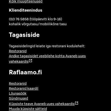
Kõik müügiteenused
Klienditeenindus
010 76 5858 (tööpäeviti klo 9-16)
kohalik võrgutasu/mobiilikõne tasu
Tagasiside
Tagasisidelingid leiate iga restorani kodulehelt:
Restoranid
Andke tagasisidet veebilehe kohta
Avaneb uues
vahekaardis
Raflaamo.fi
Restoranid
Restoranid kaardil
Lõunasöök
Sündmused
Küpsiste teave
Avaneb uues vahekaardis
Muuda küpsiste sätteid