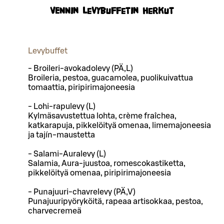
VENNin levybuffetin herkut
Levybuffet
- Broileri-avokadolevy (PÄ,L)
Broileria, pestoa, guacamolea, puolikuivattua
tomaattia, piripirimajoneesia
- Lohi-rapulevy (L)
Kylmäsavustettua lohta, crème fraîchea,
katkarapuja, pikkelöityä omenaa, limemajoneesia
ja tajín-maustetta
- Salami-Auralevy (L)
Salamia, Aura-juustoa, romescokastiketta,
pikkelöityä omenaa, piripirimajoneesia
- Punajuuri-chavrelevy (PÄ,V)
Punajuuripyöryköitä, rapeaa artisokkaa, pestoa,
charvecremeä