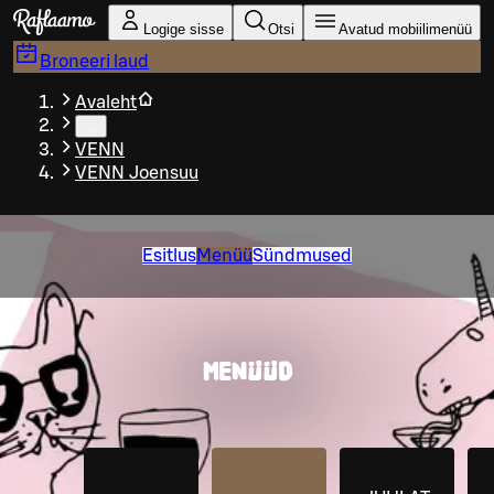
Liigu peamise sisu juurde
Logige sisse
Otsi
Avatud mobiilimenüü
Broneeri laud
Avaleht
…
VENN
VENN Joensuu
Esitlus
Menüü
Sündmused
MENÜÜD