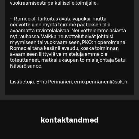
vuokraamisesta paikalliselle toimijalle.
– Romeo oli tarkoitus avata vapuksi, mutta
neuvottelujen myötä teimme päätöksen olla
avaamatta ravintolalaivaa. Neuvottelemme asiasta
nyt rauhassa. Vaikka neuvottelut eivät johtaisi
myymiseen tai vuokraamiseen, PKO:n operoimana
Romeo ei tänä kesänä avaudu, koska toiminnan
avaamiseen liittyviä valmisteluja emme ole
toteuttaneet, matkailukaupan toimialajohtaja Satu
Näsärö sanoo.
Lisätietoja: Erno Pennanen, erno.pennanen@sok.fi
kontaktandmed