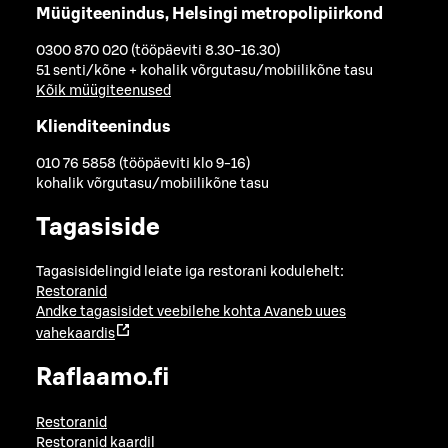
Müügiteenindus, Helsingi metropolipiirkond
0300 870 020 (tööpäeviti 8.30-16.30)
51 senti/kõne + kohalik võrgutasu/mobiilikõne tasu
Kõik müügiteenused
Klienditeenindus
010 76 5858 (tööpäeviti klo 9-16)
kohalik võrgutasu/mobiilikõne tasu
Tagasiside
Tagasisidelingid leiate iga restorani kodulehelt:
Restoranid
Andke tagasisidet veebilehe kohta
Avaneb uues
vahekaardis
Raflaamo.fi
Restoranid
Restoranid kaardil