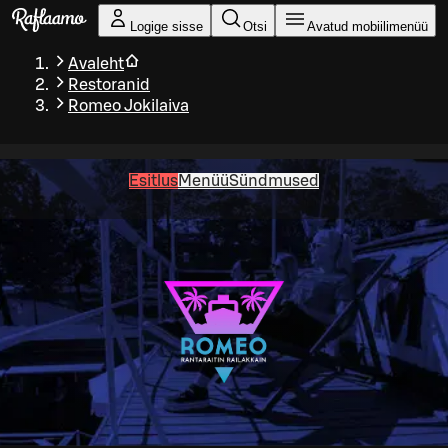
Liigu peamise sisu juurde
Logige sisse
Otsi
Avatud mobiilimenüü
Avaleht
Restoranid
Romeo Jokilaiva
Esitlus
Menüü
Sündmused