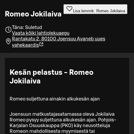
Lisa lemmik: Romeo Jokilaiva
Romeo Jokilaiva
Täna: Suletud
Vaata kõiki lahtiolekuaegu
Rantakatu 2, 80100 Joensuu
Avaneb uues
vahekaardis
Kesän pelastus - Romeo
Jokilaiva
Romeo suljettuna ainakin alkukesän ajan
Joensuun matkustajasatamassa oleva Jokilaiva
Romeo pysyy suljettuna alkukesän ajan. Pohjois-
Karjalan Osuuskauppa (PKO) käy neuvotteluja
Romeon mahdollisesta myymisestä tai