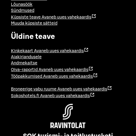
Lõunasöök
Sündmused
Küpsiste teave
Avaneb uues vahekaardis
Muuda küpsiste sätteid
Üldine teave
Kinkekaart
Avaneb uues vahekaardis
Ajakirjandusele
Andmekaitse
Oiva-raportid
Avaneb uues vahekaardis
Tööpakkumised
Avaneb uues vahekaardis
Broneerige vabu ruume
Avaneb uues vahekaardis
Sokoshotels.fi
Avaneb uues vahekaardis