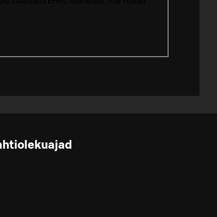
võib sisaldada EHEC baktereid, mis võivad
ahtiolekuajad