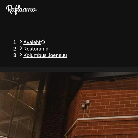
Liigu peamise sisu juurde
Avaleht
Restoranid
Kolumbus Joensuu