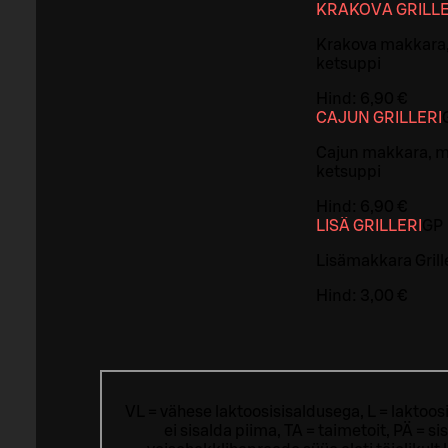
KRAKOVA GRILLE
Krakova makkara, 
ketsuppi
Hind:
6,90 €
CAJUN GRILLERI
Cajun makkara, ma
ketsuppi
Hind:
6,90 €
LISÄ GRILLERI
G
P
Lisämakkara Grill
Hind:
3,00 €
VL = vähese laktoosisisaldusega, L = laktoos
ei sisalda piima, TA = taimetoit, PÄ = 