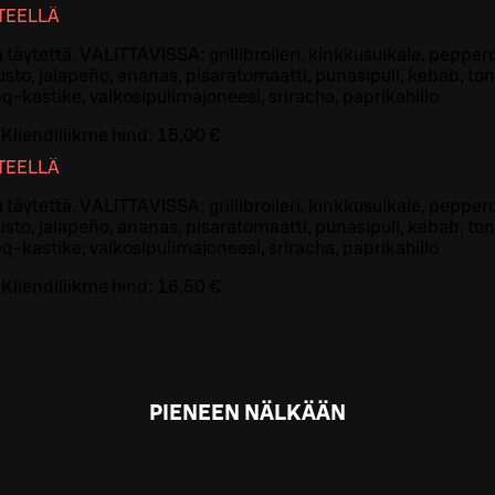
TTEELLÄ
 täytettä. VALITTAVISSA: grillibroileri, kinkkusuikale, peppero
usto, jalapeño, ananas, pisaratomaatti, punasipuli, kebab, to
-kastike, valkosipulimajoneesi, sriracha, paprikahillo
Kliendiliikme hind:
15,00 €
TTEELLÄ
 täytettä. VALITTAVISSA: grillibroileri, kinkkusuikale, peppero
usto, jalapeño, ananas, pisaratomaatti, punasipuli, kebab, to
-kastike, valkosipulimajoneesi, sriracha, paprikahillo
Kliendiliikme hind:
16,50 €
PIENEEN NÄLKÄÄN