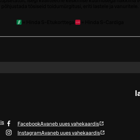
t küpsetatult. Isegi kvaliteetne keskmise kuumusega hakkliha 
põhjustada tõsiseid toidumürgitusi, eriti lastele ja vanuritele.
=
Hinda S-Etukorttega
=
Hinda S-Cardiga
l
is
Facebook
Avaneb uues vahekaardis
Instagram
Avaneb uues vahekaardis