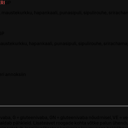
RI
G
P
maustekurkku, hapankaali, punasipuli, sipulirouhe, sriracham
G
P
ustekurkku, hapankaali, punasipuli, sipulirouhe, srirachamajo
eri annoksiin
ivaba, G = gluteenivaba, GN = gluteenivaba nõudmisel, VE = ve
sisaldab pähkleid. Lisateavet roogade kohta võtke palun ühendu