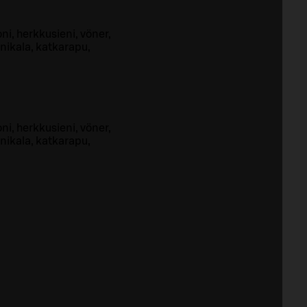
ni, herkkusieni, vöner,
nnikala, katkarapu,
ni, herkkusieni, vöner,
nnikala, katkarapu,