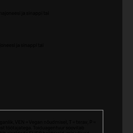
ajoneesi ja sinappi tai
neesi ja sinappi tai
ganlik, VEN = Vegan nõudmisel, T = terav, P =
st töötajatega.
Toiduagentuur soovitab