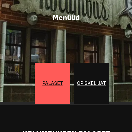
Menüüd
PALASET
OPISKELIJAT