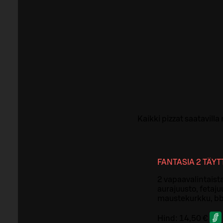
Kaikki pizzat saatavill
FANTASIA 2 TÄY
2 vapaavalintaista
aurajuusto, fetaju
maustekurkku, bbq
Hind:
14,50 €