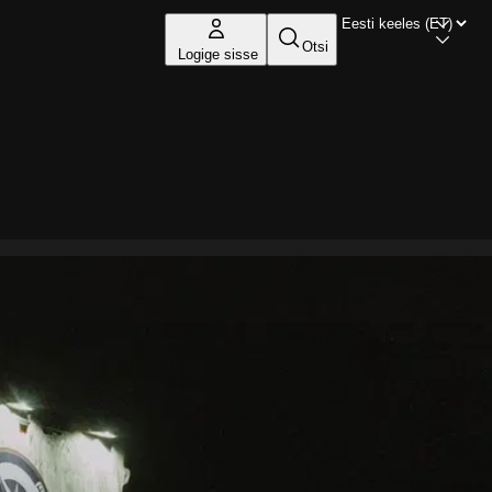
Otsi
Logige sisse