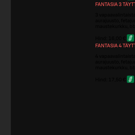
FANTASIA 3 TÄY
3 vapaavalintaista
aurajuusto, fetaju
maustekurkku, bbq
Hind:
16,00 €
FANTASIA 4 TÄY
4 vapaavalintaista
aurajuusto, fetaju
maustekurkku, bbq
Hind:
17,50 €