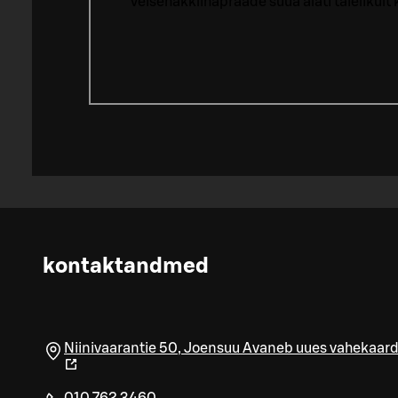
veisehakklihapraade süüa alati täielikul
kontaktandmed
Niinivaarantie 50
,
Joensuu
Avaneb uues vahekaard
010 762 3460