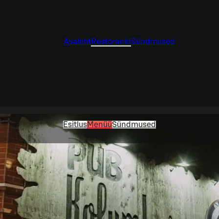
Avaleht
Restoranid
Sündmused
Esitlus
Menüü
Sündmused