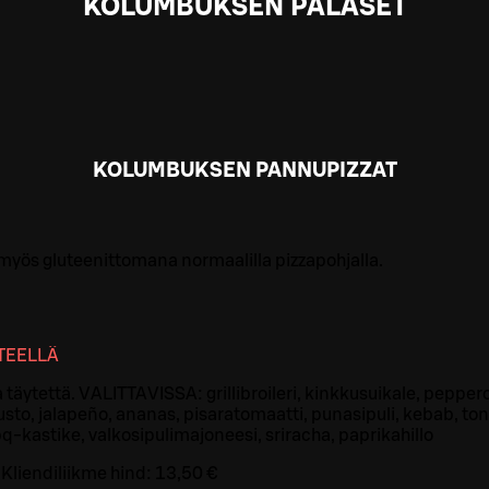
KOLUMBUKSEN PALASET
KOLUMBUKSEN PANNUPIZZAT
a myös gluteenittomana normaalilla pizzapohjalla.
TTEELLÄ
 täytettä. VALITTAVISSA: grillibroileri, kinkkusuikale, peppero
usto, jalapeño, ananas, pisaratomaatti, punasipuli, kebab, to
-kastike, valkosipulimajoneesi, sriracha, paprikahillo
Kliendiliikme hind:
13,50 €