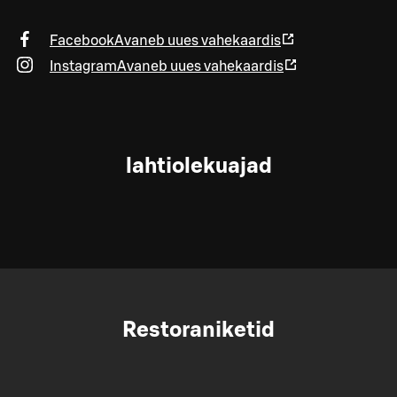
Facebook
Avaneb uues vahekaardis
Instagram
Avaneb uues vahekaardis
lahtiolekuajad
Restoraniketid