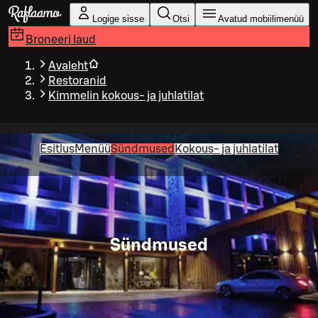
Liigu peamise sisu juurde
Logige sisse
Otsi
Avatud mobiilimenüü
Broneeri laud
Avaleht
Restoranid
Kimmelin kokous- ja juhlatilat
Esitlus
Menüü
Sündmused
Kokous- ja juhlatilat
Sündmused