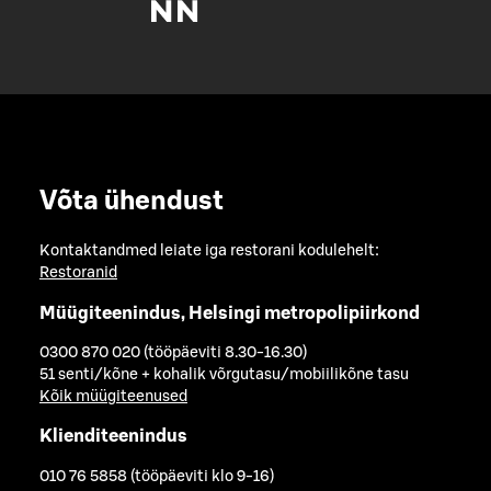
Võta ühendust
Kontaktandmed leiate iga restorani kodulehelt:
Restoranid
Müügiteenindus, Helsingi metropolipiirkond
0300 870 020 (tööpäeviti 8.30-16.30)
51 senti/kõne + kohalik võrgutasu/mobiilikõne tasu
Kõik müügiteenused
Klienditeenindus
010 76 5858 (tööpäeviti klo 9-16)