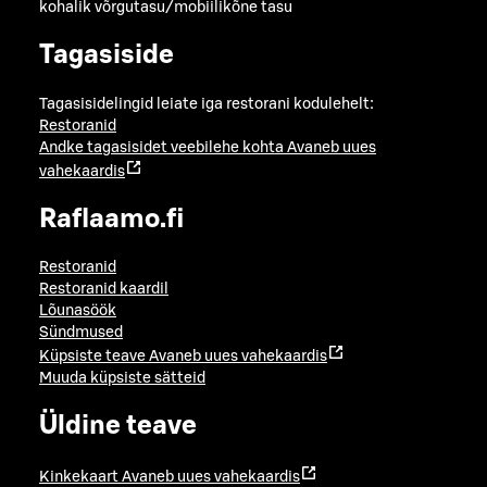
kohalik võrgutasu/mobiilikõne tasu
Tagasiside
Tagasisidelingid leiate iga restorani kodulehelt:
Restoranid
Andke tagasisidet veebilehe kohta
Avaneb uues
vahekaardis
Raflaamo.fi
Restoranid
Restoranid kaardil
Lõunasöök
Sündmused
Küpsiste teave
Avaneb uues vahekaardis
Muuda küpsiste sätteid
Üldine teave
Kinkekaart
Avaneb uues vahekaardis