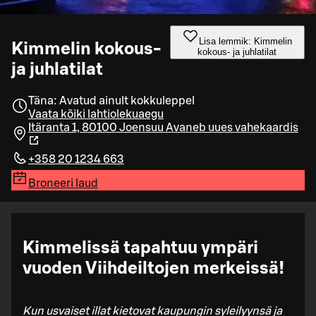
Lisa lemmik: Kimmelin
Kimmelin kokous-
kokous- ja juhlatilat
ja juhlatilat
Täna: Avatud ainult kokkuleppel
Vaata kõiki lahtiolekuaegu
Itäranta 1, 80100 Joensuu
Avaneb uues vahekaardis
+358 20 1234 663
Broneeri laud
Kimmelissä tapahtuu ympäri
vuoden Viihdeiltojen merkeissä!
Kun usvaiset illat kietovat kaupungin syleilyynsä ja