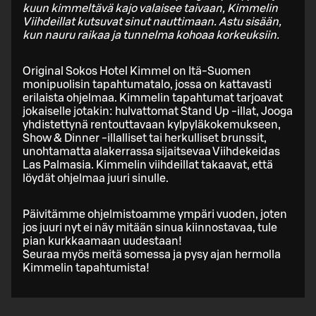
kuun kimmeltävä kajo valaisee taivaan, Kimmelin
Viihdeillat kutsuvat sinut nauttimaan. Astu sisään,
kun nauru raikaa ja tunnelma kohoaa korkeuksiin.
Original Sokos Hotel Kimmel on Itä-Suomen
monipuolisin tapahtumatalo, jossa on kattavasti
erilaista ohjelmaa. Kimmelin tapahtumat tarjoavat
jokaiselle jotakin: hulvattomat Stand Up -illat, Jooga
yhdistettynä rentouttavaan kylpyläkokemukseen,
Show & Dinner -illalliset tai herkulliset brunssit,
unohtamatta alakerrassa sijaitsevaa Viihdekeidas
Las Palmasia. Kimmelin viihdeillat takaavat, että
löydät ohjelmaa juuri sinulle.
Päivitämme ohjelmistoamme ympäri vuoden, joten
jos juuri nyt ei näy mitään sinua kiinnostavaa, tule
pian kurkkaamaan uudestaan!
Seuraa myös meitä somessa ja pysy ajan hermolla
Kimmelin tapahtumista!