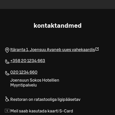
kontaktandmed
Itäranta 1
,
Joensuu
Avaneb uues vahekaardis
+358 20 1234 663
020 1234 660
Joen­suun Sokos Ho­tel­lien
Myyn­ti­pal­ve­lu
Restoran on ratastooliga ligipääsetav
Meil saab kasutada kaarti S-Card