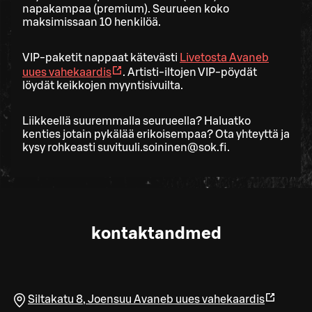
napakampaa (premium). Seurueen koko
maksimissaan 10 henkilöä.
VIP-paketit nappaat kätevästi
Livetosta
Avaneb
uues vahekaardis
. Artisti-iltojen VIP-pöydät
löydät keikkojen myyntisivuilta.
Liikkeellä suuremmalla seurueella? Haluatko
kenties jotain pykälää erikoisempaa? Ota yhteyttä ja
kysy rohkeasti suvituuli.soininen@sok.fi.
kontaktandmed
Siltakatu 8
,
Joensuu
Avaneb uues vahekaardis