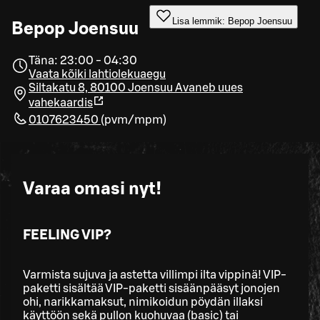
Lisa lemmik: Bepop Joensuu
Bepop Joensuu
Täna: 23:00 - 04:30
Vaata kõiki lahtiolekuaegu
Siltakatu 8, 80100 Joensuu
Avaneb uues
vahekaardis
0107623450
(
pvm/mpm
)
Varaa omasi nyt!
FEELING VIP?
Varmista sujuva ja astetta villimpi ilta vippinä! VIP-
paketti sisältää VIP-paketti sisäänpääsyt jonojen
ohi, narikkamaksut, nimikoidun pöydän illaksi
käyttöön sekä pullon kuohuvaa (basic) tai