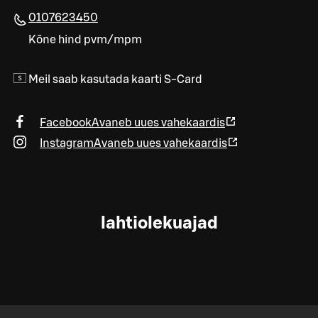
0107623450
Kõne hind pvm/mpm
Meil saab kasutada kaarti S-Card
Facebook
Avaneb uues vahekaardis
Instagram
Avaneb uues vahekaardis
lahtiolekuajad