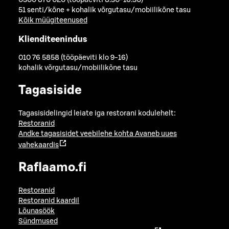
0300 870 020 (tööpäeviti 8.30-16.30)
51 senti/kõne + kohalik võrgutasu/mobiilikõne tasu
Kõik müügiteenused
Klienditeenindus
010 76 5858 (tööpäeviti klo 9-16)
kohalik võrgutasu/mobiilikõne tasu
Tagasiside
Tagasisidelingid leiate iga restorani kodulehelt:
Restoranid
Andke tagasisidet veebilehe kohta
Avaneb uues
vahekaardis
Raflaamo.fi
Restoranid
Restoranid kaardil
Lõunasöök
Sündmused