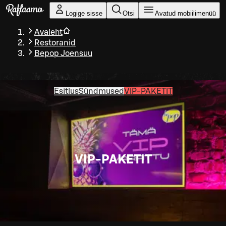
Liigu peamise sisu juurde
Logige sisse
Otsi
Avatud mobiilimenüü
Avaleht
Restoranid
Bepop Joensuu
Esitlus
Sündmused
VIP-PAKETIT
VIP-PAKETIT