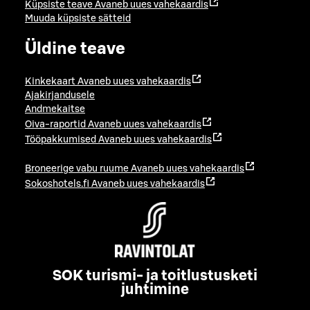
Küpsiste teave
Avaneb uues vahekaardis
Muuda küpsiste sätteid
Üldine teave
Kinkekaart
Avaneb uues vahekaardis
Ajakirjandusele
Andmekaitse
Oiva-raportid
Avaneb uues vahekaardis
Tööpakkumised
Avaneb uues vahekaardis
Broneerige vabu ruume
Avaneb uues vahekaardis
Sokoshotels.fi
Avaneb uues vahekaardis
SOK turismi- ja toitlustusketi
juhtimine