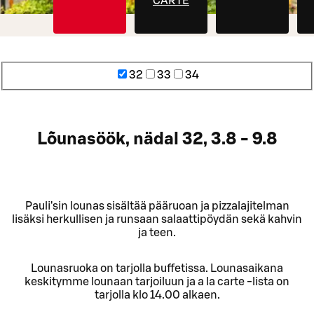
CARTE
32
33
34
Lõunasöök, nädal 32, 3.8 - 9.8
Pauli'sin lounas sisältää pääruoan ja pizzalajitelman
lisäksi herkullisen ja runsaan salaattipöydän sekä kahvin
ja teen.
Lounasruoka on tarjolla buffetissa. Lounasaikana
keskitymme lounaan tarjoiluun ja a la carte -lista on
tarjolla klo 14.00 alkaen.