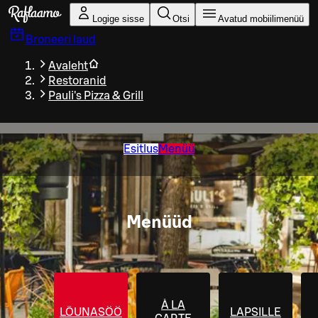
Liigu peamise sisu juurde
Logige sisse
Otsi
Avatud mobiilimenüü
Broneeri laud
Avaleht
Restoranid
Pauli's Pizza & Grill
Esitlus
Menüü
Menüüd
À LA
LÕUNASÖÖK
LAPSILLE