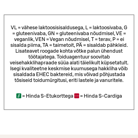
VL = vähese laktoosisisaldusega, L = laktoosivaba, G
= gluteenivaba, GN = gluteenivaba nõudmisel, VE =
veganlik, VEN = Vegan nõudmisel, T = terav, P = ei
sisalda piima, TA = taimetoit, PÄ = sisaldab pähkleid.
Lisateavet roogade kohta võtke palun ühendust
töötajatega.
Toiduagentuur soovitab
veisehakklihapraade süüa alati täielikult küpsetatult.
Isegi kvaliteetne keskmise kuumusega hakkliha võib
sisaldada EHEC baktereid, mis võivad põhjustada
tõsiseid toidumürgitusi, eriti lastele ja vanuritele.
=
Hinda S-Etukorttega
=
Hinda S-Cardiga