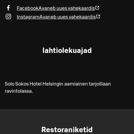
Facebook
Avaneb uues vahekaardis
Instagram
Avaneb uues vahekaardis
lahtiolekuajad
Solo Sokos Hotel Helsingin aamiainen tarjoillaan
ravintolassa.
Restoraniketid