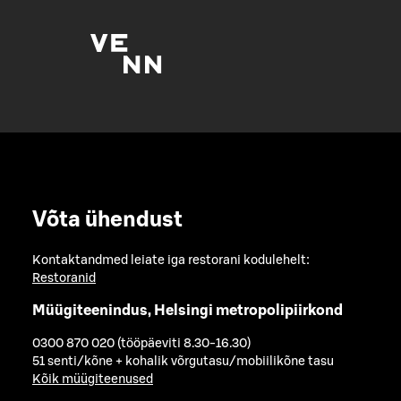
Võta ühendust
Kontaktandmed leiate iga restorani kodulehelt:
Restoranid
Müügiteenindus, Helsingi metropolipiirkond
0300 870 020 (tööpäeviti 8.30-16.30)
51 senti/kõne + kohalik võrgutasu/mobiilikõne tasu
Kõik müügiteenused