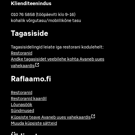
Klienditeenindus
010 76 5858 (tööpäeviti klo 9-16)
kohalik võrgutasu/mobiilikõne tasu
Tagasiside
Tagasisidelingid leiate iga restorani kodulehelt:
Restoranid
Andke tagasisidet veebilehe kohta
Avaneb uues
vahekaardis
Raflaamo.fi
Restoranid
Restoranid kaardil
Lõunasöök
Sündmused
Küpsiste teave
Avaneb uues vahekaardis
Muuda küpsiste sätteid