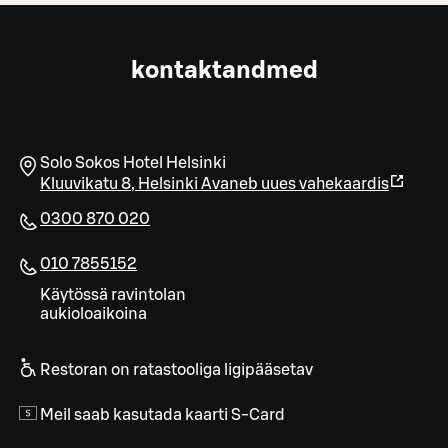
kontaktandmed
Solo Sokos Hotel Helsinki
Kluuvikatu 8
,
Helsinki
Avaneb uues vahekaardis
0300 870 020
010 7855152
Käytössä ravintolan
aukioloaikoina
Restoran on ratastooliga ligipääsetav
Meil saab kasutada kaarti S-Card