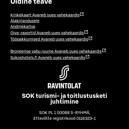
Üldine teave
Kinkekaart
Avaneb uues vahekaardis
Ajakirjandusele
Andmekaitse
Oiva-raportid
Avaneb uues vahekaardis
Tööpakkumised
Avaneb uues vahekaardis
Broneerige vabu ruume
Avaneb uues vahekaardis
Sokoshotels.fi
Avaneb uues vahekaardis
SOK turismi- ja toitlustusketi
juhtimine
SOK PL 1 00088 S-RYHMÄ
,
Ettevõtte registrikood 0116323-1