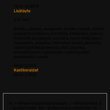
Hind:
14,90 €
Lisätäyte
2 € / kpl
Kinkku, ananas, aurajuusto, broileri, kebab, salami,
pepperonimakkara, tonnikala, katkarapu, pekoni,
marinoitu punasipuli, persikka, tuore herkkusieni,
mozzarella, jalapeno, Välimeren juusto, jauheliha,
vöner (sisältää gluteenia), oliivi, paprika,
tomaattikuutio, tuplajuusto, vuohenjuusto,
paprikahillo, rucola
Hind:
2,00 €
Kastikeraidat
Hind:
1,00 €
VL = vähese laktoosisisaldusega, L = laktoosivaba, G
= gluteenivaba, GN = gluteenivaba nõudmisel, VE =