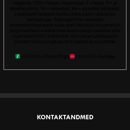
veganlik, VEN = Vegan nõudmisel, T = terav, P = ei
sisalda piima, TA = taimetoit, PÄ = sisaldab pähkleid.
Lisateavet roogade kohta võtke palun ühendust
töötajatega.
Toiduagentuur soovitab
veisehakklihapraade süüa alati täielikult küpsetatult.
Isegi kvaliteetne keskmise kuumusega hakkliha võib
sisaldada EHEC baktereid, mis võivad põhjustada
tõsiseid toidumürgitusi, eriti lastele ja vanuritele.
=
Hinda S-Etukorttega
=
Hinda S-Cardiga
KONTAKTANDMED