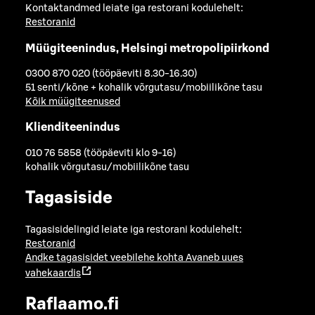
Kontaktandmed leiate iga restorani kodulehelt:
Restoranid
Müügiteenindus, Helsingi metropolipiirkond
0300 870 020 (tööpäeviti 8.30-16.30)
51 senti/kõne + kohalik võrgutasu/mobiilikõne tasu
Kõik müügiteenused
Klienditeenindus
010 76 5858 (tööpäeviti klo 9-16)
kohalik võrgutasu/mobiilikõne tasu
Tagasiside
Tagasisidelingid leiate iga restorani kodulehelt:
Restoranid
Andke tagasisidet veebilehe kohta
Avaneb uues
vahekaardis
Raflaamo.fi