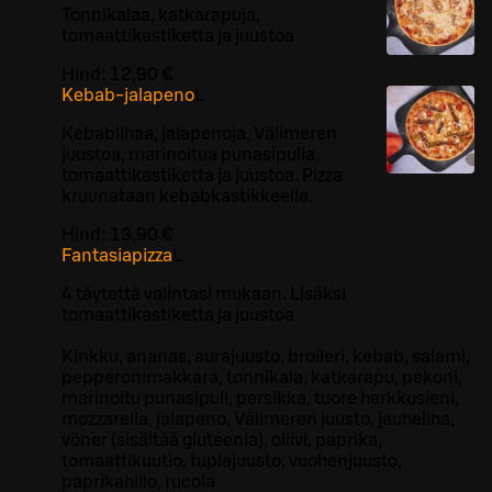
Tonnikalaa, katkarapuja,
tomaattikastiketta ja juustoa
Hind:
12,90 €
Kebab-jalapeno
L
Kebablihaa, jalapenoja, Välimeren
juustoa, marinoitua punasipulia,
tomaattikastiketta ja juustoa. Pizza
kruunataan kebabkastikkeella.
Hind:
13,90 €
Fantasiapizza
L
4 täytettä valintasi mukaan. Lisäksi
tomaattikastiketta ja juustoa
Kinkku, ananas, aurajuusto, broileri, kebab, salami,
pepperonimakkara, tonnikala, katkarapu, pekoni,
marinoitu punasipuli, persikka, tuore herkkusieni,
mozzarella, jalapeno, Välimeren juusto, jauheliha,
vöner (sisältää gluteenia), oliivi, paprika,
tomaattikuutio, tuplajuusto, vuohenjuusto,
paprikahillo, rucola