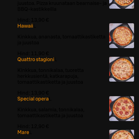
juustoa. Pizza kruunataan bearnaise- ja
BBQ-kastikkeilla
Hind:
13,90 €
Hawaii
L
Kinkkua, ananasta, tomaattikastiketta
ja juustoa
Hind:
11,90 €
Quattro stagioni
L
Kinkkua, tonnikalaa, tuoretta
herkkusientä, katkarapuja,
tomaattikastiketta ja juustoa
Hind:
13,90 €
Special opera
L
Kinkkua, salamia, tonnikalaa,
tomaattikastiketta ja juustoa
Hind:
12,90 €
Mare
L