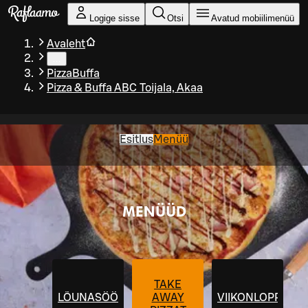
Liigu peamise sisu juurde
Logige sisse
Otsi
Avatud mobiilimenüü
Avaleht
…
PizzaBuffa
Pizza & Buffa ABC Toijala, Akaa
Esitlus
Menüü
MENÜÜD
TAKE
LÕUNASÖÖK
AWAY
VIIKONLOPPUBU