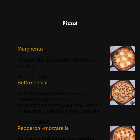
Pizzat
Margherita
L
Mozzarellaa, tomaattikastiketta ja
juustoa
Hind:
11,30 €
Buffa special
L
Kebabia, pepperonimakkaraa,
marinoitua punasipulia,
tomaattikastiketta ja juustoa. Pizza
kruunataan valkosipulimajoneesilla
Hind:
13,90 €
Pepperoni-mozzarella
L
Pepperonimakkaraa, mozzarellaa,