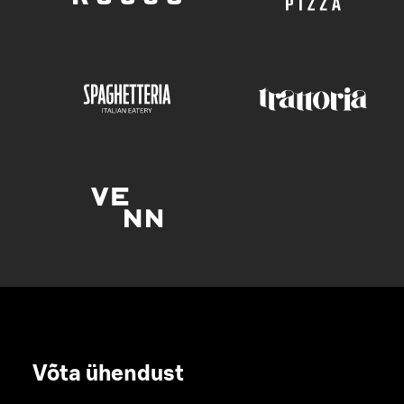
Võta ühendust