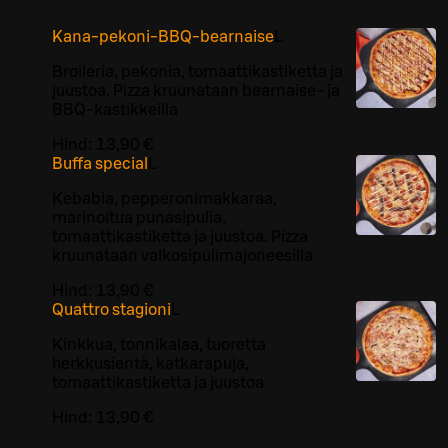
Kana-pekoni-BBQ-bearnaise
L
Broileria, pekonia, tomaattikastiketta ja
juustoa. Pizza kruunataan bearnaise- ja
BBQ-kastikkeilla
Hind:
13,90 €
Buffa special
L
Kebabia, pepperonimakkaraa,
marinoitua punasipulia,
tomaattikastiketta ja juustoa. Pizza
kruunataan valkosipulimajoneesilla
Hind:
13,90 €
Quattro stagioni
L
Kinkkua, tonnikalaa, tuoretta
herkkusientä, katkarapuja,
tomaattikastiketta ja juustoa
Hind:
13,90 €