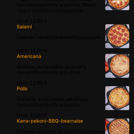
tomaattikastiketta ja juustoa. Päällä
ripaus tuoretta mustapippuria
Hind:
12,90 €
Salami
L
Salamia, tomaattikastiketta ja juustoa
Hind:
11,90 €
Americana
L
Kinkkua, aurajuustoa, ananasta,
tomaattikastiketta ja juustoa
Hind:
12,90 €
Pollo
L
Broileria, aurajuustoa, persikkaa,
tomaattikastiketta ja juustoa
Hind:
13,90 €
Kana-pekoni-BBQ-bearnaise
L
Broileria, pekonia, tomaattikastiketta ja