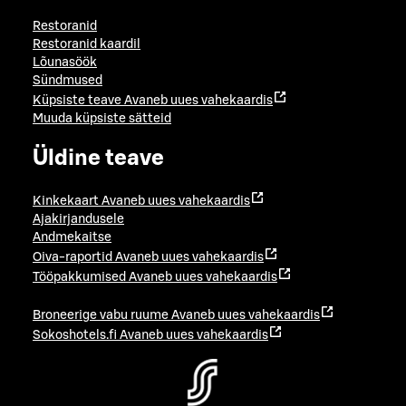
Restoranid
Restoranid kaardil
Lõunasöök
Sündmused
Küpsiste teave
Avaneb uues vahekaardis
Muuda küpsiste sätteid
Üldine teave
Kinkekaart
Avaneb uues vahekaardis
Ajakirjandusele
Andmekaitse
Oiva-raportid
Avaneb uues vahekaardis
Tööpakkumised
Avaneb uues vahekaardis
Broneerige vabu ruume
Avaneb uues vahekaardis
Sokoshotels.fi
Avaneb uues vahekaardis