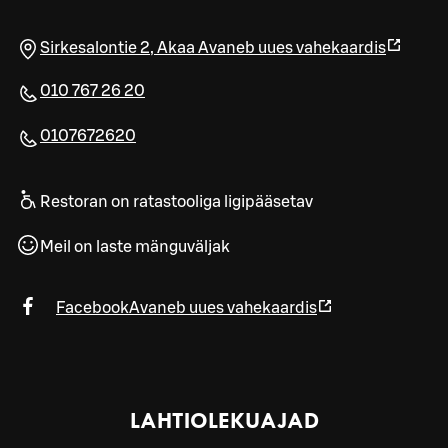
Sirkesalontie 2
,
Akaa
Avaneb uues vahekaardis
010 767 26 20
0107672620
Restoran on ratastooliga ligipääsetav
Meil on laste mänguväljak
Facebook
Avaneb uues vahekaardis
LAHTIOLEKUAJAD