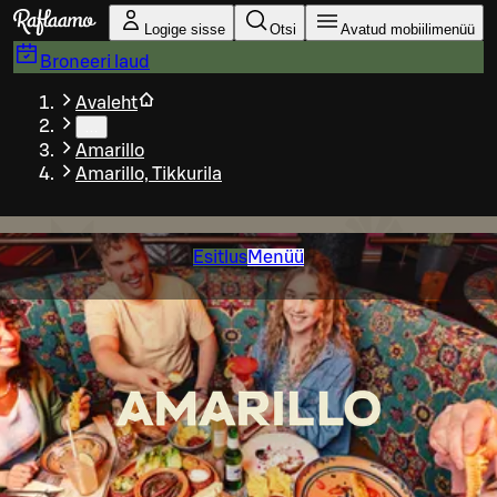
Liigu peamise sisu juurde
Logige sisse
Otsi
Avatud mobiilimenüü
Broneeri laud
Avaleht
…
Amarillo
Amarillo, Tikkurila
Esitlus
Menüü