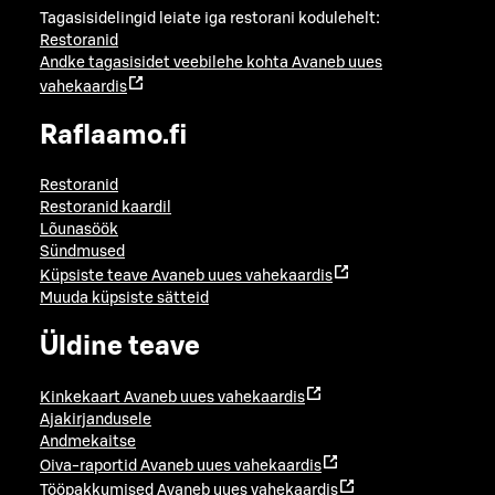
Tagasisidelingid leiate iga restorani kodulehelt:
Restoranid
Andke tagasisidet veebilehe kohta
Avaneb uues
vahekaardis
Raflaamo.fi
Restoranid
Restoranid kaardil
Lõunasöök
Sündmused
Küpsiste teave
Avaneb uues vahekaardis
Muuda küpsiste sätteid
Üldine teave
Kinkekaart
Avaneb uues vahekaardis
Ajakirjandusele
Andmekaitse
Oiva-raportid
Avaneb uues vahekaardis
Tööpakkumised
Avaneb uues vahekaardis