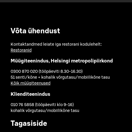
Võta ühendust
Kontaktandmed leiate iga restorani kodulehelt:
Restoranid
Müügiteenindus, Helsingi metropolipiirkond
0300 870 020 (tööpäeviti 8.30-16.30)
51 senti/kõne + kohalik võrgutasu/mobiilikõne tasu
Kõik müügiteenused
Klienditeenindus
010 76 5858 (tööpäeviti klo 9-16)
kohalik võrgutasu/mobiilikõne tasu
Tagasiside