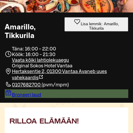
Lisa lemmik: Amarillo,
Amarillo,
Tikkurila
Tikkurila
Täna: 16:00 - 22:00
Köök: 16:00 - 21:30
Vaata kõiki lahtiolekuaegu
Original Sokos Hotel Vantaa
Hertaksentie 2, 01300 Vantaa
Avaneb uues
vahekaardis
0107682700
(
pvm/mpm
)
Broneeri laud
RILLOA ELÄMÄÄN!