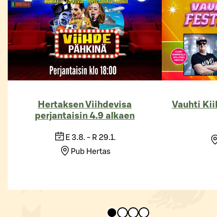
Hertaksen Viihdevisa
Vauhti Kii
perjantaisin 4.9 alkaen
E 3.8. - R 29.1.
Pub Hertas