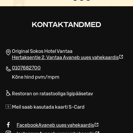
KONTAKTANDMED
Original Sokos Hotel Vantaa
Hertaksentie 2
,
Vantaa
Avaneb uues vahekaardis
0107682700
Kõne hind pvm/mpm
Restoran on ratastooliga ligipääsetav
Meil saab kasutada kaarti S-Card
Facebook
Avaneb uues vahekaardis