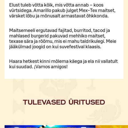
Elust tuleb võtta kõik, mis võtta annab – koos
vürtsidega. Amarillo pakub julget Mex-Tex maitset,
värsket lõbu ja mõnusalt armastavat õhkkonda.
Maitsemeeli ergutavad fajitad, burritod, tacod ja
mahlased burgerid pakuvad mehhiko maitset,
texase sära ja rõõmu, mis ei mahu taldrikulegi. Meie
jääkülmad joogid on kui suvefestival klaasis.
Haara hetkest kinni mõlema käega ja ela nii vallatult
kui suudad. ¡Vamos amigos!
TULEVASED ÜRITUSED