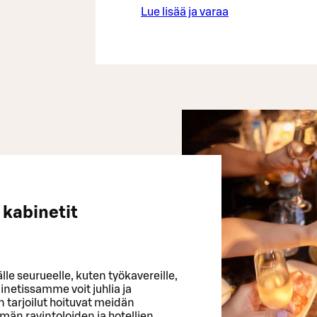
Lue lisää ja varaa
kabinetit
le seurueelle, kuten työkavereille,
netissamme voit juhlia ja
tarjoilut hoituvat meidän
n ravintoloiden ja hotellien