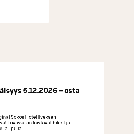
näisyys 5.12.2026 – osta
ginal Sokos Hotel Ilveksen
a! Luvassa on loistavat bileet ja
llä lipulla.