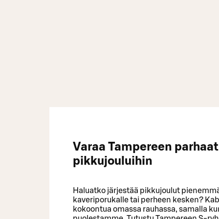
Varaa Tampereen parhaat 
pikkujouluihin
Haluatko järjestää pikkujoulut pienemmäl
kaveriporukalle tai perheen kesken? Kabi
kokoontua omassa rauhassa, samalla kun 
puolestamme. Tutustu Tampereen S-ryhmä