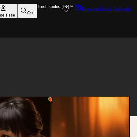
Broneeri laud
Helsinki
Otsi
ige sisse