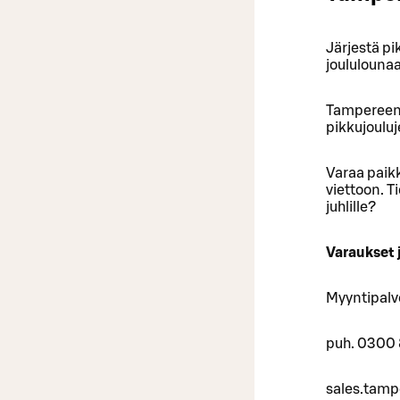
Järjestä pi
joululounaa
Tampereen r
pikkujouluj
Varaa paikk
viettoon. T
juhlille?
Varaukset 
Myyntipalv
puh. 0300
sales.tamp