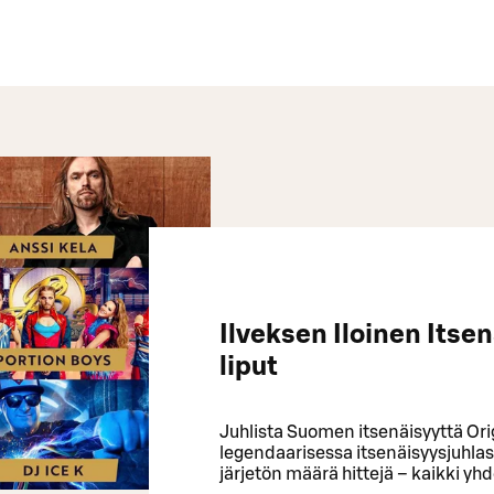
Ilveksen Iloinen Itse
liput
Juhlista Suomen itsenäisyyttä Ori
legendaarisessa itsenäisyysjuhlass
järjetön määrä hittejä – kaikki yhde