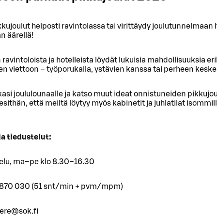
kkujoulut helposti ravintolassa tai virittäydy joulutunnelmaan 
n äärellä!
avintoloista ja hotelleista löydät lukuisia mahdollisuuksia eri
en viettoon – työporukalla, ystävien kanssa tai perheen keske
asi joululounaalle ja katso muut ideat onnistuneiden pikkujo
iesithän, että meiltä löytyy myös kabinetit ja juhlatilat isommil
ja tiedustelut:
elu, ma–pe klo 8.30–16.30
 870 030 (51 snt/min + pvm/mpm)
ere@sok.fi