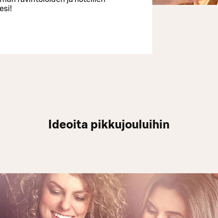
esi!
Ideoita pikkujouluihin