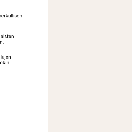
herkullisen
laisten
n.
ulujen
lekin