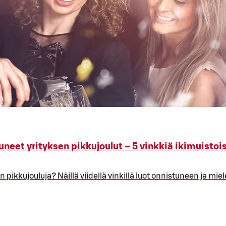
uneet yrityksen pikkujoulut – 5 vinkkiä ikimuistoi
 pikkujouluja? Näillä viidellä vinkillä luot onnistuneen ja mie