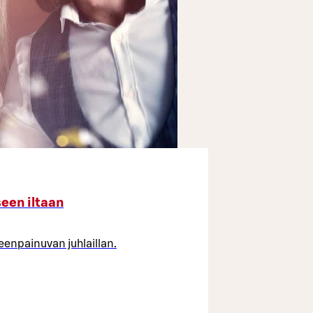
seen iltaan
leenpainuvan juhlaillan.