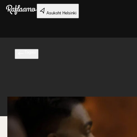
Liigu peamise sisu juurde
Asukoht
Helsinki
Tagasi