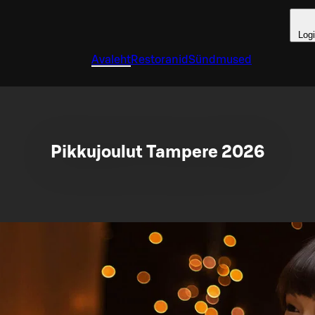
Log
Avaleht
Restoranid
Sündmused
Pikkujoulut Tampere 2026