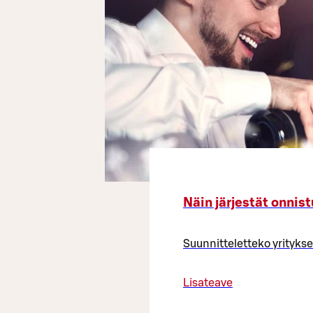
Näin järjestät onnist
Suunnitteletteko yrityksen
Lisateave