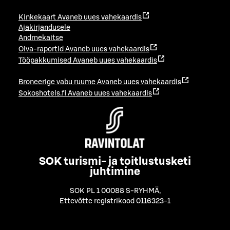
Kinkekaart
Avaneb uues vahekaardis
Ajakirjandusele
Andmekaitse
Oiva-raportid
Avaneb uues vahekaardis
Tööpakkumised
Avaneb uues vahekaardis
Broneerige vabu ruume
Avaneb uues vahekaardis
Sokoshotels.fi
Avaneb uues vahekaardis
SOK turismi- ja toitlustusketi
juhtimine
SOK PL 1 00088 S-RYHMÄ
,
Ettevõtte registrikood 0116323-1