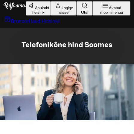
Liigu peamise sisu juurde
Asukoht
Logige
Avatud
Helsinki
sisse
Otsi
mobiilimenüü
Broneeri laud
Helsinki
Telefonikõne hind Soomes