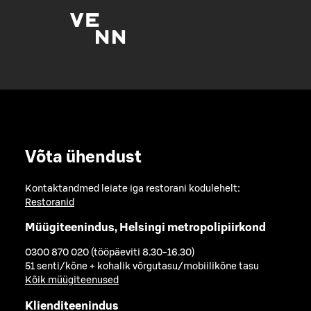
Võta ühendust
Kontaktandmed leiate iga restorani kodulehelt:
Restoranid
Müügiteenindus, Helsingi metropolipiirkond
0300 870 020 (tööpäeviti 8.30-16.30)
51 senti/kõne + kohalik võrgutasu/mobiilikõne tasu
Kõik müügiteenused
Klienditeenindus