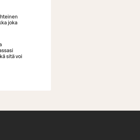
yhteinen
kka joka
a
assasi
ä sitä voi