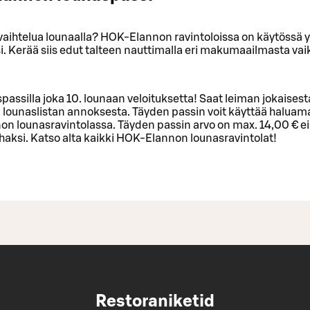
vaihtelua lounaalla? HOK-Elannon ravintoloissa on käytössä 
. Kerää siis edut talteen nauttimalla eri makumaailmasta vai
passilla joka 10. lounaan veloituksetta! Saat leiman jokaisest
 lounaslistan annoksesta. Täyden passin voit käyttää haluam
 lounasravintolassa. Täyden passin arvo on max. 14,00 € eik
haksi. Katso alta kaikki HOK-Elannon lounasravintolat!
Restoraniketid