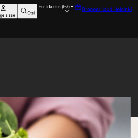
Broneeri laud
Helsinki
Otsi
ige sisse