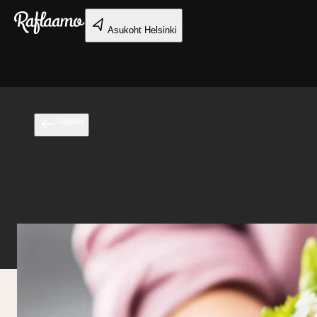
Liigu peamise sisu juurde
Asukoht
Helsinki
Tagasi