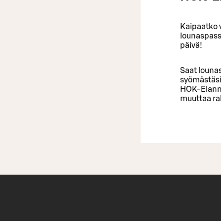
Kaipaatko 
lounaspassi
päivä!
Saat lounas
syömästäsi
HOK-Elannon
muuttaa ra