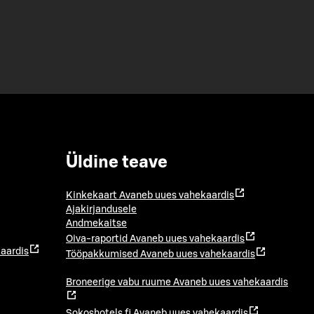
Üldine teave
Kinkekaart
Avaneb uues vahekaardis
Ajakirjandusele
Andmekaitse
Oiva-raportid
Avaneb uues vahekaardis
aardis
Tööpakkumised
Avaneb uues vahekaardis
Broneerige vabu ruume
Avaneb uues vahekaardis
Sokoshotels.fi
Avaneb uues vahekaardis