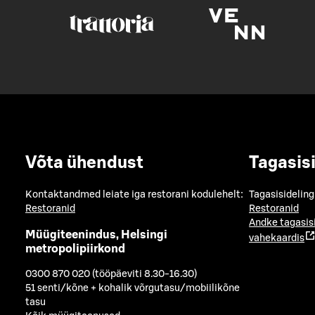
Võta ühendust
Tagasis
Kontaktandmed leiate iga restorani kodulehelt:
Tagasisideling
Restoranid
Restoranid
Andke tagasis
Müügiteenindus, Helsingi
vahekaardis
metropolipiirkond
0300 870 020 (tööpäeviti 8.30-16.30)
51 senti/kõne + kohalik võrgutasu/mobiilikõne
tasu