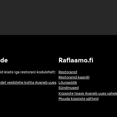
ide
Raflaamo.fi
id leiate iga restorani kodulehelt:
Restoranid
Restoranid kaardil
idet veebilehe kohta
Avaneb uues
Lõunasöök
Sündmused
Küpsiste teave
Avaneb uues vahek
Muuda küpsiste sätteid