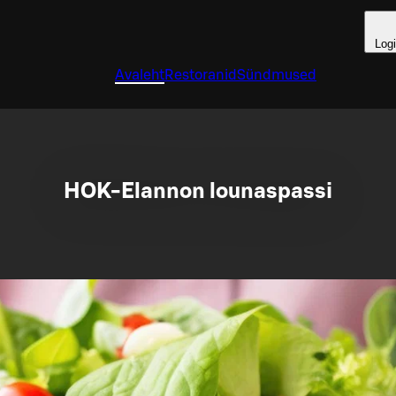
Log
Avaleht
Restoranid
Sündmused
HOK-Elannon lounaspassi