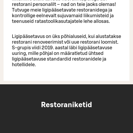
restorani personalilt – nad on teie jaoks olemas!
Tutvuge meie ligipääsetavate restoranidega ja
kontrollige eelnevalt sujuvamaid liikumisteid ja
teenuseid ratastoolikasutajatele lehe allosas.
Ligipääsetavus on üks põhialuseid, kui alustatakse
restorani renoveerimist või uue restorani loomist.
S-grupis viidi 2019. aastal läbi ligipääsetavuse
uuring, mille põhjal on määratletud ühtsed
ligipääsetavuse standardid restoranidele ja
hotellidele.
Restoraniketid