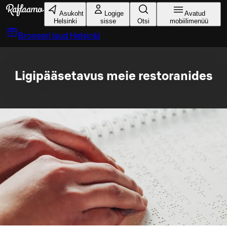
Liigu peamise sisu juurde
Asukoht
Logige
Avatud
Helsinki
sisse
Otsi
mobiilimenüü
Broneeri laud
Helsinki
Ligipääsetavus meie restoranides