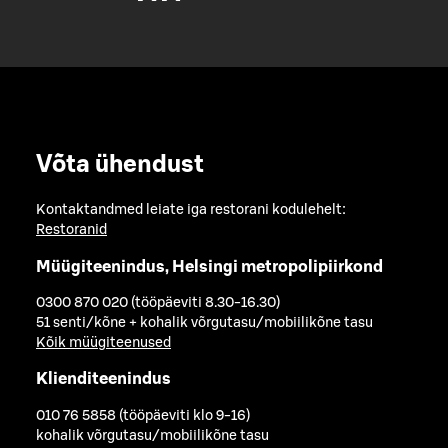
Võta ühendust
Kontaktandmed leiate iga restorani kodulehelt:
Restoranid
Müügiteenindus, Helsingi metropolipiirkond
0300 870 020 (tööpäeviti 8.30-16.30)
51 senti/kõne + kohalik võrgutasu/mobiilikõne tasu
Kõik müügiteenused
Klienditeenindus
010 76 5858 (tööpäeviti klo 9-16)
kohalik võrgutasu/mobiilikõne tasu