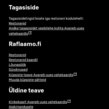
Tagasiside
Tagasisidelingid leiate iga restorani kodulehelt:
Restoranid
Andke tagasisidet veebilehe kohta
Avaneb uues
vahekaardis
Raflaamo.fi
Restoranid
Restoranid kaardil
Lõunasöök
Sündmused
Küpsiste teave
Avaneb uues vahekaardis
Muuda küpsiste sätteid
Üldine teave
Kinkekaart
Avaneb uues vahekaardis
Ajakirjandusele