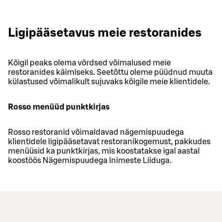
Ligipääsetavus meie restoranides
Kõigil peaks olema võrdsed võimalused meie
restoranides käimiseks. Seetõttu oleme püüdnud muuta
külastused võimalikult sujuvaks kõigile meie klientidele.
Rosso menüüd punktkirjas
Rosso restoranid võimaldavad nägemispuudega
klientidele ligipääsetavat restoranikogemust, pakkudes
menüüsid ka punktkirjas, mis koostatakse igal aastal
koostöös Nägemispuudega Inimeste Liiduga.