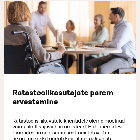
Ratastoolikasutajate parem
arvestamine
Ratastoolis liikuvatele klientidele oleme mõelnud
võimalikult sujuvad liikumisteed. Eriti uuemates
ruumides on see iseenesestmõistetav. Kui
liikumine siiski tundub keeruline, paluge abi