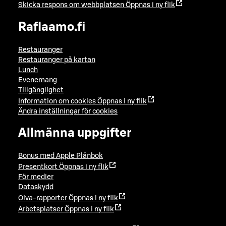
Skicka respons om webbplatsen
Öppnas i ny flik
Raflaamo.fi
Restauranger
Restauranger på kartan
Lunch
Evenemang
Tillgänglighet
Information om cookies
Öppnas i ny flik
Ändra inställningar för cookies
Allmänna uppgifter
Bonus med Apple Plånbok
Presentkort
Öppnas i ny flik
För medier
Dataskydd
Oiva-rapporter
Öppnas i ny flik
Arbetsplatser
Öppnas i ny flik