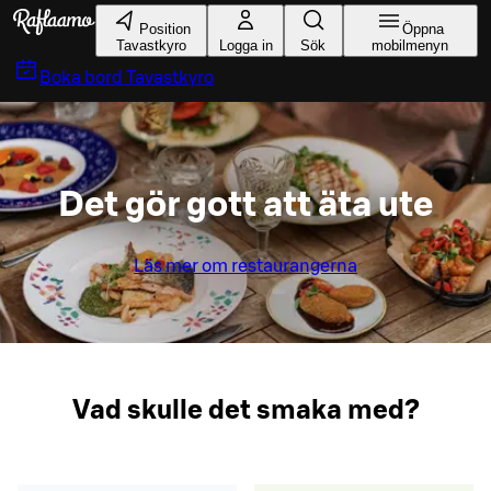
Gå till huvudinnehållet
Position
Öppna
Tavastkyro
Logga in
Sök
mobilmenyn
Boka bord
Tavastkyro
Det gör gott att äta ute
Läs mer om restaurangerna
Vad skulle det smaka med?