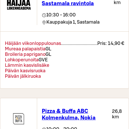
km
Sastamala ravintola
10:30 - 16:00
Kauppakuja 1,
Sastamala
Häijään viikonloppulounas
Pris:
14,90 €
Mureaa palapaistia
G
L
Broileria paprigano
G
L
Lohkoperunoita
G
VE
Lämmin kasvislisäke
Päivän kasvisruoka
Päivän jälkiruoka
Pizza & Buffa ABC
26,8
km
Kolmenkulma, Nokia