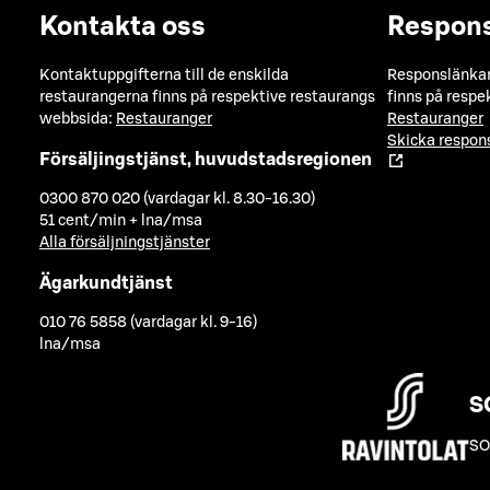
Kontakta oss
Respon
Kontaktuppgifterna till de enskilda
Responslänkarn
restaurangerna finns på respektive restaurangs
finns på respe
webbsida:
Restauranger
Restauranger
Skicka respo
Försäljingstjänst, huvudstadsregionen
0300 870 020 (vardagar kl. 8.30-16.30)
51 cent/min + lna/msa
Alla försäljningstjänster
Ägarkundtjänst
010 76 5858 (vardagar kl. 9-16)
lna/msa
S
SO