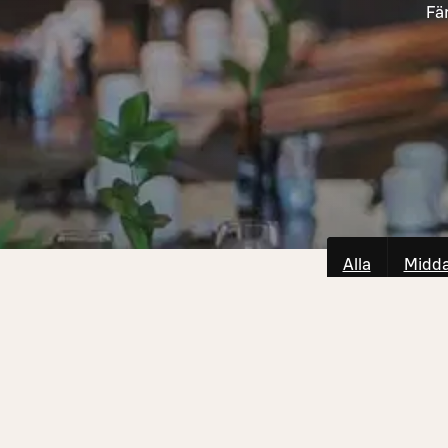
Fä
Alla
Midd