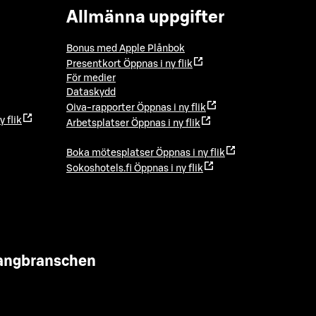
Allmänna uppgifter
Bonus med Apple Plånbok
Presentkort
Öppnas i ny flik
För medier
Dataskydd
Oiva-rapporter
Öppnas i ny flik
y flik
Arbetsplatser
Öppnas i ny flik
Boka mötesplatser
Öppnas i ny flik
Sokoshotels.fi
Öppnas i ny flik
urangbranschen