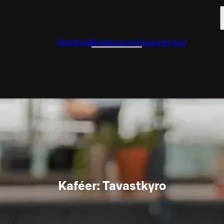
Startsida
Restauranger
Evenemang
Kaféer: Tavastkyro