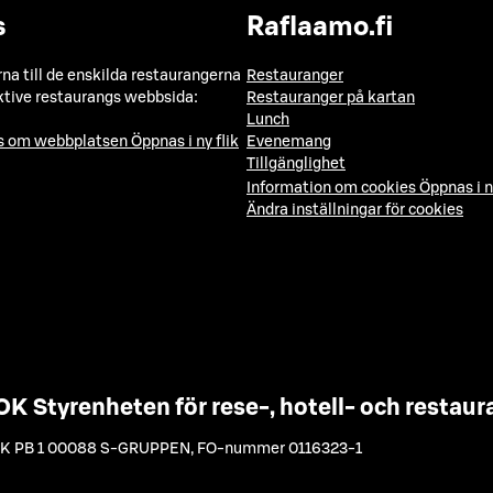
s
Raflaamo.fi
a till de enskilda restaurangerna
Restauranger
ktive restaurangs webbsida:
Restauranger på kartan
Lunch
ns om webbplatsen
Öppnas i ny flik
Evenemang
Tillgänglighet
Information om cookies
Öppnas i n
Ändra inställningar för cookies
OK Styrenheten för rese-, hotell- och resta
K PB 1 00088 S-GRUPPEN
,
FO-nummer 0116323-1