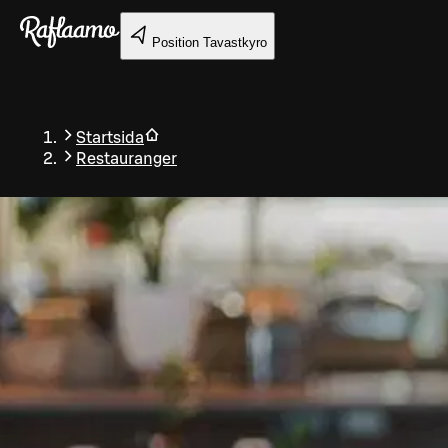
Gå till huvudinnehållet
Position
Tavastkyro
Startsida
Restauranger