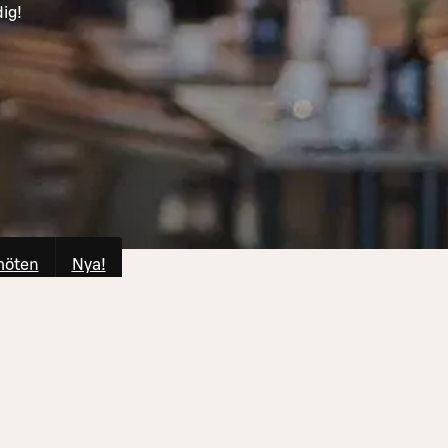
ig!
möten
Nya!