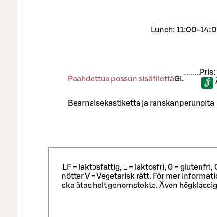
Lunch: 11:00-14:0
Pris:
Paahdettua possun sisäfilettä
G
L
Bearnaisekastiketta ja ranskanperunoita
LF = laktosfattig, L = laktosfri, G = glutenf
nötter V = Vegetarisk rätt. För mer informa
ska ätas helt genomstekta. Även högklassig