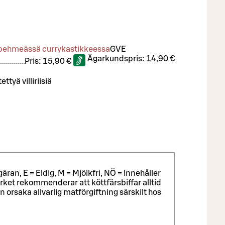
 pehmeässä currykastikkeessa
G
VE
Ägarkundspris:
14,90 €
Pris:
15,90 €
ettyä villiriisiä
äran, E = Eldig, M = Mjölkfri, NÖ = Innehåller
ket rekommenderar att köttfärsbiffar alltid
rsaka allvarlig matförgiftning särskilt hos