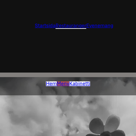
Startsida
Restauranger
Evenemang
Hem
Meny
Kabinetti