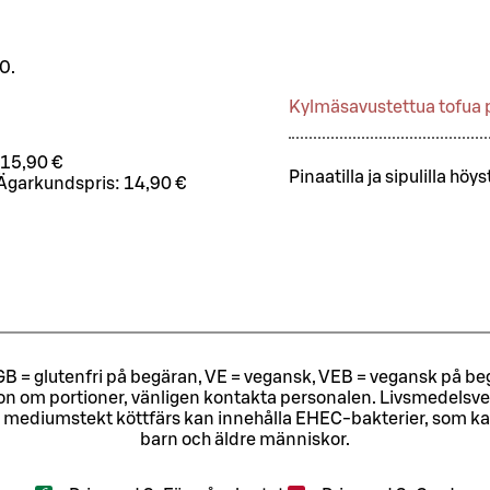
0.
Kylmäsavustettua tofua
15,90 €
Pinaatilla ja sipulilla höyst
Ägarkundspris:
14,90 €
ri, GB = glutenfri på begäran, VE = vegansk, VEB = vegansk på beg
tion om portioner, vänligen kontakta personalen.
Livsmedelsver
 mediumstekt köttfärs kan innehålla EHEC-bakterier, som kan o
barn och äldre människor.