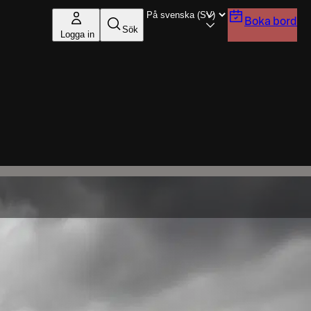
Boka bord
Sök
Logga in