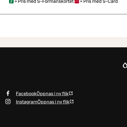
=
Pris med S-Förmånskortet
=
Pris med S-Card
Ö
Facebook
Öppnas i ny flik
Instagram
Öppnas i ny flik