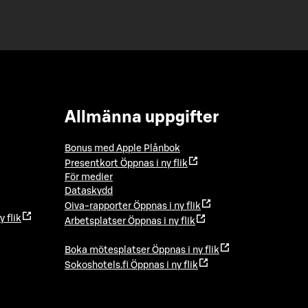
Allmänna uppgifter
Bonus med Apple Plånbok
Presentkort
Öppnas i ny flik
För medier
Dataskydd
Oiva-rapporter
Öppnas i ny flik
y flik
Arbetsplatser
Öppnas i ny flik
Boka mötesplatser
Öppnas i ny flik
Sokoshotels.fi
Öppnas i ny flik