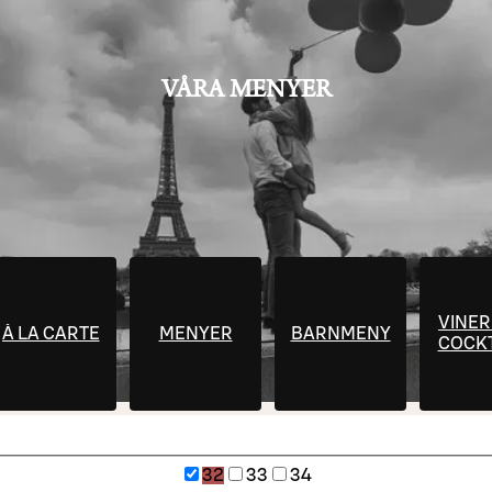
VÅRA MENYER
VINER
À LA CARTE
MENYER
BARNMENY
COCKT
32
33
34