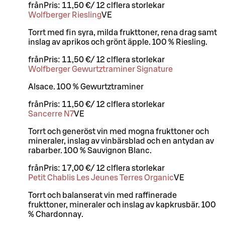
från
Pris:
11,50 €
/
12 cl
flera storlekar
Wolfberger Riesling
VE
Torrt med fin syra, milda frukttoner, rena drag samt
inslag av aprikos och grönt äpple. 100 % Riesling.
från
Pris:
11,50 €
/
12 cl
flera storlekar
Wolfberger Gewurtztraminer Signature
Alsace. 100 % Gewurtztraminer
från
Pris:
11,50 €
/
12 cl
flera storlekar
Sancerre N7
VE
Torrt och generöst vin med mogna frukttoner och
mineraler, inslag av vinbärsblad och en antydan av
rabarber. 100 % Sauvignon Blanc.
från
Pris:
17,00 €
/
12 cl
flera storlekar
Petit Chablis Les Jeunes Terres Organic
VE
Torrt och balanserat vin med raffinerade
frukttoner, mineraler och inslag av kapkrusbär. 100
% Chardonnay.