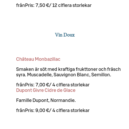
från
Pris:
7,50 €
/
12 cl
flera storlekar
Vin Doux
Château Monbazillac
Smaken är söt med kraftiga frukttoner och fräsch
syra. Muscadelle, Sauvignon Blanc, Semillon.
från
Pris:
7,00 €
/
4 cl
flera storlekar
Dupont Givre Cidre de Glace
Famille Dupont, Normandie.
från
Pris:
9,00 €
/
4 cl
flera storlekar