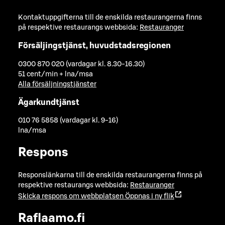
Kontaktuppgifterna till de enskilda restaurangerna finns
på respektive restaurangs webbsida:
Restauranger
Försäljingstjänst, huvudstadsregionen
0300 870 020 (vardagar kl. 8.30-16.30)
51 cent/min + lna/msa
Alla försäljningstjänster
Ägarkundtjänst
010 76 5858 (vardagar kl. 9-16)
lna/msa
Respons
Responslänkarna till de enskilda restaurangerna finns på
respektive restaurangs webbsida:
Restauranger
Skicka respons om webbplatsen
Öppnas i ny flik
Raflaamo.fi