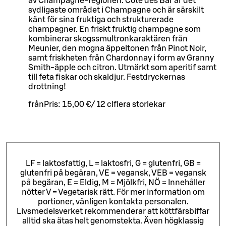
av Champagne-regionen. Cotê des Bar är det
sydligaste området i Champagne och är särskilt
känt för sina fruktiga och strukturerade
champagner. En friskt fruktig champagne som
kombinerar skogssmultronkaraktären från
Meunier, den mogna äppeltonen från Pinot Noir,
samt friskheten från Chardonnay i form av Granny
Smith-äpple och citron. Utmärkt som aperitif samt
till feta fiskar och skaldjur. Festdryckernas
drottning!
från
Pris:
15,00 €
/
12 cl
flera storlekar
LF = laktosfattig, L = laktosfri, G = glutenfri, GB =
glutenfri på begäran, VE = vegansk, VEB = vegansk
på begäran, E = Eldig, M = Mjölkfri, NÖ = Innehåller
nötter V = Vegetarisk rätt. För mer information om
portioner, vänligen kontakta personalen.
Livsmedelsverket rekommenderar att köttfärsbiffar
alltid ska ätas helt genomstekta. Även högklassig