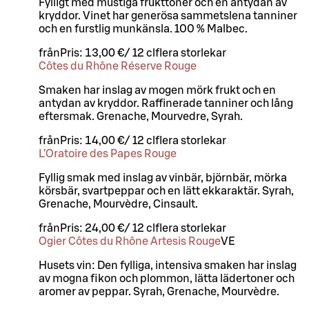
Fylligt med mustiga frukttoner och en antydan av
kryddor. Vinet har generösa sammetslena tanniner
och en furstlig munkänsla. 100 % Malbec.
från
Pris:
13,00 €
/
12 cl
flera storlekar
Côtes du Rhône Réserve Rouge
Smaken har inslag av mogen mörk frukt och en
antydan av kryddor. Raffinerade tanniner och lång
eftersmak. Grenache, Mourvedre, Syrah.
från
Pris:
14,00 €
/
12 cl
flera storlekar
L’Oratoire des Papes Rouge
Fyllig smak med inslag av vinbär, björnbär, mörka
körsbär, svartpeppar och en lätt ekkaraktär. Syrah,
Grenache, Mourvèdre, Cinsault.
från
Pris:
24,00 €
/
12 cl
flera storlekar
Ogier Côtes du Rhône Artesis Rouge
VE
Husets vin: Den fylliga, intensiva smaken har inslag
av mogna fikon och plommon, lätta lädertoner och
aromer av peppar. Syrah, Grenache, Mourvèdre.