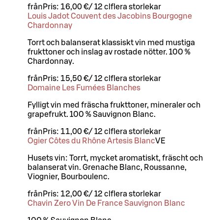
från
Pris:
16,00 €
/
12 cl
flera storlekar
Louis Jadot Couvent des Jacobins Bourgogne
Chardonnay
Torrt och balanserat klassiskt vin med mustiga
frukttoner och inslag av rostade nötter. 100 %
Chardonnay.
från
Pris:
15,50 €
/
12 cl
flera storlekar
Domaine Les Fumées Blanches
Fylligt vin med fräscha frukttoner, mineraler och
grapefrukt. 100 % Sauvignon Blanc.
från
Pris:
11,00 €
/
12 cl
flera storlekar
Ogier Côtes du Rhône Artesis Blanc
VE
Husets vin: Torrt, mycket aromatiskt, fräscht och
balanserat vin. Grenache Blanc, Roussanne,
Viognier, Bourboulenc.
från
Pris:
12,00 €
/
12 cl
flera storlekar
Chavin Zero Vin De France Sauvignon Blanc