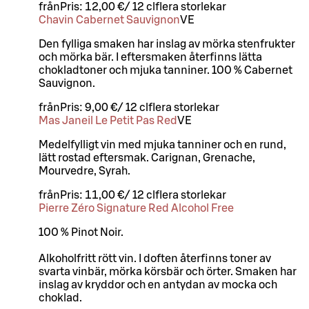
från
Pris:
12,00 €
/
12 cl
flera storlekar
Chavin Cabernet Sauvignon
VE
Den fylliga smaken har inslag av mörka stenfrukter
och mörka bär. I eftersmaken återfinns lätta
chokladtoner och mjuka tanniner. 100 % Cabernet
Sauvignon.
från
Pris:
9,00 €
/
12 cl
flera storlekar
Mas Janeil Le Petit Pas Red
VE
Medelfylligt vin med mjuka tanniner och en rund,
lätt rostad eftersmak. Carignan, Grenache,
Mourvedre, Syrah.
från
Pris:
11,00 €
/
12 cl
flera storlekar
Pierre Zéro Signature Red Alcohol Free
100 % Pinot Noir.
Alkoholfritt rött vin. I doften återfinns toner av
svarta vinbär, mörka körsbär och örter. Smaken har
inslag av kryddor och en antydan av mocka och
choklad.