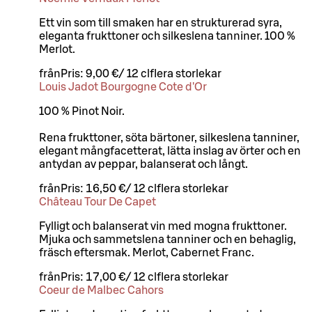
Ett vin som till smaken har en strukturerad syra,
eleganta frukttoner och silkeslena tanniner. 100 %
Merlot.
från
Pris:
9,00 €
/
12 cl
flera storlekar
Louis Jadot Bourgogne Cote d'Or
100 % Pinot Noir.
Rena frukttoner, söta bärtoner, silkeslena tanniner,
elegant mångfacetterat, lätta inslag av örter och en
antydan av peppar, balanserat och långt.
från
Pris:
16,50 €
/
12 cl
flera storlekar
Château Tour De Capet
Fylligt och balanserat vin med mogna frukttoner.
Mjuka och sammetslena tanniner och en behaglig,
fräsch eftersmak. Merlot, Cabernet Franc.
från
Pris:
17,00 €
/
12 cl
flera storlekar
Coeur de Malbec Cahors