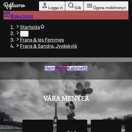
Gå till huvudinnehållet
Logga in
Sök
Öppna mobilmenyn
Boka bord
Startsida
…
Frans & les Femmes
Frans & Sandra, Jyväskylä
Hem
Meny
Kabinetti
VÅRA MENYER