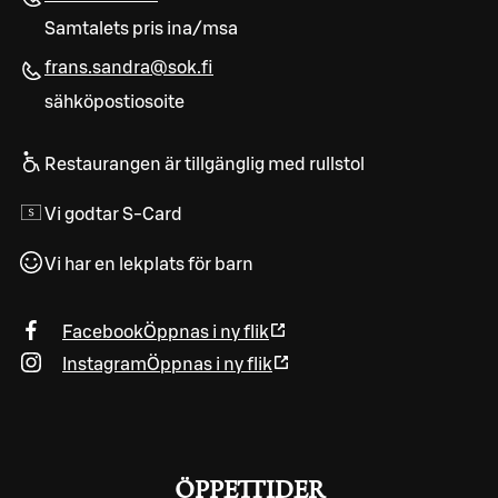
Samtalets pris ina/msa
frans.sandra@sok.fi
sähköpostiosoite
Restaurangen är tillgänglig med rullstol
Vi godtar S-Card
Vi har en lekplats för barn
Facebook
Öppnas i ny flik
Instagram
Öppnas i ny flik
ÖPPETTIDER