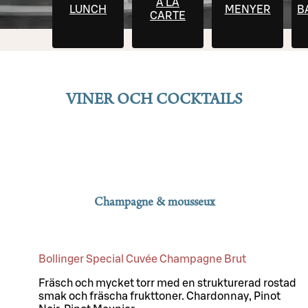
À LA
LUNCH
MENYER
B
CARTE
VINER OCH COCKTAILS
Champagne & mousseux
Bollinger Special Cuvée Champagne Brut
Fräsch och mycket torr med en strukturerad rostad
smak och fräscha frukttoner. Chardonnay, Pinot