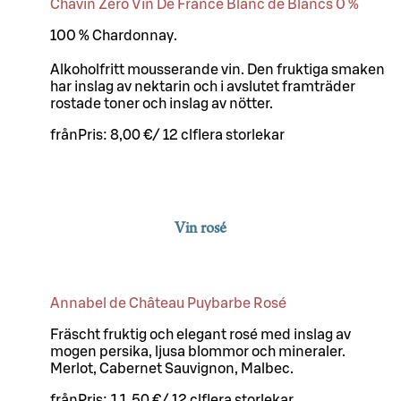
Chavin Zéro Vin De France Blanc de Blancs 0 %
100 % Chardonnay.
Alkoholfritt mousserande vin. Den fruktiga smaken
har inslag av nektarin och i avslutet framträder
rostade toner och inslag av nötter.
från
Pris:
8,00 €
/
12 cl
flera storlekar
Vin rosé
Annabel de Château Puybarbe Rosé
Fräscht fruktig och elegant rosé med inslag av
mogen persika, ljusa blommor och mineraler.
Merlot, Cabernet Sauvignon, Malbec.
från
Pris:
11,50 €
/
12 cl
flera storlekar