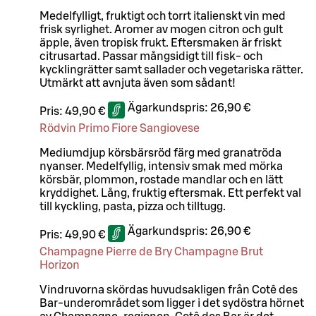
Medelfylligt, fruktigt och torrt italienskt vin med
frisk syrlighet. Aromer av mogen citron och gult
äpple, även tropisk frukt. Eftersmaken är friskt
citrusartad. Passar mångsidigt till fisk- och
kycklingrätter samt sallader och vegetariska rätter.
Utmärkt att avnjuta även som sådant!
Ägarkundspris:
26,90 €
Pris:
49,90 €
Rödvin Primo Fiore Sangiovese
Mediumdjup körsbärsröd färg med granatröda
nyanser. Medelfyllig, intensiv smak med mörka
körsbär, plommon, rostade mandlar och en lätt
kryddighet. Lång, fruktig eftersmak. Ett perfekt val
till kyckling, pasta, pizza och tilltugg.
Ägarkundspris:
26,90 €
Pris:
49,90 €
Champagne Pierre de Bry Champagne Brut
Horizon
Vindruvorna skördas huvudsakligen från Cotê des
Bar-underområdet som ligger i det sydöstra hörnet