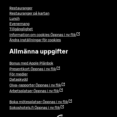
Restauranger
Restauranger på kartan
Lunch
Evenemang
Tillgänglighet
Information om cookies
Öppnas i ny flik
Ändra inställningar för cookies
Allmänna uppgifter
Bonus med Apple Plånbok
Presentkort
Öppnas i ny flik
För medier
Dataskydd
Oiva-rapporter
Öppnas i ny flik
Arbetsplatser
Öppnas i ny flik
Boka mötesplatser
Öppnas i ny flik
Sokoshotels.fi
Öppnas i ny flik