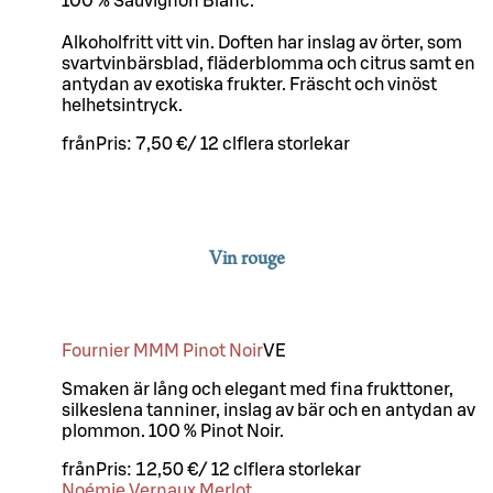
100 % Sauvignon Blanc.
Alkoholfritt vitt vin. Doften har inslag av örter, som
svartvinbärsblad, fläderblomma och citrus samt en
antydan av exotiska frukter. Fräscht och vinöst
helhetsintryck.
från
Pris:
7,50 €
/
12 cl
flera storlekar
Vin rouge
Fournier MMM Pinot Noir
VE
Smaken är lång och elegant med fina frukttoner,
silkeslena tanniner, inslag av bär och en antydan av
plommon. 100 % Pinot Noir.
från
Pris:
12,50 €
/
12 cl
flera storlekar
Noémie Vernaux Merlot