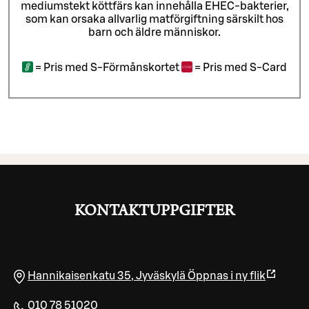
mediumstekt köttfärs kan innehålla EHEC-bakterier,
som kan orsaka allvarlig matförgiftning särskilt hos
barn och äldre människor.
=
Pris med S-Förmånskortet
=
Pris med S-Card
KONTAKTUPPGIFTER
Hannikaisenkatu 35
,
Jyväskylä
Öppnas i ny flik
010 78 51020