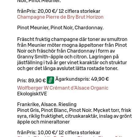
Noir, Pinot Meunier.
från
Pris:
20,00 €
/
12 cl
flera storlekar
Champagne Pierre de Bry Brut Horizon
Pinot Meunier, Pinot Noir, Chardonnay.
Fräscht fruktig champagne där toner av smultron
från Meunier möter mogna äppeltoner från Pinot
Noir och fräschör från Chardonnay i form av
Granny Smith-äpple och citron. Lagringen på
jästfällning i två år ger vinet karaktär och struktur
och ger det långa avslutet lätta rostade toner.
Ägarkundspris:
49,90 €
Pris:
89,90 €
Wolfberger W Crémant d’Alsace Organic
Ekologiskt
VE
Frankrike, Alsace. Riesling
Pinot Gris, Pinot Blanc, Pinot Noir. Mycket torr, frisk
syra, riklig fruktighet, citruskaraktär, inslag av grönt
äpple och mineraltoner
från
Pris:
10,00 €
/
12 cl
flera storlekar