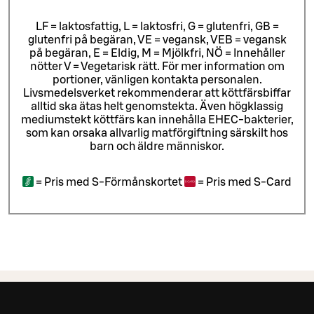
LF = laktosfattig, L = laktosfri, G = glutenfri, GB =
glutenfri på begäran, VE = vegansk, VEB = vegansk
på begäran, E = Eldig, M = Mjölkfri, NÖ = Innehåller
nötter V = Vegetarisk rätt. För mer information om
portioner, vänligen kontakta personalen.
Livsmedelsverket rekommenderar att köttfärsbiffar
alltid ska ätas helt genomstekta. Även högklassig
mediumstekt köttfärs kan innehålla EHEC-bakterier,
som kan orsaka allvarlig matförgiftning särskilt hos
barn och äldre människor.
=
Pris med S-Förmånskortet
=
Pris med S-Card