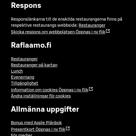
Respons
Responslänkarna till de enskilda restaurangerna finns på
respektive restaurangs webbsida:
Restauranger
Skicka respons om webbplatsen
Öppnas i ny flik
Raflaamo.fi
Restauranger
Restauranger på kartan
Lunch
Evenemang
Tillgänglighet
Information om cookies
Öppnas i ny flik
Ändra inställningar för cookies
Allmänna uppgifter
Bonus med Apple Plånbok
Presentkort
Öppnas i ny flik
För medier