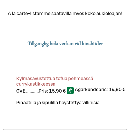
À la carte-listamme saatavilla myös koko aukioloajan!
Tillgänglig hela veckan vid lunchtider
Kylmäsavustettua tofua pehmeässä
currykastikkeessa
Ägarkundspris:
14,90 €
G
VE
Pris:
15,90 €
Pinaatilla ja sipulilla höystettyä villiriisiä