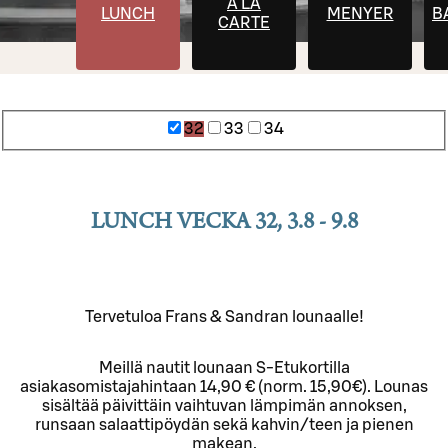
À LA
LUNCH
MENYER
B
CARTE
32
33
34
LUNCH VECKA 32, 3.8 - 9.8
Tervetuloa Frans & Sandran lounaalle!
Meillä nautit lounaan S-Etukortilla
asiakasomistajahintaan 14,90 € (norm. 15,90€). Lounas
sisältää päivittäin vaihtuvan lämpimän annoksen,
runsaan salaattipöydän sekä kahvin/teen ja pienen
makean.