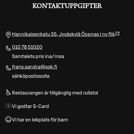
KONTAKTUPPGIFTER
Hannikaisenkatu 35
,
Jyväskylä
Öppnas i ny flik
010 78 51020
Samtalets pris ina/msa
frans.sandra@sok.fi
sähköpostiosoite
Restaurangen är tillgänglig med rullstol
Vi godtar S-Card
Vi har en lekplats för barn