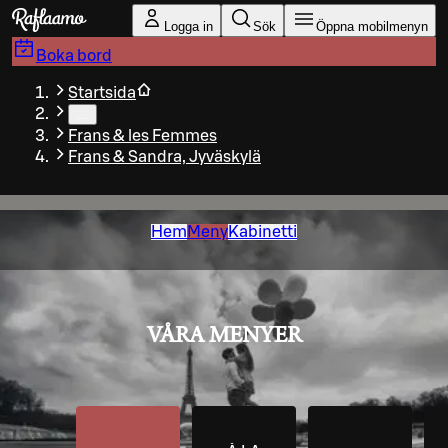
Gå till huvudinnehållet
Logga in
Sök
Öppna mobilmenyn
Boka bord
Startsida
…
Frans & les Femmes
Frans & Sandra, Jyväskylä
Hem
Meny
Kabinetti
VÅRA MENYER