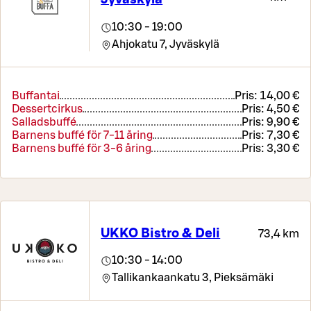
10:30 - 19:00
Ahjokatu 7,
Jyväskylä
Buffantai
Pris:
14,00 €
Dessertcirkus
Pris:
4,50 €
Salladsbuffé
Pris:
9,90 €
Barnens buffé för 7-11 åring
Pris:
7,30 €
Barnens buffé för 3-6 åring
Pris:
3,30 €
UKKO Bistro & Deli
73,4 km
10:30 - 14:00
Tallikankaankatu 3,
Pieksämäki