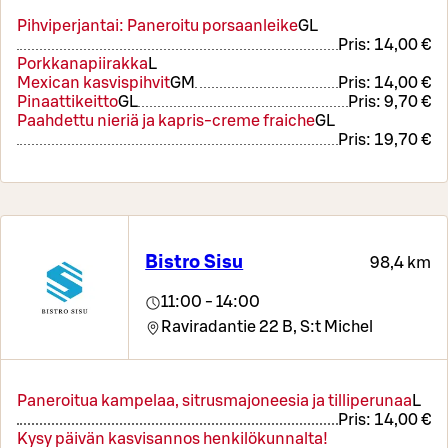
Pihviperjantai: Paneroitu porsaanleike
G
L
Pris:
14,00 €
Porkkanapiirakka
L
Mexican kasvispihvit
G
M
Pris:
14,00 €
Pinaattikeitto
G
L
Pris:
9,70 €
Paahdettu nieriä ja kapris-creme fraiche
G
L
Pris:
19,70 €
Bistro Sisu
98,4 km
11:00 - 14:00
Raviradantie 22 B,
S:t Michel
Paneroitua kampelaa, sitrusmajoneesia ja tilliperunaa
L
Pris:
14,00 €
Kysy päivän kasvisannos henkilökunnalta!