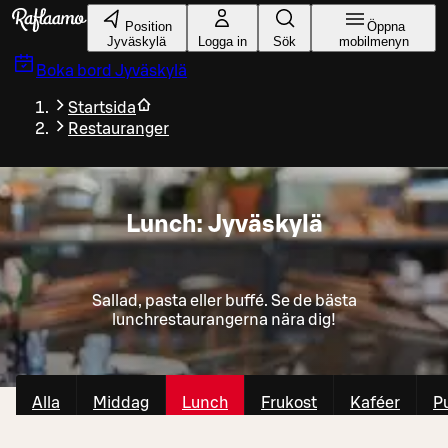
Gå till huvudinnehållet
Position
Öppna
Jyväskylä
Logga in
Sök
mobilmenyn
Boka bord
Jyväskylä
Startsida
Restauranger
Lunch: Jyväskylä
Sallad, pasta eller buffé. Se de bästa
lunchrestaurangerna nära dig!
Alla
Middag
Lunch
Frukost
Kaféer
P