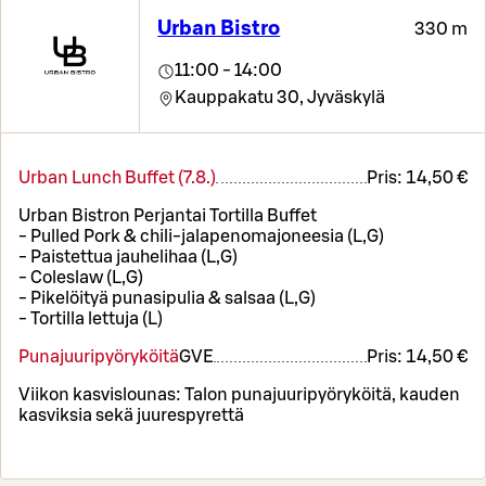
Urban Bistro
330 m
11:00 - 14:00
Kauppakatu 30,
Jyväskylä
Urban Lunch Buffet (7.8.)
Pris:
14,50 €
Urban Bistron Perjantai Tortilla Buffet
- Pulled Pork & chili-jalapenomajoneesia (L,G)
- Paistettua jauhelihaa (L,G)
- Coleslaw (L,G)
- Pikelöityä punasipulia & salsaa (L,G)
- Tortilla lettuja (L)
Punajuuripyöryköitä
G
VE
Pris:
14,50 €
Viikon kasvislounas: Talon punajuuripyöryköitä, kauden
kasviksia sekä juurespyrettä