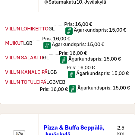
Satamakatu 10,
Jyväskylä
Pris:
16,00 €
VIILUN LOHIKEITTO
G
L
Ägarkundspris:
15,00 €
Pris:
16,00 €
MUIKUT
L
GB
Ägarkundspris:
15,00 €
Pris:
16,00 €
VIILUN SALAATTI
G
L
Ägarkundspris:
15,00 €
Pris:
16,00 €
VIILUN KANALEIPÄ
L
GB
Ägarkundspris:
15,00 €
VIILUN TOFULEIPÄ
L
GB
VEB
Ägarkundspris:
15,00 €
Pris:
16,00 €
Pizza & Buffa Seppälä,
2,5
km
Jyväskylä