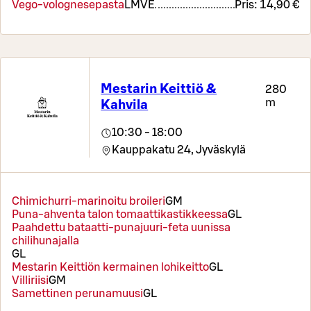
Vego-volognesepasta
L
M
VE
Pris:
14,90 €
Mestarin Keittiö &
280
m
Kahvila
10:30 - 18:00
Kauppakatu 24,
Jyväskylä
Chimichurri-marinoitu broileri
G
M
Puna-ahventa talon tomaattikastikkeessa
G
L
Paahdettu bataatti-punajuuri-feta uunissa
chilihunajalla
G
L
Mestarin Keittiön kermainen lohikeitto
G
L
Villiriisi
G
M
Samettinen perunamuusi
G
L