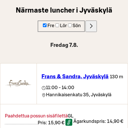
Närmaste luncher i Jyväskylä
Fre
Lör
Sön
Fredag 7.8.
Frans & Sandra, Jyväskylä
130 m
11:00 - 14:00
Hannikaisenkatu 35,
Jyväskylä
Paahdettua possun sisäfilettä
G
L
Ägarkundspris:
14,90 €
Pris:
15,90 €