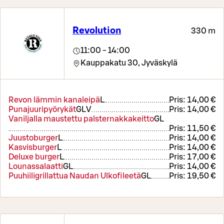
Revolution
330 m
11:00 - 14:00
Kauppakatu 30,
Jyväskylä
Revon lämmin kanaleipä
L
Pris:
14,00 €
Punajuuripyörykät
G
L
V
Pris:
14,00 €
Vaniljalla maustettu palsternakkakeitto
G
L
Pris:
11,50 €
Juustoburger
L
Pris:
14,00 €
Kasvisburger
L
Pris:
14,00 €
Deluxe burger
L
Pris:
17,00 €
Lounassalaatti
G
L
Pris:
14,00 €
Puuhiiligrillattua Naudan Ulkofileetä
G
L
Pris:
19,50 €