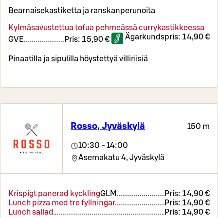
Bearnaisekastiketta ja ranskanperunoita
Kylmäsavustettua tofua pehmeässä currykastikkeessa
Ägarkundspris:
14,90 €
G
VE
Pris:
15,90 €
Pinaatilla ja sipulilla höystettyä villiriisiä
Rosso, Jyväskylä
150 m
10:30 - 14:00
Asemakatu 4,
Jyväskylä
Krispigt panerad kyckling
G
L
M
Pris:
14,90 €
Lunch pizza med tre fyllningar
Pris:
14,90 €
Lunch sallad
Pris:
14,90 €