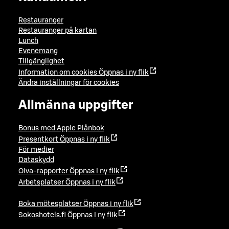
Restauranger
Restauranger på kartan
Lunch
Evenemang
Tillgänglighet
Information om cookies
Öppnas i ny flik
Ändra inställningar för cookies
Allmänna uppgifter
Bonus med Apple Plånbok
Presentkort
Öppnas i ny flik
För medier
Dataskydd
Oiva-rapporter
Öppnas i ny flik
Arbetsplatser
Öppnas i ny flik
Boka mötesplatser
Öppnas i ny flik
Sokoshotels.fi
Öppnas i ny flik