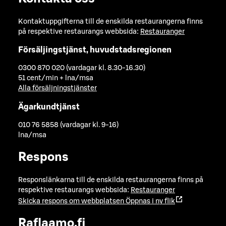
Kontaktuppgifterna till de enskilda restaurangerna finns
på respektive restaurangs webbsida:
Restauranger
Försäljingstjänst, huvudstadsregionen
0300 870 020 (vardagar kl. 8.30-16.30)
51 cent/min + lna/msa
Alla försäljningstjänster
Ägarkundtjänst
010 76 5858 (vardagar kl. 9-16)
lna/msa
Respons
Responslänkarna till de enskilda restaurangerna finns på
respektive restaurangs webbsida:
Restauranger
Skicka respons om webbplatsen
Öppnas i ny flik
Raflaamo.fi