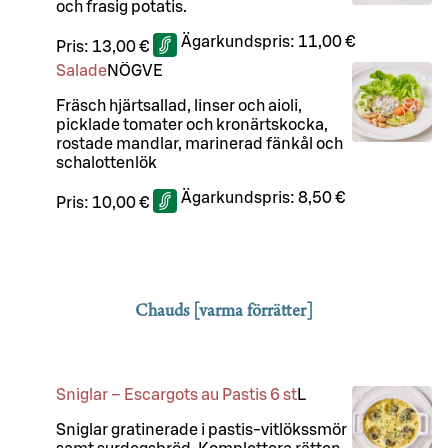
och frasig potatis.
Ägarkundspris:
11,00 €
Pris:
13,00 €
Salade
NÖ
G
VE
Fräsch hjärtsallad, linser och aioli,
picklade tomater och kronärtskocka,
rostade mandlar, marinerad fänkål och
schalottenlök
Ägarkundspris:
8,50 €
Pris:
10,00 €
Chauds [varma förrätter]
Sniglar – Escargots au Pastis 6 st
L
Sniglar gratinerade i pastis-vitlökssmör