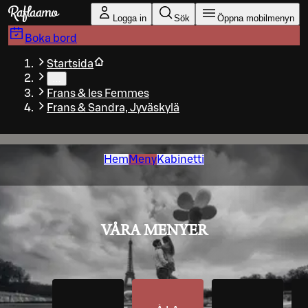
Gå till huvudinnehållet
Logga in
Sök
Öppna mobilmenyn
Boka bord
Startsida
…
Frans & les Femmes
Frans & Sandra, Jyväskylä
Hem
Meny
Kabinetti
VÅRA MENYER