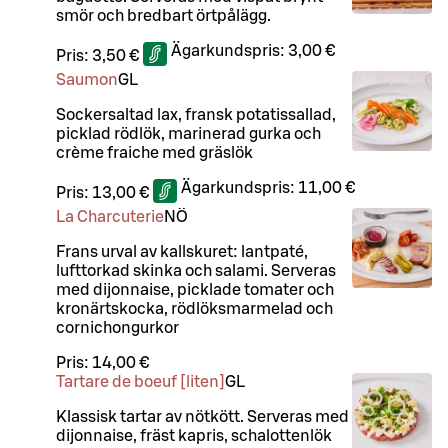
smör och bredbart örtpålägg.
Ägarkundspris:
3,00 €
Pris:
3,50 €
Saumon
G
L
Sockersaltad lax, fransk potatissallad,
picklad rödlök, marinerad gurka och
crème fraiche med gräslök
Ägarkundspris:
11,00 €
Pris:
13,00 €
La Charcuterie
NÖ
Frans urval av kallskuret: lantpaté,
lufttorkad skinka och salami. Serveras
med dijonnaise, picklade tomater och
kronärtskocka, rödlöksmarmelad och
cornichongurkor
Pris:
14,00 €
Tartare de boeuf [liten]
G
L
Klassisk tartar av nötkött. Serveras med
dijonnaise, fräst kapris, schalottenlök