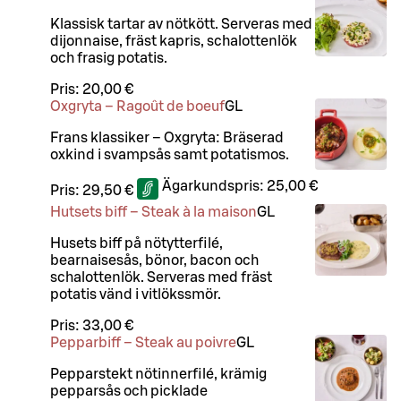
Klassisk tartar av nötkött. Serveras med
dijonnaise, fräst kapris, schalottenlök
och frasig potatis.
Pris:
20,00 €
Oxgryta – Ragoût de boeuf
G
L
Frans klassiker – Oxgryta: Bräserad
oxkind i svampsås samt potatismos.
Ägarkundspris:
25,00 €
Pris:
29,50 €
Hutsets biff – Steak à la maison
G
L
Husets biff på nötytterfilé,
bearnaisesås, bönor, bacon och
schalottenlök. Serveras med fräst
potatis vänd i vitlökssmör.
Pris:
33,00 €
Pepparbiff – Steak au poivre
G
L
Pepparstekt nötinnerfilé, krämig
pepparsås och picklade