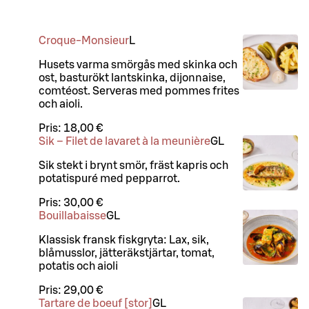
Croque-Monsieur
L
Husets varma smörgås med skinka och
ost, basturökt lantskinka, dijonnaise,
comtéost. Serveras med pommes frites
och aioli.
Pris:
18,00 €
Sik – Filet de lavaret à la meunière
G
L
Sik stekt i brynt smör, fräst kapris och
potatispuré med pepparrot.
Pris:
30,00 €
Bouillabaisse
G
L
Klassisk fransk fiskgryta: Lax, sik,
blåmusslor, jätteräkstjärtar, tomat,
potatis och aioli
Pris:
29,00 €
Tartare de boeuf [stor]
G
L