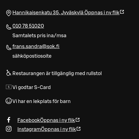
Hannikaisenkatu 35
,
Jyväskylä
Öppnas i ny flik
010 78 51020
Samtalets pris ina/msa
frans.sandra@sok.fi
sähköpostiosoite
Restaurangen är tillgänglig med rullstol
Vi godtar S-Card
Vi har en lekplats för barn
Facebook
Öppnas i ny flik
Instagram
Öppnas i ny flik