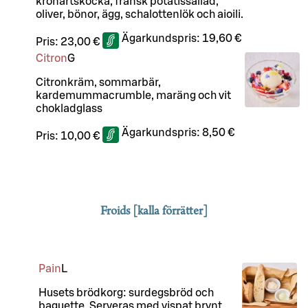
kronärtskocka, fransk potatissallad,
oliver, bönor, ägg, schalottenlök och aioili.
Ägarkundspris:
19,60 €
Pris:
23,00 €
Citron
G
Citronkräm, sommarbär,
kardemummacrumble, maräng och vit
chokladglass
Ägarkundspris:
8,50 €
Pris:
10,00 €
Froids [kalla förrätter]
Pain
L
Husets brödkorg: surdegsbröd och
baguette. Serveras med vispat brynt