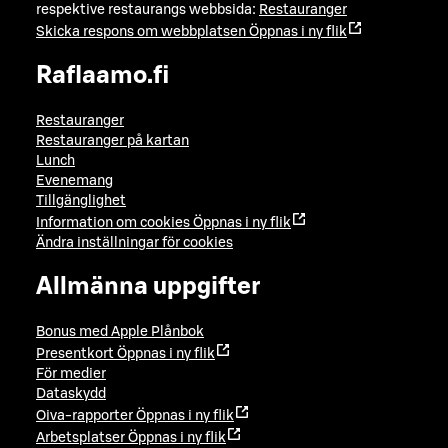
respektive restaurangs webbsida:
Restauranger
Skicka respons om webbplatsen
Öppnas i ny flik
Raflaamo.fi
Restauranger
Restauranger på kartan
Lunch
Evenemang
Tillgänglighet
Information om cookies
Öppnas i ny flik
Ändra inställningar för cookies
Allmänna uppgifter
Bonus med Apple Plånbok
Presentkort
Öppnas i ny flik
För medier
Dataskydd
Oiva-rapporter
Öppnas i ny flik
Arbetsplatser
Öppnas i ny flik