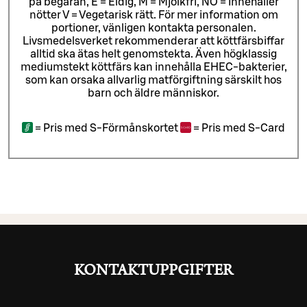
på begäran, E = Eldig, M = Mjölkfri, NÖ = Innehåller
nötter V = Vegetarisk rätt. För mer information om
portioner, vänligen kontakta personalen.
Livsmedelsverket rekommenderar att köttfärsbiffar
alltid ska ätas helt genomstekta. Även högklassig
mediumstekt köttfärs kan innehålla EHEC-bakterier,
som kan orsaka allvarlig matförgiftning särskilt hos
barn och äldre människor.
=
Pris med S-Förmånskortet
=
Pris med S-Card
KONTAKTUPPGIFTER