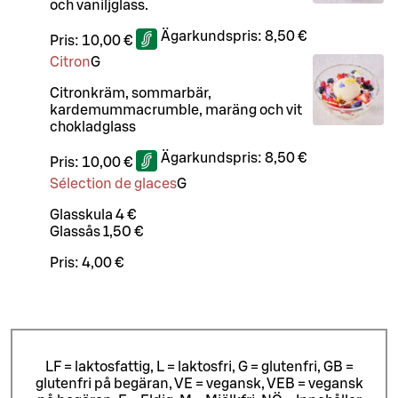
och vaniljglass.
Ägarkundspris:
8,50 €
Pris:
10,00 €
Citron
G
Citronkräm, sommarbär,
kardemummacrumble, maräng och vit
chokladglass
Ägarkundspris:
8,50 €
Pris:
10,00 €
Sélection de glaces
G
Glasskula 4 €
Glassås 1,50 €
Pris:
4,00 €
LF = laktosfattig, L = laktosfri, G = glutenfri, GB =
glutenfri på begäran, VE = vegansk, VEB = vegansk