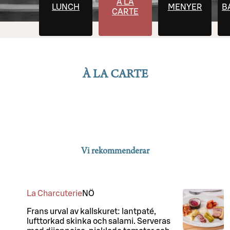
À LA
LUNCH
MENYER
B
CARTE
À LA CARTE
Vi rekommenderar
La Charcuterie
NÖ
Frans urval av kallskuret: lantpaté,
lufttorkad skinka och salami. Serveras