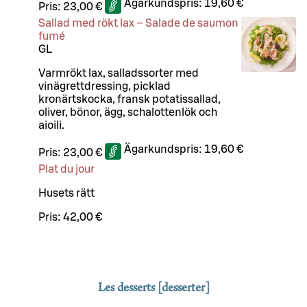
Ägarkundspris:
19,60 €
Pris:
23,00 €
Sallad med rökt lax – Salade de saumon
fumé
G
L
Varmrökt lax, salladssorter med
vinägrettdressing, picklad
kronärtskocka, fransk potatissallad,
oliver, bönor, ägg, schalottenlök och
aioili.
Ägarkundspris:
19,60 €
Pris:
23,00 €
Plat du jour
Husets rätt
Pris:
42,00 €
Les desserts [desserter]