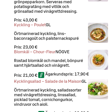
grönpepparkorn. Serveras med
potatisgratäng med vitlök och
grönsallad med vinägrettdressing.
Pris:
43,00 €
Kyckling – Poulet
G
L
Örtmarinerad kyckling, lins-
baconragoût och palsternackspuré
Pris:
23,00 €
Blomkål – Chour-Fleur
NÖ
G
VE
Rostad blomkål och mandel, bönpuré
samt hjärtsallad och vinägrett.
Ägarkundspris:
17,90 €
Pris:
21,00 €
Kycklingsallad – Salade de la Maison
G
L
Örtmarinerad kyckling, salladssorter
med vinägrettdressing, linssallad,
picklad tomat, cornichongurkor,
vindruvor och aioli.