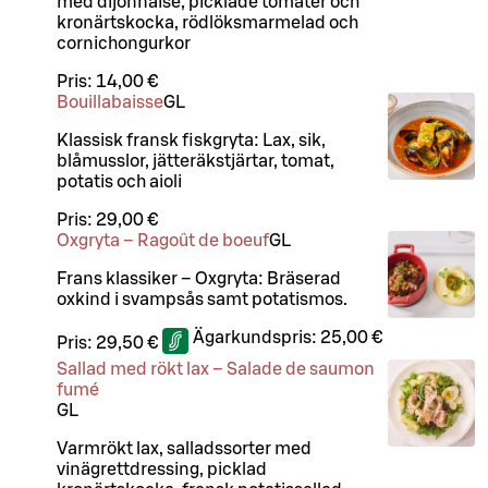
med dijonnaise, picklade tomater och
kronärtskocka, rödlöksmarmelad och
cornichongurkor
Pris:
14,00 €
Bouillabaisse
G
L
Klassisk fransk fiskgryta: Lax, sik,
blåmusslor, jätteräkstjärtar, tomat,
potatis och aioli
Pris:
29,00 €
Oxgryta – Ragoût de boeuf
G
L
Frans klassiker – Oxgryta: Bräserad
oxkind i svampsås samt potatismos.
Ägarkundspris:
25,00 €
Pris:
29,50 €
Sallad med rökt lax – Salade de saumon
fumé
G
L
Varmrökt lax, salladssorter med
vinägrettdressing, picklad