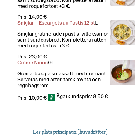
samt surdegsbröd. Komplettera rätten
med roquefortost +3 €.
Pris:
14,00 €
Sniglar – Escargots au Pastis 12 st
L
Sniglar gratinerade i pastis-vitlökssmör
samt surdegsbröd. Komplettera rätten
med roquefortost +3 €.
Pris:
23,00 €
Crème Ninon
G
L
Grön ärtsoppa smaksatt med crémant.
Serveras med ärter, färsk mynta och
regnbågsrom
Ägarkundspris:
8,50 €
Pris:
10,00 €
Les plats principaux [huvudrätter]