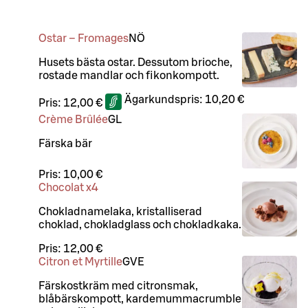
Ostar – Fromages
NÖ
Husets bästa ostar. Dessutom brioche,
rostade mandlar och fikonkompott.
Ägarkundspris:
10,20 €
Pris:
12,00 €
Crème Brûlée
G
L
Färska bär
Pris:
10,00 €
Chocolat x4
Chokladnamelaka, kristalliserad
choklad, chokladglass och chokladkaka.
Pris:
12,00 €
Citron et Myrtille
G
VE
Färskostkräm med citronsmak,
blåbärskompott, kardemummacrumble