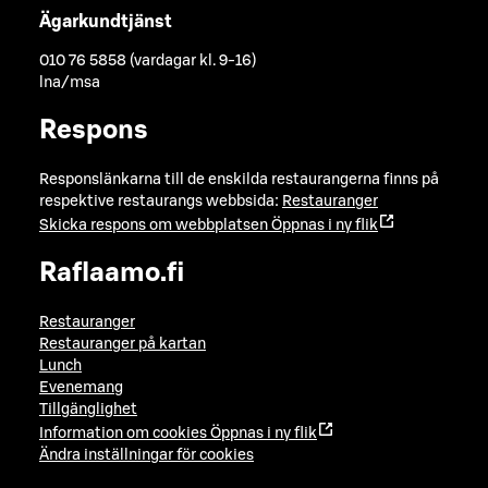
Ägarkundtjänst
010 76 5858 (vardagar kl. 9-16)
lna/msa
Respons
Responslänkarna till de enskilda restaurangerna finns på
respektive restaurangs webbsida:
Restauranger
Skicka respons om webbplatsen
Öppnas i ny flik
Raflaamo.fi
Restauranger
Restauranger på kartan
Lunch
Evenemang
Tillgänglighet
Information om cookies
Öppnas i ny flik
Ändra inställningar för cookies