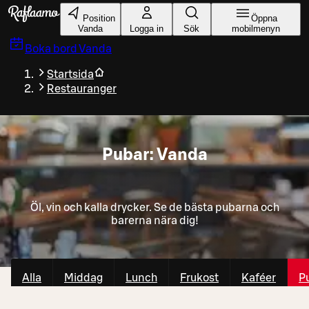
Gå till huvudinnehållet
Position
Öppna
Vanda
Logga in
Sök
mobilmenyn
Boka bord
Vanda
Startsida
Restauranger
Pubar: Vanda
Öl, vin och kalla drycker. Se de bästa pubarna och
barerna nära dig!
Alla
Middag
Lunch
Frukost
Kaféer
P