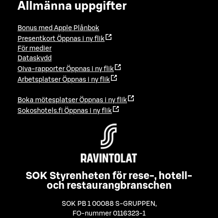
Allmänna uppgifter
Bonus med Apple Plånbok
Presentkort
Öppnas i ny flik
För medier
Dataskydd
Oiva-rapporter
Öppnas i ny flik
Arbetsplatser
Öppnas i ny flik
Boka mötesplatser
Öppnas i ny flik
Sokoshotels.fi
Öppnas i ny flik
SOK Styrenheten för rese-, hotell-
och restaurangbranschen
SOK PB 1 00088 S-GRUPPEN
,
FO-nummer 0116323-1