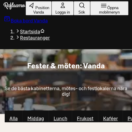
Gå till huvudinnehållet
Position
Öppna
Vanda
Logga in
Sök
mobilmenyn
Boka bord
Vanda
Startsida
Restauranger
Fester & möten: Vanda
Se de bästa kabinetterna, mötes- och festlokalerna nära
dig!
Alla
Middag
Lunch
Frukost
Kaféer
P