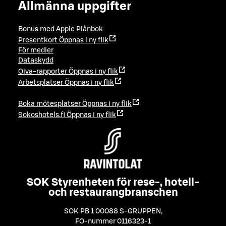
Allmänna uppgifter
Bonus med Apple Plånbok
Presentkort
Öppnas i ny flik
För medier
Dataskydd
Oiva-rapporter
Öppnas i ny flik
Arbetsplatser
Öppnas i ny flik
Boka mötesplatser
Öppnas i ny flik
Sokoshotels.fi
Öppnas i ny flik
SOK Styrenheten för rese-, hotell-
och restaurangbranschen
SOK PB 1 00088 S-GRUPPEN
,
FO-nummer 0116323-1