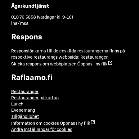
Ägarkundtjänst
010 76 5858 (vardagar kl. 9-16)
lna/msa
Respons
Responslänkarna till de enskilda restaurangerna finns på
respektive restaurangs webbsida:
Restauranger
Skicka respons om webbplatsen
Öppnas i ny flik
Raflaamo.fi
Restauranger
Restauranger på kartan
Lunch
Evenemang
Tillgänglighet
Information om cookies
Öppnas i ny flik
Ändra inställningar för cookies