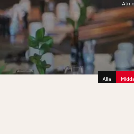
Atmos
Alla
Midd