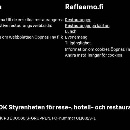
s
Raflaamo.fi
a till de enskilda restaurangerna
Restauranger
ktive restaurangs webbsida:
Restauranger på kartan
Lunch
ns om webbplatsen
Öppnas i ny flik
Evenemang
Tillgänglighet
Information om cookies
Öppnas i n
Ändra inställningar för cookies
OK Styrenheten för rese-, hotell- och resta
K PB 1 00088 S-GRUPPEN
,
FO-nummer 0116323-1