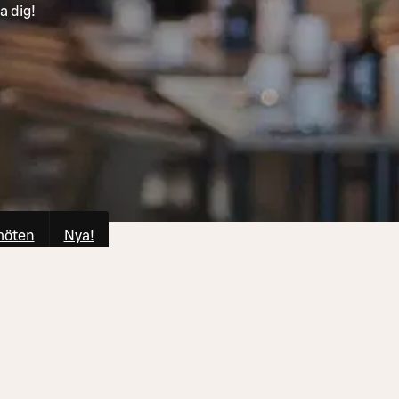
a dig!
möten
Nya!