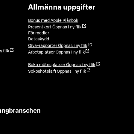
Allmänna uppgifter
Bonus med Apple Plånbok
Presentkort
Öppnas i ny flik
För medier
Dataskydd
Oiva-rapporter
Öppnas i ny flik
y flik
Arbetsplatser
Öppnas i ny flik
Boka mötesplatser
Öppnas i ny flik
Sokoshotels.fi
Öppnas i ny flik
urangbranschen