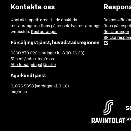
Kontakta oss
Respon
Kontaktuppgifterna till de enskilda
Responslänkarn
restaurangerna finns på respektive restaurangs
finns på respe
webbsida:
Restauranger
Restauranger
Skicka respo
Försäljingstjänst, huvudstadsregionen
0300 870 020 (vardagar kl. 8.30-16.30)
51 cent/min + lna/msa
Alla försäljningstjänster
Ägarkundtjänst
010 76 5858 (vardagar kl. 9-16)
lna/msa
S
SO