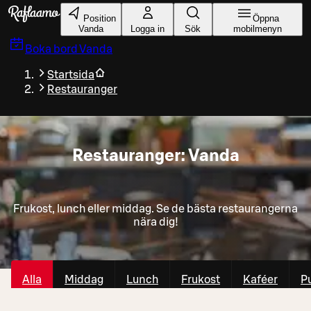
Gå till huvudinnehållet
Position
Öppna
Vanda
Logga in
Sök
mobilmenyn
Boka bord
Vanda
Startsida
Restauranger
Restauranger: Vanda
Frukost, lunch eller middag. Se de bästa restaurangerna
nära dig!
Alla
Middag
Lunch
Frukost
Kaféer
P