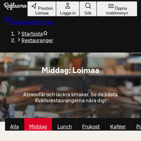
Gå till huvudinnehållet
Position
Öppna
Loimaa
Logga in
Sök
mobilmenyn
Boka bord
Loimaa
Startsida
Restauranger
Middag: Loimaa
Atmosfär och läckra smaker. Se de bästa
kvällsrestaurangerna nära dig!
Alla
Middag
Lunch
Frukost
Kaféer
P