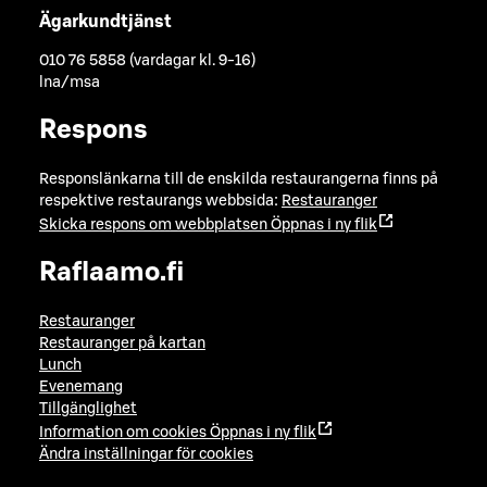
Ägarkundtjänst
010 76 5858 (vardagar kl. 9-16)
lna/msa
Respons
Responslänkarna till de enskilda restaurangerna finns på
respektive restaurangs webbsida:
Restauranger
Skicka respons om webbplatsen
Öppnas i ny flik
Raflaamo.fi
Restauranger
Restauranger på kartan
Lunch
Evenemang
Tillgänglighet
Information om cookies
Öppnas i ny flik
Ändra inställningar för cookies