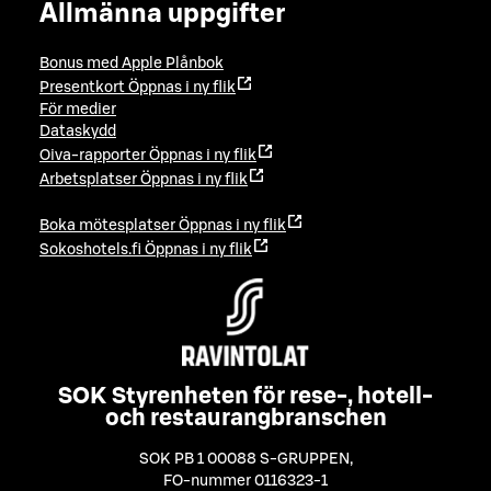
Allmänna uppgifter
Bonus med Apple Plånbok
Presentkort
Öppnas i ny flik
För medier
Dataskydd
Oiva-rapporter
Öppnas i ny flik
Arbetsplatser
Öppnas i ny flik
Boka mötesplatser
Öppnas i ny flik
Sokoshotels.fi
Öppnas i ny flik
SOK Styrenheten för rese-, hotell-
och restaurangbranschen
SOK PB 1 00088 S-GRUPPEN
,
FO-nummer 0116323-1