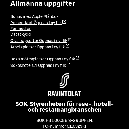
Allmänna uppgifter
Bonus med Apple Plånbok
Presentkort
Öppnas i ny flik
För medier
Dataskydd
Oiva-rapporter
Öppnas i ny flik
Arbetsplatser
Öppnas i ny flik
Boka mötesplatser
Öppnas i ny flik
Sokoshotels.fi
Öppnas i ny flik
SOK Styrenheten för rese-, hotell-
och restaurangbranschen
SOK PB 1 00088 S-GRUPPEN
,
FO-nummer 0116323-1