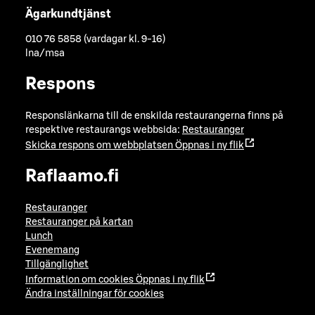
Ägarkundtjänst
010 76 5858 (vardagar kl. 9-16)
lna/msa
Respons
Responslänkarna till de enskilda restaurangerna finns på
respektive restaurangs webbsida:
Restauranger
Skicka respons om webbplatsen
Öppnas i ny flik
Raflaamo.fi
Restauranger
Restauranger på kartan
Lunch
Evenemang
Tillgänglighet
Information om cookies
Öppnas i ny flik
Ändra inställningar för cookies