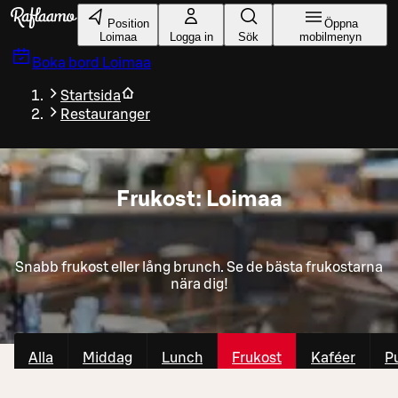
Gå till huvudinnehållet
Position
Öppna
Loimaa
Logga in
Sök
mobilmenyn
Boka bord
Loimaa
Startsida
Restauranger
Frukost: Loimaa
Snabb frukost eller lång brunch. Se de bästa frukostarna
nära dig!
Alla
Middag
Lunch
Frukost
Kaféer
P