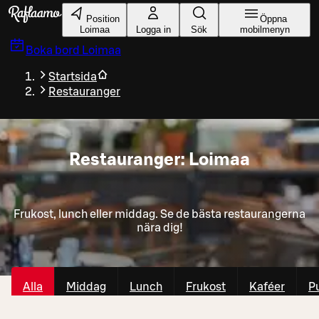
Gå till huvudinnehållet
Position
Öppna
Loimaa
Logga in
Sök
mobilmenyn
Boka bord
Loimaa
Startsida
Restauranger
Restauranger: Loimaa
Frukost, lunch eller middag. Se de bästa restaurangerna
nära dig!
Alla
Middag
Lunch
Frukost
Kaféer
P