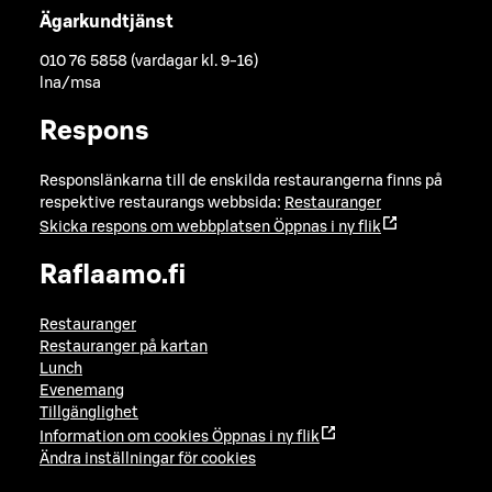
Ägarkundtjänst
010 76 5858 (vardagar kl. 9-16)
lna/msa
Respons
Responslänkarna till de enskilda restaurangerna finns på
respektive restaurangs webbsida:
Restauranger
Skicka respons om webbplatsen
Öppnas i ny flik
Raflaamo.fi
Restauranger
Restauranger på kartan
Lunch
Evenemang
Tillgänglighet
Information om cookies
Öppnas i ny flik
Ändra inställningar för cookies