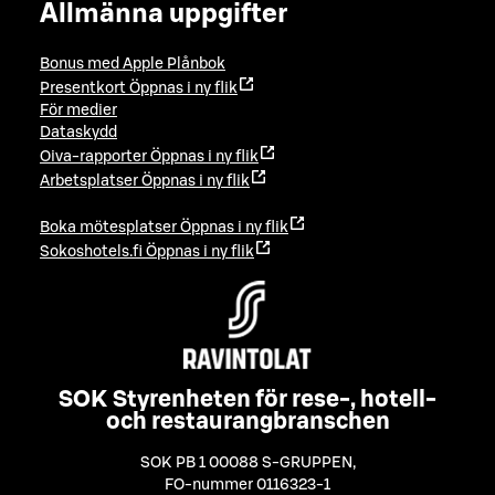
Allmänna uppgifter
Bonus med Apple Plånbok
Presentkort
Öppnas i ny flik
För medier
Dataskydd
Oiva-rapporter
Öppnas i ny flik
Arbetsplatser
Öppnas i ny flik
Boka mötesplatser
Öppnas i ny flik
Sokoshotels.fi
Öppnas i ny flik
SOK Styrenheten för rese-, hotell-
och restaurangbranschen
SOK PB 1 00088 S-GRUPPEN
,
FO-nummer 0116323-1