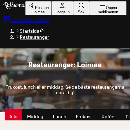
Gå till huvudinnehållet
Position
Öppna
Loimaa
Logga in
Sök
mobilmenyn
Boka bord
Loimaa
Startsida
Restauranger
Restauranger: Loimaa
Frukost, lunch eller middag. Se de bästa restaurangerna
nära dig!
Alla
Middag
Lunch
Frukost
Kaféer
P