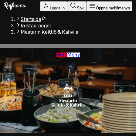
Gå till huvudinnehållet
Logga in
Sök
Öppna mobilmenyn
Startsida
Restauranger
Mestarin Keittiö & Kahvila
Hem
Meny