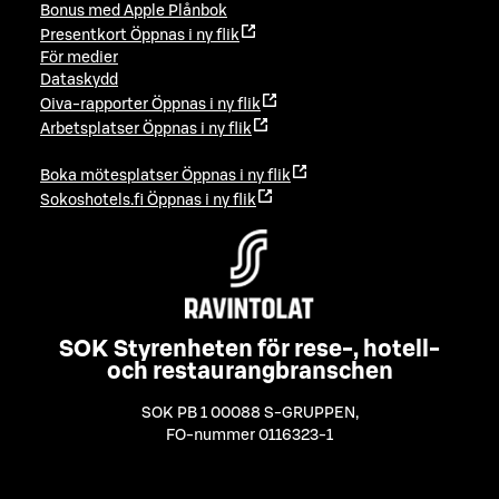
Bonus med Apple Plånbok
Presentkort
Öppnas i ny flik
För medier
Dataskydd
Oiva-rapporter
Öppnas i ny flik
Arbetsplatser
Öppnas i ny flik
Boka mötesplatser
Öppnas i ny flik
Sokoshotels.fi
Öppnas i ny flik
SOK Styrenheten för rese-, hotell-
och restaurangbranschen
SOK PB 1 00088 S-GRUPPEN
,
FO-nummer 0116323-1