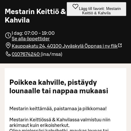
Lägg till favorit: Mestarin
Mestarin Keittiö &
Keittiö & Kahvila
Kahvila
I dag: 07:00 - 19:00
Se alla öppettider
Kauppakatu 24, 40100 Jyväskylä
Öppnas i ny flik
0107674240
(
ina/msa
)
Poikkea kahville, pistäydy
lounaalle tai nappaa mukaasi
Mestarin keittämää, paistamaa ja pilkkomaa!
Mestarin Keittiössä & Kahvilassa valmistuu niin
arkimaut kuin erikoisherkut.
Olipa mielessäsi kahvihetki, maukas lounas tai