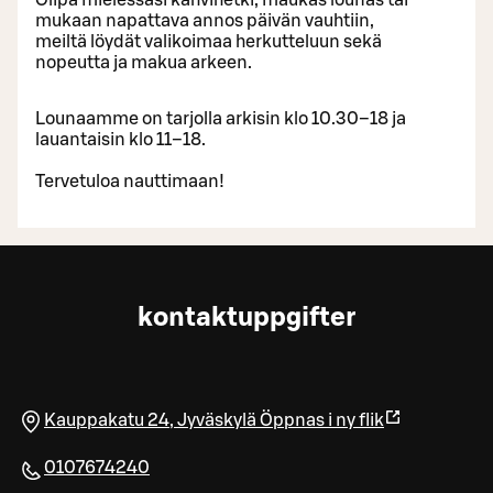
mukaan napattava annos päivän vauhtiin,
meiltä löydät valikoimaa herkutteluun sekä
nopeutta ja makua arkeen.
Lounaamme on tarjolla arkisin klo 10.30–18 ja
lauantaisin klo 11–18.
Tervetuloa nauttimaan!
kontaktuppgifter
Kauppakatu 24
,
Jyväskylä
Öppnas i ny flik
0107674240