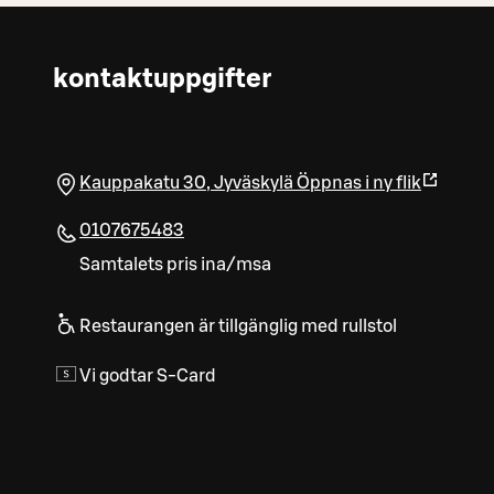
kontaktuppgifter
Kauppakatu 30
,
Jyväskylä
Öppnas i ny flik
0107675483
Samtalets pris ina/msa
Restaurangen är tillgänglig med rullstol
Vi godtar S-Card