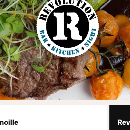
moille
Rev