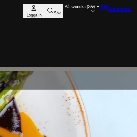
Boka bord
Sök
Logga in