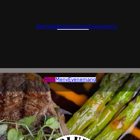
Startsida
Restauranger
Evenemang
Hem
Meny
Evenemang