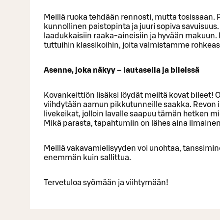
Meillä ruoka tehdään rennosti, mutta tosissaan. Puu
kunnollinen paistopinta ja juuri sopiva savuisuu
laadukkaisiin raaka-aineisiin ja hyvään makuun.​
tuttuihin klassikoihin, joita valmistamme rohkeas
Asenne, joka näkyy – lautasella ja bileissä​
Kovankeittiön lisäksi löydät meiltä kovat bileet
viihdytään aamun pikkutunneille saakka. Revon il
livekeikat, jolloin lavalle saapuu tämän hetken mi
Mikä parasta, tapahtumiin on lähes aina ilmainen
Meillä vakavamielisyyden voi unohtaa, tanssimi
enemmän kuin sallittua.​
Tervetuloa syömään ja viihtymään!​