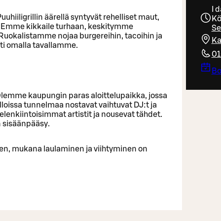
I 
hiiligrillin äärellä syntyvät rehelliset maut,
Kö
s. Emme kikkaile turhaan, keskitymme
Se
 Ruokalistamme nojaa burgereihin, tacoihin ja
Ka
ti omalla tavallamme.​
01
Bo
! Olemme kaupungin paras aloittelupaikka, jossa
loissa tunnelmaa nostavat vaihtuvat DJ:t ja
elenkiintoisimmat artistit ja nousevat tähdet.
 sisäänpääsy.​
nen, mukana laulaminen ja viihtyminen on