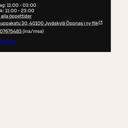
dag: 11:00 - 03:00
k: 11:00 - 23:00
 alla öppettider
uppakatu 30, 40100 Jyväskylä
Öppnas i ny flik
07675483
(
ina/msa
)
ka bord