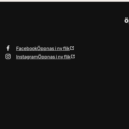
ö
Facebook
Öppnas i ny flik
Instagram
Öppnas i ny flik