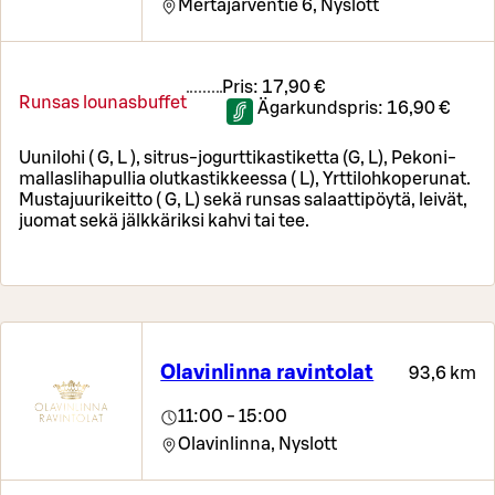
Mertajärventie 6,
Nyslott
Pris:
17,90 €
Runsas lounasbuffet
Ägarkundspris:
16,90 €
Uunilohi ( G, L ), sitrus-jogurttikastiketta (G, L), Pekoni-
mallaslihapullia olutkastikkeessa ( L), Yrttilohkoperunat.
Mustajuurikeitto ( G, L) sekä runsas salaattipöytä, leivät,
juomat sekä jälkkäriksi kahvi tai tee.
Olavinlinna ravintolat
93,6 km
11:00 - 15:00
Olavinlinna,
Nyslott