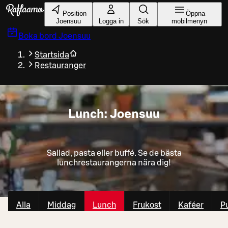
Gå till huvudinnehållet
Position
Öppna
Joensuu
Logga in
Sök
mobilmenyn
Boka bord
Joensuu
Startsida
Restauranger
Lunch: Joensuu
Sallad, pasta eller buffé. Se de bästa
lunchrestaurangerna nära dig!
Alla
Middag
Lunch
Frukost
Kaféer
P