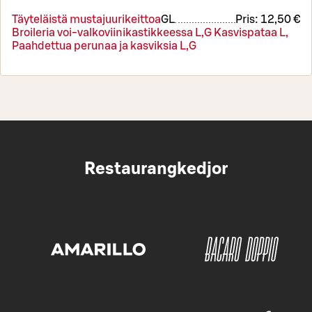
Täyteläistä mustajuurikeittoa
G
L
Pris:
12,50 €
Broileria voi-valkoviinikastikkeessa L,G Kasvispataa L,
Paahdettua perunaa ja kasviksia L,G
Restaurangkedjor