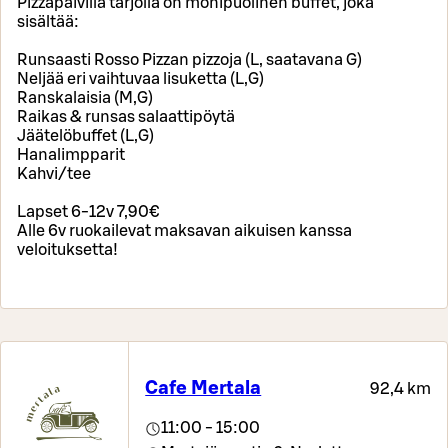
Pizzapäivillä tarjolla on monipuolinen buffet, joka
sisältää:
Runsaasti Rosso Pizzan pizzoja (L, saatavana G)
Neljää eri vaihtuvaa lisuketta (L,G)
Ranskalaisia (M,G)
Raikas & runsas salaattipöytä
Jäätelöbuffet (L,G)
Hanalimpparit
Kahvi/tee
Lapset 6-12v 7,90€
Alle 6v ruokailevat maksavan aikuisen kanssa
veloituksetta!
Cafe Mertala
92,4 km
11:00 - 15:00