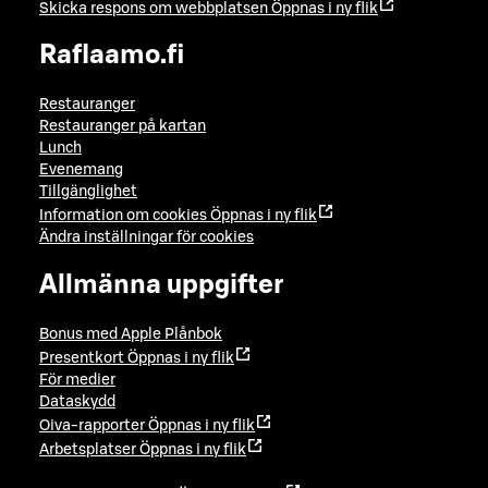
Skicka respons om webbplatsen
Öppnas i ny flik
Raflaamo.fi
Restauranger
Restauranger på kartan
Lunch
Evenemang
Tillgänglighet
Information om cookies
Öppnas i ny flik
Ändra inställningar för cookies
Allmänna uppgifter
Bonus med Apple Plånbok
Presentkort
Öppnas i ny flik
För medier
Dataskydd
Oiva-rapporter
Öppnas i ny flik
Arbetsplatser
Öppnas i ny flik