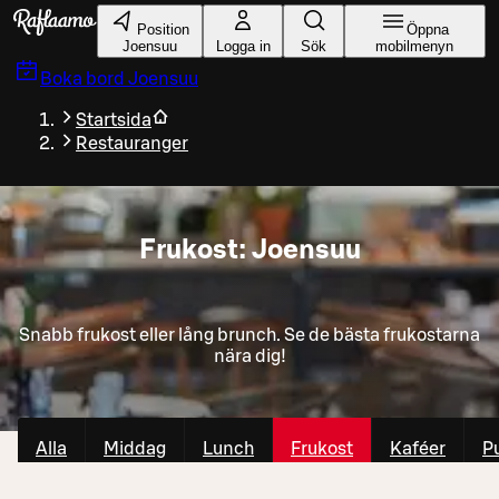
Gå till huvudinnehållet
Position
Öppna
Joensuu
Logga in
Sök
mobilmenyn
Boka bord
Joensuu
Startsida
Restauranger
Frukost: Joensuu
Snabb frukost eller lång brunch. Se de bästa frukostarna
nära dig!
Alla
Middag
Lunch
Frukost
Kaféer
P