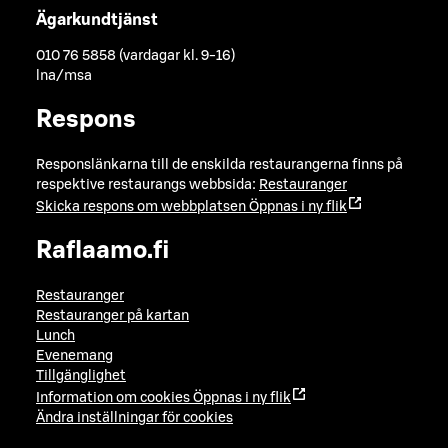
Ägarkundtjänst
010 76 5858 (vardagar kl. 9-16)
lna/msa
Respons
Responslänkarna till de enskilda restaurangerna finns på
respektive restaurangs webbsida:
Restauranger
Skicka respons om webbplatsen
Öppnas i ny flik
Raflaamo.fi
Restauranger
Restauranger på kartan
Lunch
Evenemang
Tillgänglighet
Information om cookies
Öppnas i ny flik
Ändra inställningar för cookies