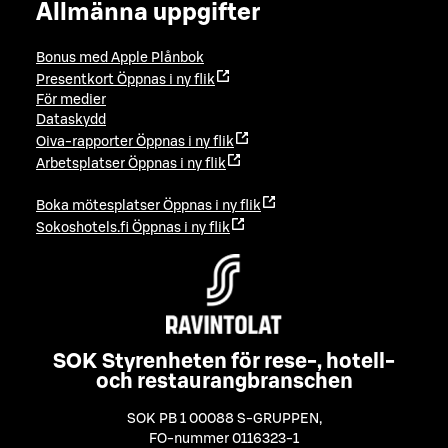
Allmänna uppgifter
Bonus med Apple Plånbok
Presentkort
Öppnas i ny flik
För medier
Dataskydd
Oiva-rapporter
Öppnas i ny flik
Arbetsplatser
Öppnas i ny flik
Boka mötesplatser
Öppnas i ny flik
Sokoshotels.fi
Öppnas i ny flik
SOK Styrenheten för rese-, hotell-
och restaurangbranschen
SOK PB 1 00088 S-GRUPPEN
,
FO-nummer 0116323-1