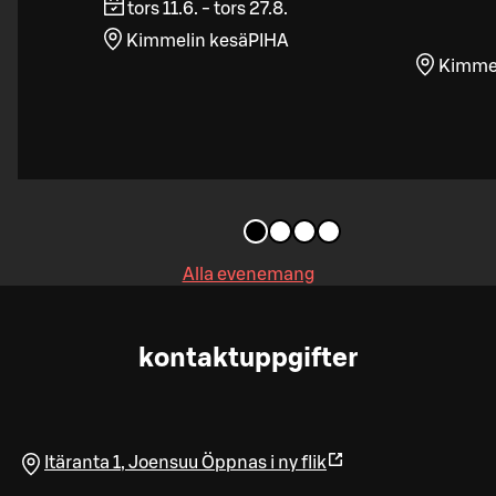
tors 11.6. - tors 27.8.
Kimmelin kesäPIHA
Kimmeli
Alla evenemang
kontaktuppgifter
Itäranta 1
,
Joensuu
Öppnas i ny flik