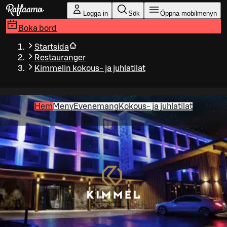
Gå till huvudinnehållet
Logga in
Sök
Öppna mobilmenyn
Boka bord
Startsida
Restauranger
Kimmelin kokous- ja juhlatilat
Hem
Meny
Evenemang
Kokous- ja juhlatilat