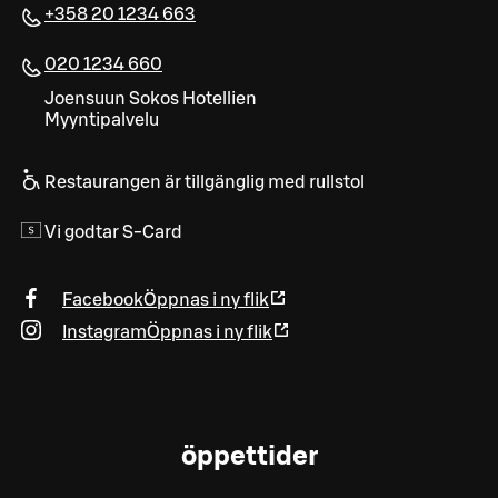
+358 20 1234 663
020 1234 660
Joen­suun Sokos Ho­tel­lien
Myyn­ti­pal­ve­lu
Restaurangen är tillgänglig med rullstol
Vi godtar S-Card
Facebook
Öppnas i ny flik
Instagram
Öppnas i ny flik
öppettider