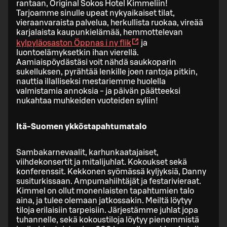
rantaan, Original Sokos Hotel Kimmeliin!
Tarjoamme sinulle upeat nykyaikaiset tilat,
vieraanvaraista palvelua, herkullista ruokaa, vireää
karjalaista kaupunkielämää, hemmottelevan
kylpyläosaston
Öppnas i ny flik
ja
luontoelämyksetkin ihan vierellä.
Aamiaispöydästäsi voit nähdä saukkoparin
sukelluksen, pyrähtää lenkille joen rantoja pitkin,
nauttia illalliseksi mestariemme huolella
valmistamia annoksia - ja päivän päätteeksi
nukahtaa muhkeiden vuoteiden syliin!
Itä-Suomen ykköstapahtumatalo
Sambakarnevaalit, karhunkaatajaiset,
viihdekonsertit ja mitalijuhlat. Kokoukset sekä
konferenssit. Kekkonen syömässä kyljyksiä, Danny
susiturkissaan. Ampumahiihtäjät ja festarivieraat.
Kimmel on ollut monenlaisten tapahtumien talo
aina, ja tulee olemaan jatkossakin. Meiltä löytyy
tiloja erilaisiin tarpeisiin. Järjestämme juhlat jopa
tuhannelle, sekä kokoustiloja löytyy pienemmistä