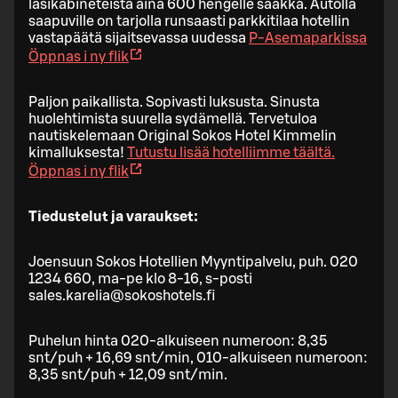
lasikabineteista aina 600 hengelle saakka. Autolla
saapuville on tarjolla runsaasti parkkitilaa hotellin
vastapäätä sijaitsevassa uudessa
P-Asemaparkissa
Öppnas i ny flik
Paljon paikallista. Sopivasti luksusta. Sinusta
huolehtimista suurella sydämellä. Tervetuloa
nautiskelemaan Original Sokos Hotel Kimmelin
kimalluksesta!
Tutustu lisää hotelliimme täältä.
Öppnas i ny flik
Tie­dus­te­lut ja va­rauk­set:
Joen­suun Sokos Ho­tel­lien Myyn­ti­pal­ve­lu, puh. 020
1234 660, ma-pe klo 8-16, s-posti
sales.karelia@sokoshotels.fi
Pu­he­lun hinta 020-al­kui­seen nu­me­roon: 8,35
snt/puh + 16,69 snt/min, 010-al­kui­seen nu­me­roon:
8,35 snt/puh + 12,09 snt/min.