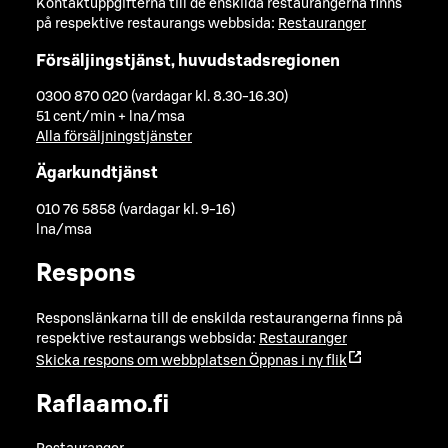
Kontaktuppgifterna till de enskilda restaurangerna finns
på respektive restaurangs webbsida:
Restauranger
Försäljingstjänst, huvudstadsregionen
0300 870 020 (vardagar kl. 8.30-16.30)
51 cent/min + lna/msa
Alla försäljningstjänster
Ägarkundtjänst
010 76 5858 (vardagar kl. 9-16)
lna/msa
Respons
Responslänkarna till de enskilda restaurangerna finns på
respektive restaurangs webbsida:
Restauranger
Skicka respons om webbplatsen
Öppnas i ny flik
Raflaamo.fi