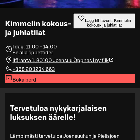
Lägg till favorit: Kimmelin
Kimmelin kokous-
kokous- ja juhlatilat
ja juhlatilat
I dag: 11:00 - 14:00
Se alla öppettider
Itäranta 1, 80100 Joensuu
Öppnas i ny flik
+358 20 1234 663
Boka bord
Tervetuloa nykykarjalaisen
luksuksen äärelle!
Lämpimästi tervetuloa Joensuuhun ja Pielisjoen