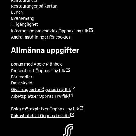
Restauranger
Restauranger på kartan
Lunch
Evenemang
Tillgänglighet
Information om cookies
Öppnas i ny flik
Ändra inställningar för cookies
Allmänna uppgifter
Bonus med Apple Plånbok
Presentkort
Öppnas i ny flik
För medier
Dataskydd
Oiva-rapporter
Öppnas i ny flik
Arbetsplatser
Öppnas i ny flik
Boka mötesplatser
Öppnas i ny flik
Sokoshotels.fi
Öppnas i ny flik