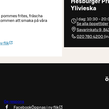
Hesburger Pr
Ylivieska
a pommes frites, fräscha
I dag: 10:30 - 20
älkommen att smaka på våra
Se alla öppettider
Savarinkatu 9, 84
020 780 4200
(
i
y flik
ö
Ge respons
Facebook
Öppnas i ny flik