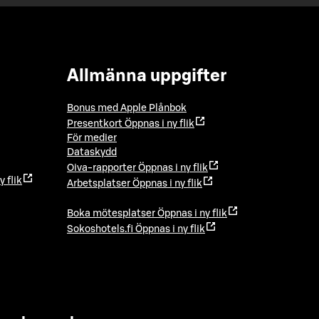
Allmänna uppgifter
Bonus med Apple Plånbok
Presentkort
Öppnas i ny flik
För medier
Dataskydd
Oiva-rapporter
Öppnas i ny flik
y flik
Arbetsplatser
Öppnas i ny flik
Boka mötesplatser
Öppnas i ny flik
Sokoshotels.fi
Öppnas i ny flik