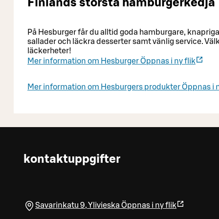
Finlands största hamburgerkedja
På Hesburger får du alltid goda hamburgare, knaprig
sallader och läckra desserter samt vänlig service. V
läckerheter!
Mer information om Hesburger
Öppnas i ny flik
Mer information om Hesburgers produkter
Öppnas i n
kontaktuppgifter
Savarinkatu 9
,
Ylivieska
Öppnas i ny flik