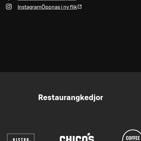
Instagram
Öppnas i ny flik
Restaurangkedjor