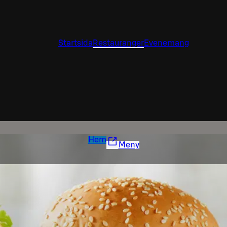
Startsida
Restauranger
Evenemang
Hem
Meny