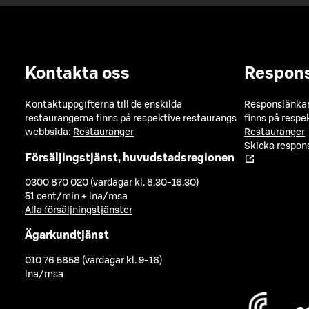
Kontakta oss
Respon
Kontaktuppgifterna till de enskilda
Responslänkarn
restaurangerna finns på respektive restaurangs
finns på respe
webbsida:
Restauranger
Restauranger
Skicka respo
Försäljingstjänst, huvudstadsregionen
0300 870 020 (vardagar kl. 8.30-16.30)
51 cent/min + lna/msa
Alla försäljningstjänster
Ägarkundtjänst
010 76 5858 (vardagar kl. 9-16)
lna/msa