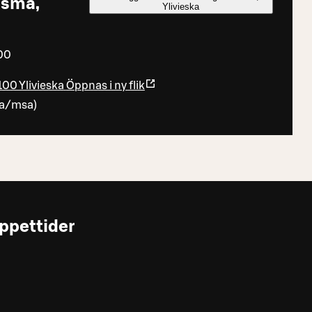
isma,
Ylivieska
:00
100 Ylivieska
Öppnas i ny flik
na/msa
)
ppettider