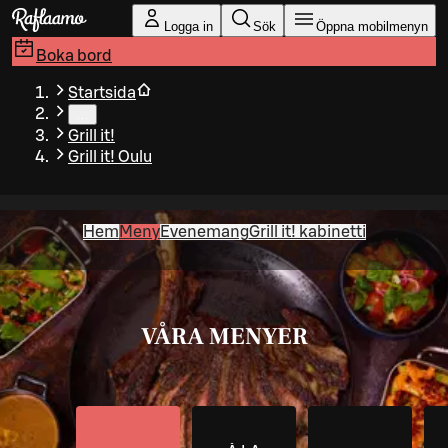
Gå till huvudinnehållet
Logga in
Sök
Öppna mobilmenyn
Boka bord
Startsida
…
Grill it!
Grill it! Oulu
Hem
Meny
Evenemang
Grill it! kabinetti
VÅRA MENYER