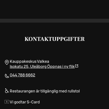
KONTAKTUPPGIFTER
Kauppakeskus Valkea
Isokatu 25
,
Uleåborg
Öppnas i ny flik
044 788 6662
Restaurangen är tillgänglig med rullstol
Vi godtar S-Card