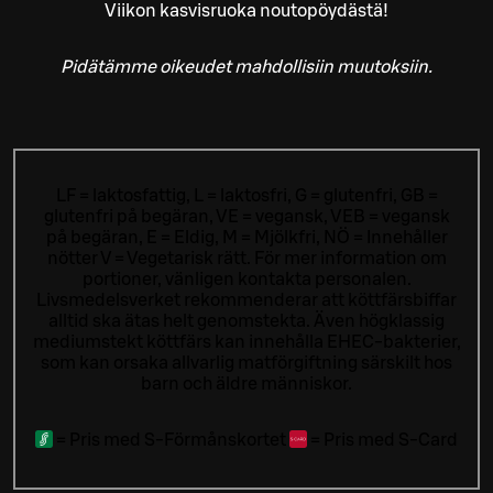
Viikon kasvisruoka noutopöydästä!
Pidätämme oikeudet mahdollisiin muutoksiin.
LF = laktosfattig, L = laktosfri, G = glutenfri, GB =
glutenfri på begäran, VE = vegansk, VEB = vegansk
på begäran, E = Eldig, M = Mjölkfri, NÖ = Innehåller
nötter V = Vegetarisk rätt. För mer information om
portioner, vänligen kontakta personalen.
Livsmedelsverket rekommenderar att köttfärsbiffar
alltid ska ätas helt genomstekta. Även högklassig
mediumstekt köttfärs kan innehålla EHEC-bakterier,
som kan orsaka allvarlig matförgiftning särskilt hos
barn och äldre människor.
=
Pris med S-Förmånskortet
=
Pris med S-Card