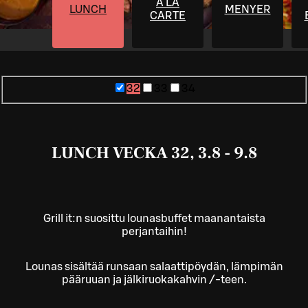
À LA
LUNCH
MENYER
CARTE
32
33
34
LUNCH VECKA 32, 3.8 - 9.8
Grill it:n suosittu lounasbuffet maanantaista
perjantaihin!
Lounas sisältää runsaan salaattipöydän, lämpimän
pääruuan ja jälkiruokakahvin /-teen.