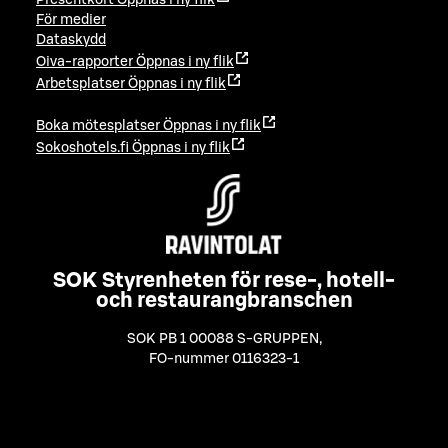
Presentkort
Öppnas i ny flik
För medier
Dataskydd
Oiva-rapporter
Öppnas i ny flik
Arbetsplatser
Öppnas i ny flik
Boka mötesplatser
Öppnas i ny flik
Sokoshotels.fi
Öppnas i ny flik
SOK Styrenheten för rese-, hotell-
och restaurangbranschen
SOK PB 1 00088 S-GRUPPEN
,
FO-nummer 0116323-1