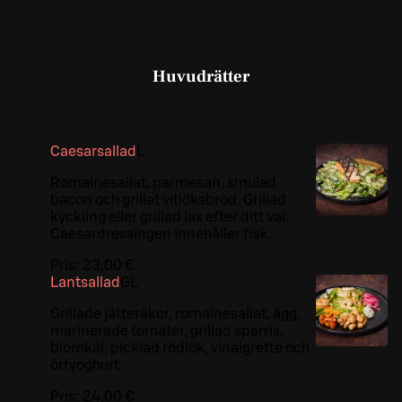
Huvudrätter
Caesarsallad
L
Romainesallat, parmesan, smulad
bacon och grillat vitlöksbröd. Grillad
kyckling eller grillad lax efter ditt val.
Caesardressingen innehåller fisk.
Pris:
23,00 €
Lantsallad
G
L
Grillade jätteräkor, romainesallat, ägg,
marinerade tomater, grillad sparris,
blomkål, picklad rödlök, vinaigrette och
örtyoghurt
Pris:
24,00 €