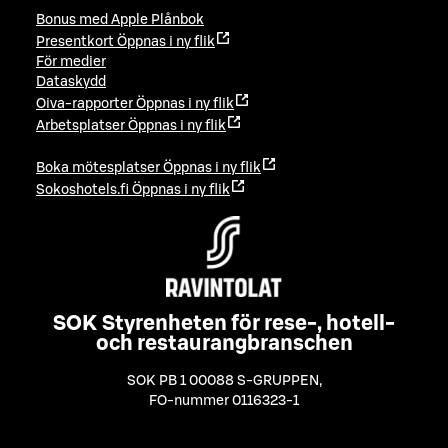
Bonus med Apple Plånbok
Presentkort
Öppnas i ny flik
För medier
Dataskydd
Oiva-rapporter
Öppnas i ny flik
Arbetsplatser
Öppnas i ny flik
Boka mötesplatser
Öppnas i ny flik
Sokoshotels.fi
Öppnas i ny flik
SOK Styrenheten för rese-, hotell-
och restaurangbranschen
SOK PB 1 00088 S-GRUPPEN
,
FO-nummer 0116323-1