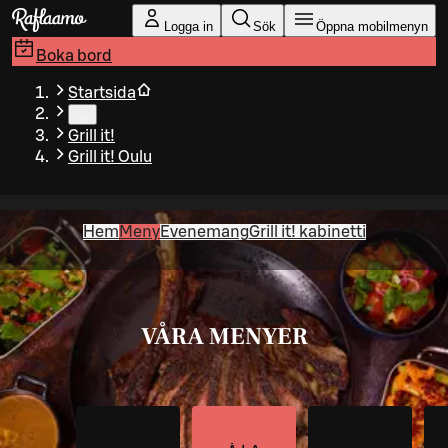
Gå till huvudinnehållet
Logga in
Sök
Öppna mobilmenyn
Boka bord
Startsida
…
Grill it!
Grill it! Oulu
Hem
Meny
Evenemang
Grill it! kabinetti
VÅRA MENYER