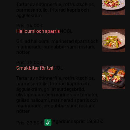
Tartar av nötinnerfilé, rotfruktschips,
parmesantuile, friterad kapris och
äggulekräm
Pris:
14,00 €
Halloumi och sparris
NÖ
G
L
Grillad halloumi, marinerad sparris och
marinerade jordgubbar samt rostade
nötter
Pris:
12,00 €
Smakbitar för två
NÖ
L
Tartar av nötinnerfilé, rotfruktschips,
parmesantuile, friterad kapris och
äggulekräm, grillat surdegsbröd,
olivtapenade och marinerade tomater,
grillad halloumi, marinerad sparris och
marinerade jordgubbar samt rostade
nötter
Ägarkundspris:
19,90 €
Pris:
23,50 €