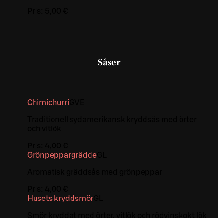
Pris:
5,00 €
Såser
Chimichurri
G
VE
Traditionell sydamerikansk kryddsås med örter
och vitlök
Pris:
4,00 €
Grönpeppargrädde
G
L
Aromatisk gräddsås med grönpeppar
Pris:
4,00 €
Husets kryddsmör
G
L
Smör kryddat med örter, vitlök och rödvinskokt lök