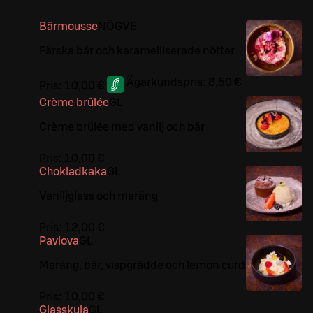
Bärmousse
NÖ
G
VE
Färska bär och karamelliserade nötter
Ägarkundspris:
8,50 €
Pris:
10,00 €
Crème brûlée
G
L
Crème brûlée med vanilj och bär
Pris:
10,00 €
Chokladkaka
G
L
Vaniljglass och maräng
Pris:
12,00 €
Pavlova
G
L
Maräng, bär, vispgrädde och lemon curd
Pris:
10,00 €
Glasskula
G
L