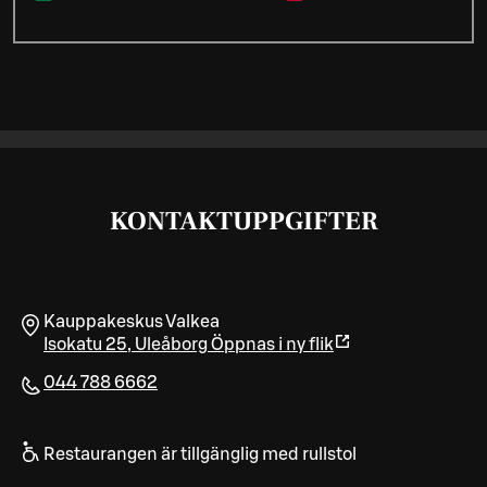
KONTAKTUPPGIFTER
Kauppakeskus Valkea
Isokatu 25
,
Uleåborg
Öppnas i ny flik
044 788 6662
Restaurangen är tillgänglig med rullstol