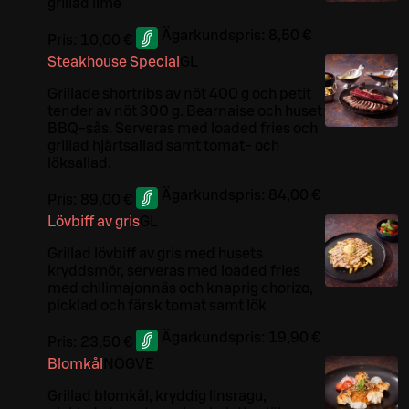
grillad lime
Ägarkundspris:
8,50 €
Pris:
10,00 €
Steakhouse Special
G
L
Grillade shortribs av nöt 400 g och petit
tender av nöt 300 g. Bearnaise och huset
BBQ-sås. Serveras med loaded fries och
grillad hjärtsallad samt tomat- och
löksallad.
Ägarkundspris:
84,00 €
Pris:
89,00 €
Lövbiff av gris
G
L
Grillad lövbiff av gris med husets
kryddsmör, serveras med loaded fries
med chilimajonnäs och knaprig chorizo,
picklad och färsk tomat samt lök
Ägarkundspris:
19,90 €
Pris:
23,50 €
Blomkål
NÖ
G
VE
Grillad blomkål, kryddig linsragu,