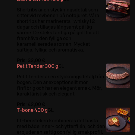
Shortribs är en styckningsdetalj som
sitter vid revbenen på nötdjuret. Våra
shortribs har marinerats i whisky i 2
dagar och tillagas långsamt på låg
värme. De steks färdiga på grill för att
framhäva den fylliga och
karamelliserade aromen. Mycket
saftiga, fylliga och aromatiska.
Pris:
32,00 €
Petit Tender 300 g
G
L
Petit Tender är en styckningsdetalj från
bogen. Den är exceptionellt mör,
finfibrig och har en elegant smak. Mör,
karaktäristisk och elegant.
Pris:
42,00 €
T-bone 400 g
G
L
I T-bensteken kombineras det bästa
med både inner- och ytterfilén, och den
erbjuder en saftig och fyllig smakprofil.