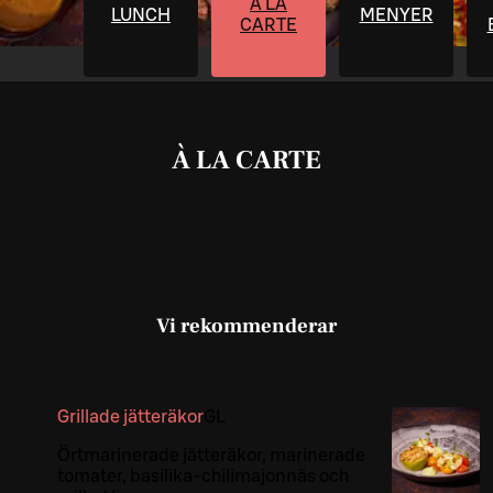
À LA
LUNCH
MENYER
CARTE
À LA CARTE
Vi rekommenderar
Grillade jätteräkor
G
L
Örtmarinerade jätteräkor, marinerade
tomater, basilika-chilimajonnäs och