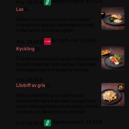
Ägarkundspris:
16,70 €
Pris:
19,70 €
Lax
G
L
Grillad lax och broccolini, kantarell-
champinjonsås och potatispuré med
grillat smör och knaprig lök
S-Card-pris:
24,00 €
Pris:
28,00 €
Kyckling
G
L
Örtmarinerad kyckling och chimichurri,
tomat-löksallad och loaded fries med
chilimajonnäs och knaprig chorizo
Pris:
25,00 €
Lövbiff av gris
G
L
Grillad lövbiff av gris med husets
kryddsmör, serveras med loaded fries
med chilimajonnäs och knaprig chorizo,
picklad och färsk tomat samt lök
Ägarkundspris:
19,90 €
Pris:
23,50 €