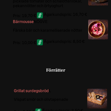
picklade tomater och schalottenlökar,
pekannötter och örtyoghurt
Ägarkundspris:
16,70 €
Pris:
19,70 €
Bärmousse
NÖ
G
VE
Färska bär och karamelliserade nötter
Ägarkundspris:
8,50 €
Pris:
10,00 €
Förrätter
Grillat surdegsbröd
L
Vispat smör och olivtapenade
Ägarkundspris:
2,50 €