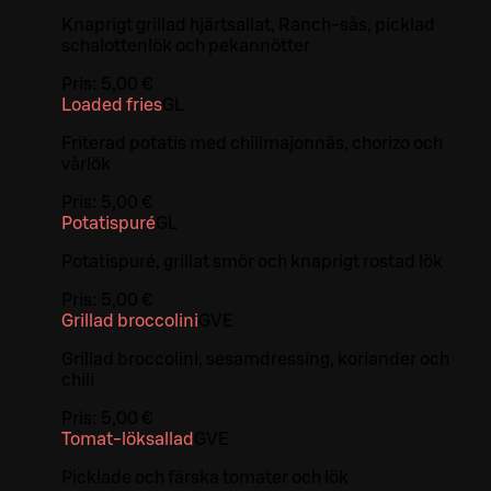
Knaprigt grillad hjärtsallat, Ranch-sås, picklad
schalottenlök och pekannötter
Pris:
5,00 €
Loaded fries
G
L
Friterad potatis med chilimajonnäs, chorizo och
vårlök
Pris:
5,00 €
Potatispuré
G
L
Potatispuré, grillat smör och knaprigt rostad lök
Pris:
5,00 €
Grillad broccolini
G
VE
Grillad broccolini, sesamdressing, koriander och
chili
Pris:
5,00 €
Tomat-löksallad
G
VE
Picklade och färska tomater och lök