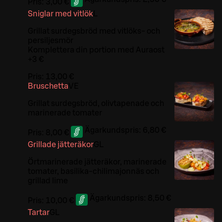
Pris:
3,00 €
Sniglar med vitlök
L
Grillat surdegsbröd med vitlöks- och
persiljesmör
Komplettera din portion med Auraost
+3 €
Pris:
13,00 €
Bruschetta
VE
Grillat surdegsbröd, olivtapenade och
marinerade tomater
Ägarkundspris:
6,80 €
Pris:
8,00 €
Grillade jätteräkor
G
L
Örtmarinerade jätteräkor, marinerade
tomater, basilika-chilimajonnäs och
grillad lime
Ägarkundspris:
8,50 €
Pris:
10,00 €
Tartar
G
L