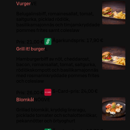
Vurger
VE
Belugalinsbiff, romainesallat, tomat,
saltgurka, picklad rödlök,
basilikamajonnäs och timjamkryddade
pommes frites samt coleslaw
Ägarkundspris:
17,90 €
Pris:
21,00 €
Grill it! burger
L
Hamburgerbiff av nöt, cheddarost,
bacon, romansallat, tomat, saltgurka,
rödlökskompott och basilikamajonnäs
med rosmarinkryddade pommes frites
och coleslaw
S-Card-pris:
24,00 €
Pris:
26,00 €
Blomkål
NÖ
G
VE
Grillad blomkål, kryddig linsragu,
picklade tomater och schalottenlökar,
pekannötter och örtyoghurt