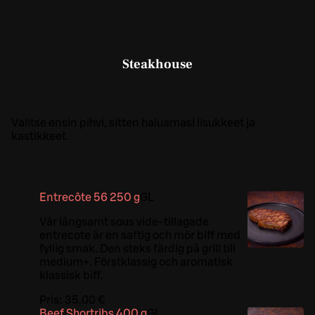
Steakhouse
Valitse ensin pihvi, sitten haluamasi lisukkeet ja
kastikkeet.
Entrecôte 56 250 g
G
L
Vår långsamt sous vide-tillagade
entrecote är en saftig och mör biff med
fyllig smak. Den steks färdig på grill till
medium+. Förstklassig och aromatisk
klassisk biff.
Pris:
35,00 €
Beef Shortribs 400 g
G
L