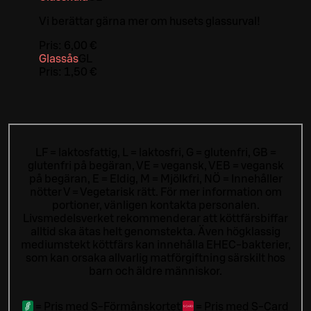
Vi berättar gärna mer om husets glassurval!
Pris:
6,00 €
Glassås
G
L
Pris:
1,50 €
LF = laktosfattig, L = laktosfri, G = glutenfri, GB =
glutenfri på begäran, VE = vegansk, VEB = vegansk
på begäran, E = Eldig, M = Mjölkfri, NÖ = Innehåller
nötter V = Vegetarisk rätt. För mer information om
portioner, vänligen kontakta personalen.
Livsmedelsverket rekommenderar att köttfärsbiffar
alltid ska ätas helt genomstekta. Även högklassig
mediumstekt köttfärs kan innehålla EHEC-bakterier,
som kan orsaka allvarlig matförgiftning särskilt hos
barn och äldre människor.
=
Pris med S-Förmånskortet
=
Pris med S-Card