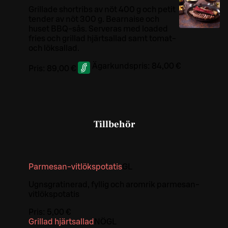
Grillade shortribs av nöt 400 g och petit
tender av nöt 300 g. Bearnaise och
huset BBQ-sås. Serveras med loaded
fries och grillad hjärtsallad samt tomat-
och löksallad.
Ägarkundspris:
84,00 €
Pris:
89,00 €
Tillbehör
Parmesan-vitlökspotatis
G
L
Ugnsgratinerad, fyllig och aromrik parmesan-
vitlökspotatis
Pris:
5,00 €
Grillad hjärtsallad
NÖ
G
L