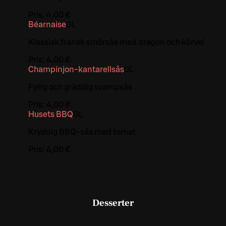
Pris:
4,00 €
Béarnaise
G
L
Klassisk fransk smörsås med dragon och körvel
Pris:
4,00 €
Champinjon-kantarellsås
G
L
Fyllig och gräddig svampsås
Pris:
4,00 €
Husets BBQ
G
L
Kryddig BBQ-sås med tomat
Pris:
4,00 €
Desserter