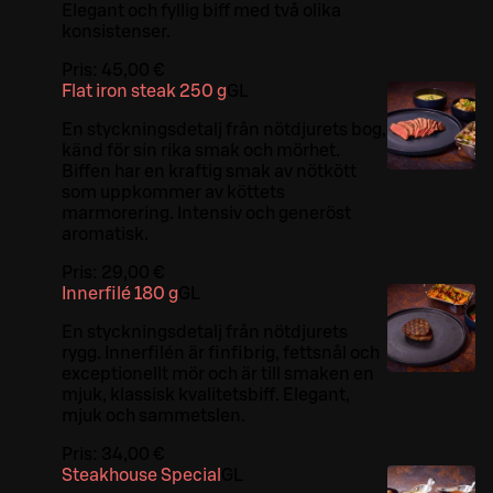
Elegant och fyllig biff med två olika
konsistenser.
Pris:
45,00 €
Flat iron steak 250 g
G
L
En styckningsdetalj från nötdjurets bog,
känd för sin rika smak och mörhet.
Biffen har en kraftig smak av nötkött
som uppkommer av köttets
marmorering. Intensiv och generöst
aromatisk.
Pris:
29,00 €
Innerfilé 180 g
G
L
En styckningsdetalj från nötdjurets
rygg. Innerfilén är finfibrig, fettsnål och
exceptionellt mör och är till smaken en
mjuk, klassisk kvalitetsbiff. Elegant,
mjuk och sammetslen.
Pris:
34,00 €
Steakhouse Special
G
L