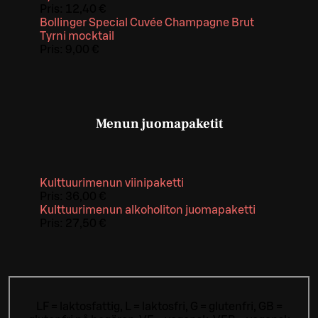
Pris:
12,40 €
Bollinger Special Cuvée Champagne Brut
Tyrni mocktail
Pris:
9,00 €
Menun juomapaketit
Kulttuurimenun viinipaketti
Pris:
36,00 €
Kulttuurimenun alkoholiton juomapaketti
Pris:
27,50 €
LF = laktosfattig, L = laktosfri, G = glutenfri, GB =