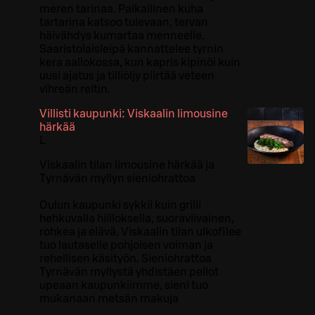
meren tarinaa. Paikallinen kuha
tartarina katsoo tulevaan, tervan
häivähdys kumartaa menneelle.
Saaristolaisleipä kannattelee tyrnin
kera aallokossa, kun kapris kipinöi kuin
uusi ajatus ja tilliöljy piirtää veteen
vihreän reitin.
Villisti kaupunki: Viskaalin limousine
härkää
L
Viskaalin tilan limousine härkää ja
Tyrnävän myllyn sieniohrattoa​
Oulun kaupunki sykkii kuin grilli
hehkuvalla hiilloksella, suoraviivainen,
rohkea ja elävä. Viskaalin tilan ulkofilee
tuo lautaselle pohjoisen voiman ja
rehellisen käsityön. Sieniohrattoa
Tyrnävän myllystä yhdistäen pellot
upeaan kaupunkiimme, sieni tuo
mukanaan metsän makuja