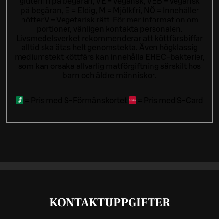
glutenfri på begäran, VE = vegansk, VEB = vegansk
på begäran, E = Eldig, M = Mjölkfri, NÖ = Innehåller
nötter V = Vegetarisk rätt. För mer information om
portioner, vänligen kontakta personalen.
Livsmedelsverket rekommenderar att köttfärsbiffar
alltid ska ätas helt genomstekta. Även högklassig
mediumstekt köttfärs kan innehålla EHEC-bakterier,
som kan orsaka allvarlig matförgiftning särskilt hos
barn och äldre människor.
=
Pris med S-Förmånskortet
=
Pris med S-Card
KONTAKTUPPGIFTER