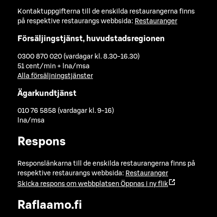
Kontaktuppgifterna till de enskilda restaurangerna finns
på respektive restaurangs webbsida:
Restauranger
Försäljingstjänst, huvudstadsregionen
0300 870 020 (vardagar kl. 8.30-16.30)
51 cent/min + lna/msa
Alla försäljningstjänster
Ägarkundtjänst
010 76 5858 (vardagar kl. 9-16)
lna/msa
Respons
Responslänkarna till de enskilda restaurangerna finns på
respektive restaurangs webbsida:
Restauranger
Skicka respons om webbplatsen
Öppnas i ny flik
Raflaamo.fi