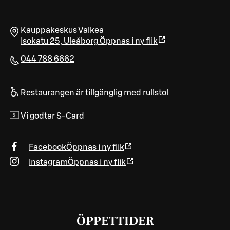
Kauppakeskus Valkea
Isokatu 25
,
Uleåborg
Öppnas i ny flik
044 788 6662
Restaurangen är tillgänglig med rullstol
Vi godtar S-Card
Facebook
Öppnas i ny flik
Instagram
Öppnas i ny flik
ÖPPETTIDER