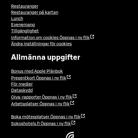
Restauranger
Restauranger på kartan
Lunch
Evenemang
Tillgänglighet
Information om cookies
Öppnas i ny flik
Ändra inställningar för cookies
Allmänna uppgifter
Bonus med Apple Plånbok
Presentkort
Öppnas i ny flik
För medier
Dataskydd
Oiva-rapporter
Öppnas i ny flik
Arbetsplatser
Öppnas i ny flik
Boka mötesplatser
Öppnas i ny flik
Sokoshotels.fi
Öppnas i ny flik