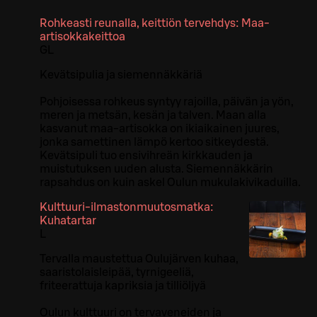
Rohkeasti reunalla, keittiön tervehdys: Maa-
artisokkakeittoa
G
L
Kevätsipulia ja siemennäkkäriä​
Pohjoisessa rohkeus syntyy rajoilla, päivän ja yön,
meren ja metsän, kesän ja talven. Maan alla
kasvanut maa-artisokka on ikiaikainen juures,
jonka samettinen lämpö kertoo sitkeydestä.
Kevätsipuli tuo ensivihreän kirkkauden ja
muistutuksen uuden alusta. Siemennäkkärin
rapsahdus on kuin askel Oulun mukulakivikaduilla.
Kulttuuri-ilmastonmuutosmatka:
Kuhatartar
L
Tervalla maustettua Oulujärven kuhaa,
saaristolaisleipää, tyrnigeeliä,
friteerattuja kapriksia ja tilliöljyä​
Oulun kulttuuri on tervaveneiden ja