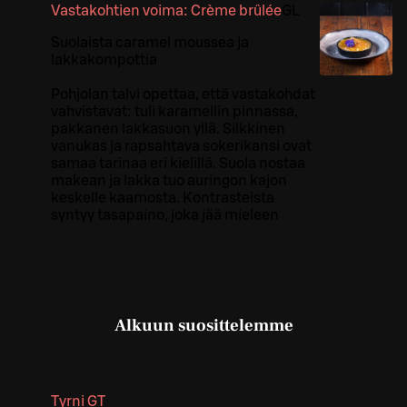
Vastakohtien voima: Crème brûlée
G
L
Suolaista caramel moussea ja
lakkakompottia​
Pohjolan talvi opettaa, että vastakohdat
vahvistavat: tuli karamellin pinnassa,
pakkanen lakkasuon yllä. Silkkinen
vanukas ja rapsahtava sokerikansi ovat
samaa tarinaa eri kielillä. Suola nostaa
makean ja lakka tuo auringon kajon
keskelle kaamosta. Kontrasteista
syntyy tasapaino, joka jää mieleen
Alkuun suosittelemme
Tyrni GT