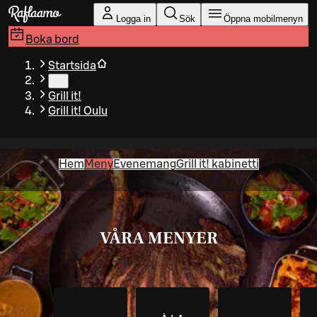
Gå till huvudinnehållet
Logga in
Sök
Öppna mobilmenyn
Boka bord
Startsida
…
Grill it!
Grill it! Oulu
Hem
Meny
Evenemang
Grill it! kabinetti
VÅRA MENYER