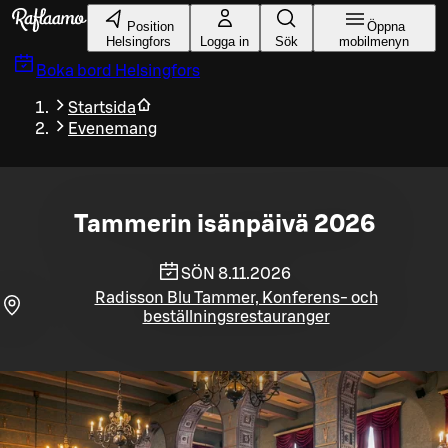
Gå till huvudinnehållet
Position
Öppna
Helsingfors
Logga in
Sök
mobilmenyn
Boka bord
Helsingfors
Startsida
Evenemang
Tammerin isänpäivä 2026
SÖN 8.11.2026
Radisson Blu Tammer, Konferens- och
beställningsrestauranger