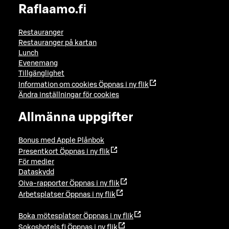
Raflaamo.fi
Restauranger
Restauranger på kartan
Lunch
Evenemang
Tillgänglighet
Information om cookies
Öppnas i ny flik
Ändra inställningar för cookies
Allmänna uppgifter
Bonus med Apple Plånbok
Presentkort
Öppnas i ny flik
För medier
Dataskydd
Oiva-rapporter
Öppnas i ny flik
Arbetsplatser
Öppnas i ny flik
Boka mötesplatser
Öppnas i ny flik
Sokoshotels.fi
Öppnas i ny flik