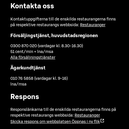
Kontakta oss
Kontaktuppgifterna till de enskilda restaurangerna finns
på respektive restaurangs webbsida:
Restauranger
Försäljingstjänst, huvudstadsregionen
0300 870 020 (vardagar kl. 8.30-16.30)
51 cent/min + lna/msa
Alla försäljningstjänster
Ägarkundtjänst
010 76 5858 (vardagar kl. 9-16)
lna/msa
Respons
Responslänkarna till de enskilda restaurangerna finns på
respektive restaurangs webbsida:
Restauranger
Skicka respons om webbplatsen
Öppnas i ny flik