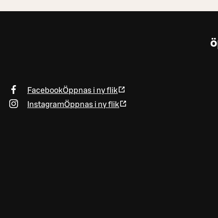
ö
Facebook
Öppnas i ny flik
Instagram
Öppnas i ny flik