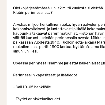
Oletko järjestämässä juhlia? Miltä kuulostaisi viettää 
Klubin perinnesalissa?
Arvokas miljöö, herkullinen ruoka, hyvän palvelun per
kokonaisvaltaisesti ja luotettavasti pitkällä kokemuksel
kaupunkia takaavat paremmat juhlat. Historian havina
välttää kun astuu sisään perinnesalin ovesta. Mikkeli
paikassaan vuodesta 1940. Tuolloin sota-aikana Mars
ruokailemassa peräti 1800 kertaa. Nyt tämä sama tila
sinun juhlillesi.
Upeassa perinnesalissamme järjestät kaikenlaiset juhla
Perinnesalin kapasiteetti ja lisätiedot
- Sali 10-65 henkilölle
- Täydet anniskeluoikeudet