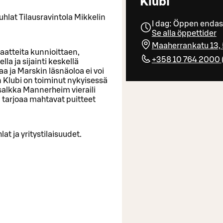
Klubi
juhlat Tilausravintola Mikkelin
I dag: Öppen endas
Se alla öppettider
Maaherrankatu 13, 
iaatteita kunnioittaen,
+358 10 764 2000
la ja sijainti keskellä
a ja Marskin läsnäoloa ei voi
n Klubi on toiminut nykyisessä
alkka Mannerheim vieraili
 tarjoaa mahtavat puitteet
t ja yritystilaisuudet.