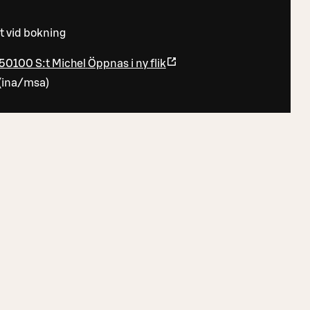
t vid bokning
50100 S:t Michel
Öppnas i ny flik
(
ina/msa
)