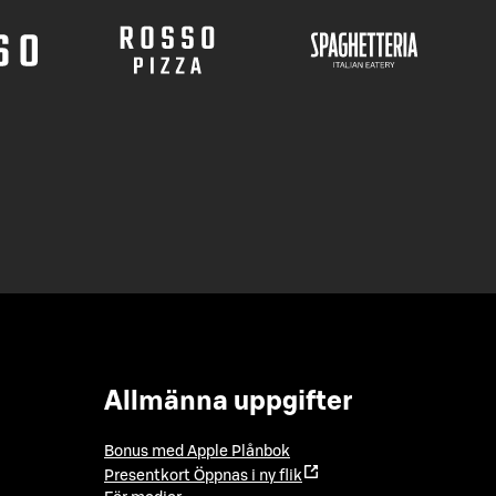
Allmänna uppgifter
Bonus med Apple Plånbok
Presentkort
Öppnas i ny flik