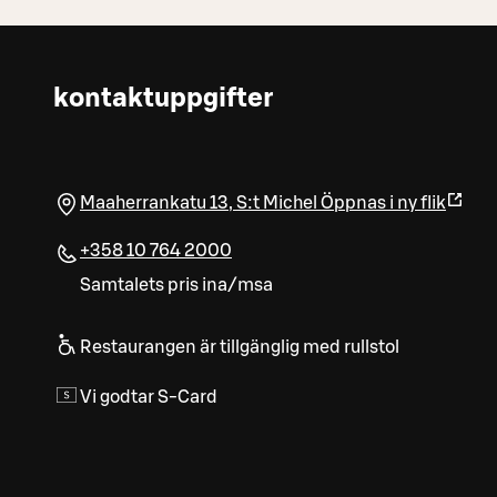
kontaktuppgifter
Maaherrankatu 13
,
S:t Michel
Öppnas i ny flik
+358 10 764 2000
Samtalets pris ina/msa
Restaurangen är tillgänglig med rullstol
Vi godtar S-Card