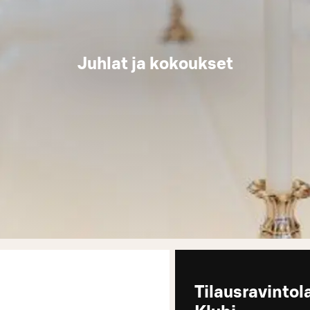
Juhlat ja kokoukset
Tilausravintol