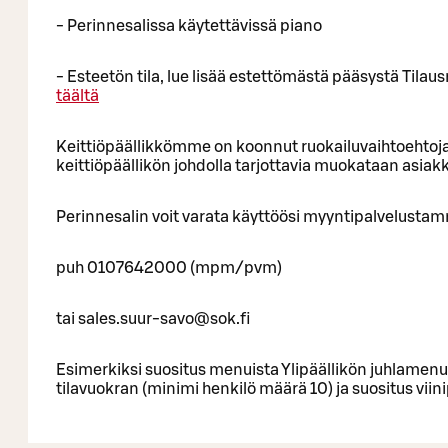
- Perinnesalissa käytettävissä piano
- Esteetön tila, lue lisää estettömästä pääsystä Tilaus
täältä
Keittiöpäällikkömme on koonnut ruokailuvaihtoehtoja 
keittiöpäällikön johdolla tarjottavia muokataan asia
Perinnesalin voit varata käyttöösi myyntipalvelusta
puh 0107642000 (mpm/pvm)
tai sales.suur-savo@sok.fi
Esimerkiksi suositus menuista Ylipäällikön juhlamenu 
tilavuokran (minimi henkilö määrä 10) ja suositus viini