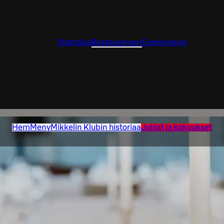
Startsida
Restauranger
Evenemang
Hem
Meny
Mikkelin Klubin historiaa
Juhlat ja kokoukset