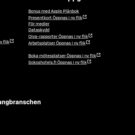
Bonus med Apple Plånbok
Presentkort
Öppnas i ny flik
För medier
Dataskydd
Oiva-rapporter
Öppnas i ny flik
y flik
Arbetsplatser
Öppnas i ny flik
Boka mötesplatser
Öppnas i ny flik
Sokoshotels.fi
Öppnas i ny flik
urangbranschen