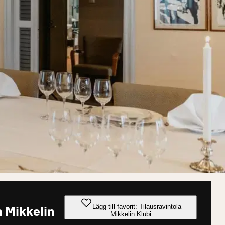
Lägg till favorit: Tilausravintola
a Mikkelin
Mikkelin Klubi