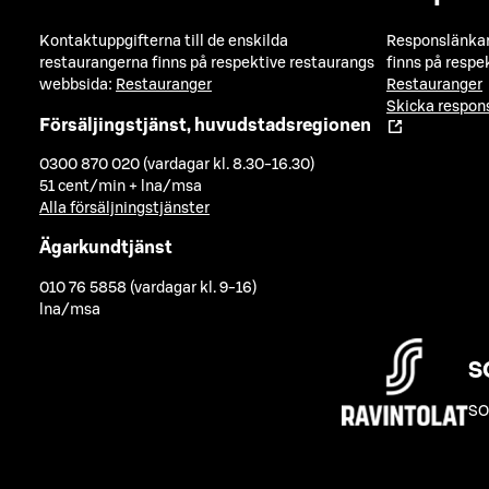
Kontaktuppgifterna till de enskilda
Responslänkarn
restaurangerna finns på respektive restaurangs
finns på respe
webbsida:
Restauranger
Restauranger
Skicka respo
Försäljingstjänst, huvudstadsregionen
0300 870 020 (vardagar kl. 8.30-16.30)
51 cent/min + lna/msa
Alla försäljningstjänster
Ägarkundtjänst
010 76 5858 (vardagar kl. 9-16)
lna/msa
S
SO