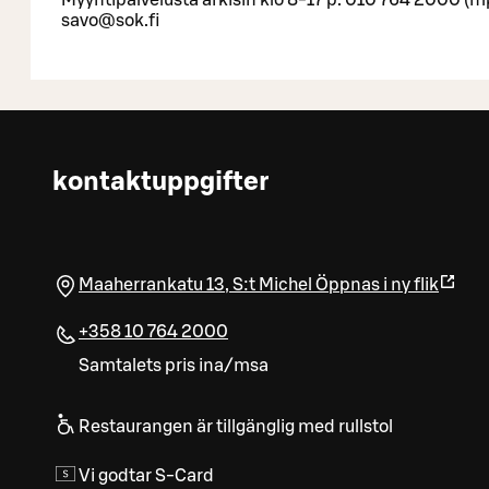
savo@sok.fi
kontaktuppgifter
Maaherrankatu 13
,
S:t Michel
Öppnas i ny flik
+358 10 764 2000
Samtalets pris ina/msa
Restaurangen är tillgänglig med rullstol
Vi godtar S-Card