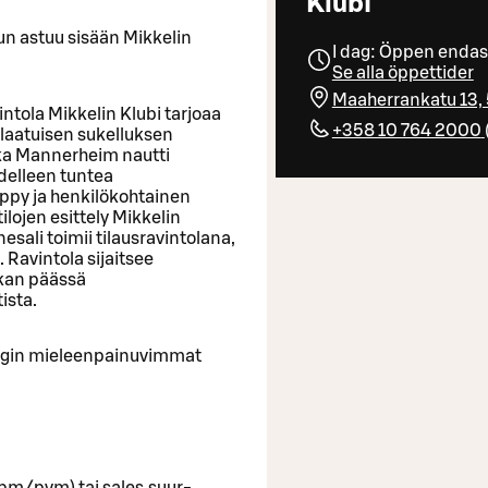
Klubi
kun astuu sisään Mikkelin
I dag: Öppen endas
Se alla öppettider
Maaherrankatu 13, 
intola Mikkelin Klubi tarjoaa
+358 10 764 2000
utlaatuisen sukelluksen
kka Mannerheim nautti
edelleen tuntea
ppy ja henkilökohtainen
tilojen esittely Mikkelin
sali toimii tilausravintolana,
 Ravintola sijaitsee
tkan päässä
ista.
pungin mieleenpainuvimmat
mpm/pvm) tai sales.suur-