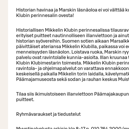
Historian havinaa ja Marskin läsnäoloa ei voi välttää 
Klubin perinnesalin ovesta!
Historiallisen Mikkelin Klubin perinnesalissa tilausrav
erityiset puitteet nautinnolliseen illanviettoon ja ain
historian syövereihin. Suomen sotien aikaan Marsal
päivittäiset ateriansa Mikkelin Klubilla, paikassa voi 
menneisyyden läsnäolon. Loistava ruoka, Marskin ryy
palvelu ovat ravintolalle kunnia-asioita. Illan kruunaa 
Klubin Klubimestarin toimesta. Mikkelin Klubin perinne
ravintola- ja ohjelmapalvelut on varattava ennakkoon.
keskeisellä paikalla Mikkelin torin laidalla, kävelyma
Päämajamuseosta sekä sodan ja rauhan keskus Muist
Tilaa siis ikimuistoiseen illanviettoon Päämajakau
puitteet.
Ryhmävaraukset ja tiedustelut
Myyntipalvelusta arkisin klo 8-17 p. 010 764 2000 (