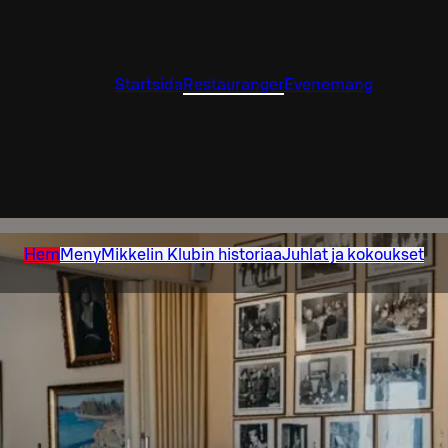
Startsida
Restauranger
Evenemang
Hem
Meny
Mikkelin Klubin historiaa
Juhlat ja kokoukset