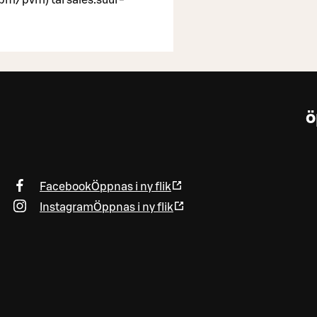
ö
Facebook
Öppnas i ny flik
Instagram
Öppnas i ny flik