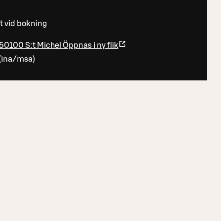
t vid bokning
50100 S:t Michel
Öppnas i ny flik
(
ina/msa
)