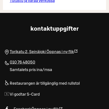
Tutustu ja varaa verkossa
kontaktuppgifter
Torikatu 2
,
Seinäjoki
Öppnas i ny flik
010 76 48050
Samtalets pris ina/msa
Restaurangen är tillgänglig med rullstol
Vi godtar S-Card