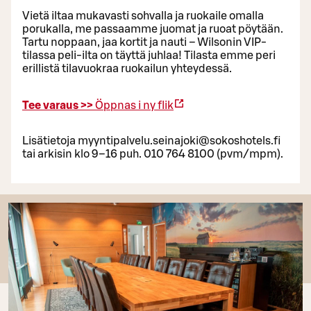
Vietä iltaa mukavasti sohvalla ja ruokaile omalla
porukalla, me passaamme juomat ja ruoat pöytään.
Tartu noppaan, jaa kortit ja nauti – Wilsonin VIP-
tilassa peli-ilta on täyttä juhlaa! Tilasta emme peri
erillistä tilavuokraa ruokailun yhteydessä.
Tee varaus >>
Öppnas i ny flik
Lisätietoja myyntipalvelu.seinajoki@sokoshotels.fi
tai arkisin klo 9–16 puh. 010 764 8100 (pvm/mpm).