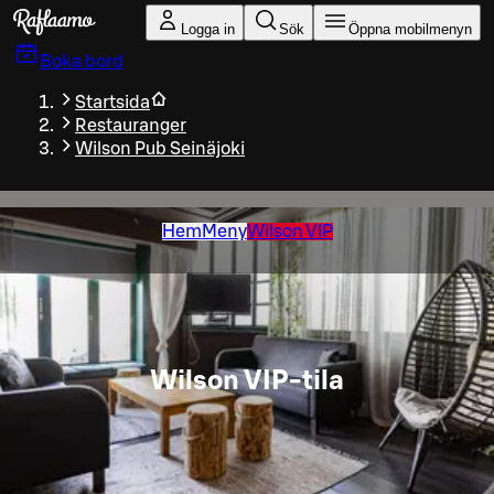
Gå till huvudinnehållet
Logga in
Sök
Öppna mobilmenyn
Boka bord
Startsida
Restauranger
Wilson Pub Seinäjoki
Hem
Meny
Wilson VIP
Wilson VIP-tila