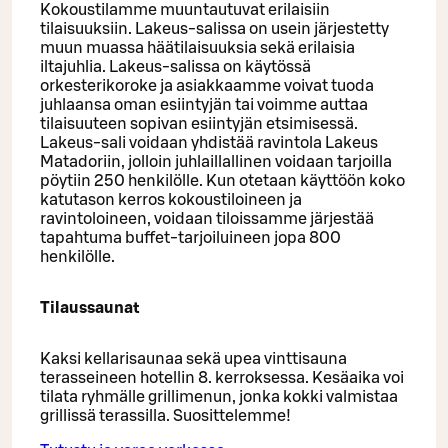
Kokoustilamme muuntautuvat erilaisiin
tilaisuuksiin. Lakeus-salissa on usein järjestetty
muun muassa häätilaisuuksia sekä erilaisia
iltajuhlia. Lakeus-salissa on käytössä
orkesterikoroke ja asiakkaamme voivat tuoda
juhlaansa oman esiintyjän tai voimme auttaa
tilaisuuteen sopivan esiintyjän etsimisessä.
Lakeus-sali voidaan yhdistää ravintola Lakeus
Matadoriin, jolloin juhlaillallinen voidaan tarjoilla
pöytiin 250 henkilölle. Kun otetaan käyttöön koko
katutason kerros kokoustiloineen ja
ravintoloineen, voidaan tiloissamme järjestää
tapahtuma buffet-tarjoiluineen jopa 800
henkilölle.
Tilaussaunat
Kaksi kellarisaunaa sekä upea vinttisauna
terasseineen hotellin 8. kerroksessa. Kesäaika voi
tilata ryhmälle grillimenun, jonka kokki valmistaa
grillissä terassilla. Suosittelemme!