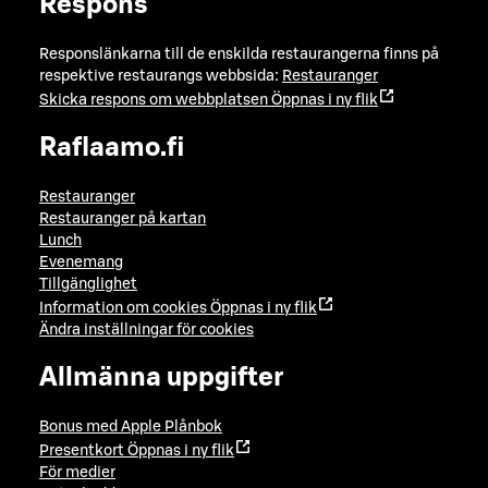
Respons
Responslänkarna till de enskilda restaurangerna finns på
respektive restaurangs webbsida:
Restauranger
Skicka respons om webbplatsen
Öppnas i ny flik
Raflaamo.fi
Restauranger
Restauranger på kartan
Lunch
Evenemang
Tillgänglighet
Information om cookies
Öppnas i ny flik
Ändra inställningar för cookies
Allmänna uppgifter
Bonus med Apple Plånbok
Presentkort
Öppnas i ny flik
För medier