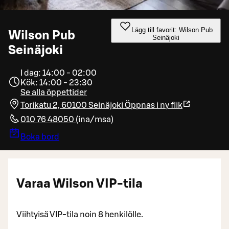
Lägg till favorit: Wilson Pub
Wilson Pub
Seinäjoki
Seinäjoki
I dag: 14:00 - 02:00
Kök: 14:00 - 23:30
Se alla öppettider
Torikatu 2, 60100 Seinäjoki
Öppnas i ny flik
010 76 48050
(
ina/msa
)
Boka bord
Varaa Wilson VIP-tila
Viihtyisä VIP-tila noin 8 henkilölle.