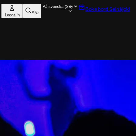
Boka bord
Seinäjoki
Sök
Logga in