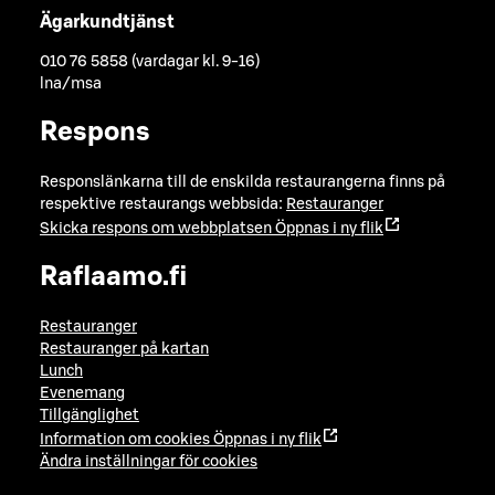
Ägarkundtjänst
010 76 5858 (vardagar kl. 9-16)
lna/msa
Respons
Responslänkarna till de enskilda restaurangerna finns på
respektive restaurangs webbsida:
Restauranger
Skicka respons om webbplatsen
Öppnas i ny flik
Raflaamo.fi
Restauranger
Restauranger på kartan
Lunch
Evenemang
Tillgänglighet
Information om cookies
Öppnas i ny flik
Ändra inställningar för cookies