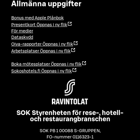
Allmänna uppgifter
Bonus med Apple Plånbok
Presentkort
Öppnas i ny flik
För medier
Dataskydd
Oiva-rapporter
Öppnas i ny flik
Arbetsplatser
Öppnas i ny flik
Boka mötesplatser
Öppnas i ny flik
Sokoshotels.fi
Öppnas i ny flik
SOK Styrenheten för rese-, hotell-
och restaurangbranschen
SOK PB 1 00088 S-GRUPPEN
,
FO-nummer 0116323-1