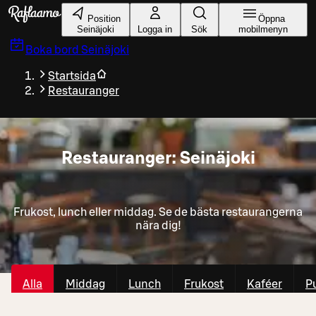
Gå till huvudinnehållet
Position
Öppna
Seinäjoki
Logga in
Sök
mobilmenyn
Boka bord
Seinäjoki
Startsida
Restauranger
Restauranger: Seinäjoki
Frukost, lunch eller middag. Se de bästa restaurangerna
nära dig!
Alla
Middag
Lunch
Frukost
Kaféer
P